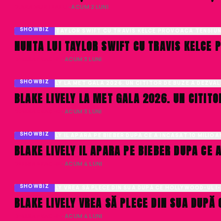
DIANA MUNTEANU
· ACUM 2 LUNI
SHOWBIZ
NUNTA LUI TAYLOR SWIFT CU TRAVIS KELCE P
DENISA ENACHE
· ACUM 3 LUNI
SHOWBIZ
BLAKE LIVELY LA MET GALA 2026. UN CITITO
DENISA ENACHE
· ACUM 3 LUNI
SHOWBIZ
BLAKE LIVELY IL APARA PE BIEBER DUPA CE 
DENISA ENACHE
· ACUM 4 LUNI
SHOWBIZ
BLAKE LIVELY VREA SĂ PLECE DIN SUA DUPĂ
DENISA ENACHE
· ACUM 4 LUNI