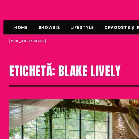
HOME
SHOWBIZ
LIFESTYLE
DRAGOSTE ȘI R
[PSK_AD 970X250]
ETICHETA
ETICHETĂ: BLAKE LIVELY