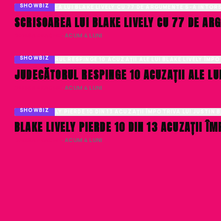
SHOWBIZ
SCRISOAREA LUI BLAKE LIVELY CU 77 DE AR
DENISA ENACHE
· ACUM 4 LUNI
SHOWBIZ
JUDECĂTORUL RESPINGE 10 ACUZAȚII ALE LUI
DENISA ENACHE
· ACUM 4 LUNI
SHOWBIZ
BLAKE LIVELY PIERDE 10 DIN 13 ACUZAȚII Î
DENISA ENACHE
· ACUM 4 LUNI