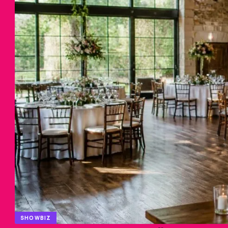
SHOWBIZ