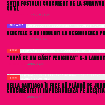
SOȚIA FOSTULUI CONCURENT DE LA SURVIVOR
CU EL
VALENTINA RUSU
· ACUM 2 LUNI
SHOWBIZ
VEDETELE S AU INDULCIT LA DESCHIDEREA P
DENISA ENACHE
· ACUM 4 ANI
STIRI
“DUPĂ CE AM GĂSIT FERICIREA” S-A LANSAT
LIVIU NISTOR
· ACUM 4 ANI
STIRI
BELLA SANTIAGO ÎI FACE SĂ PLÂNGĂ PE JURAȚ
CONCURENTEI ÎI IMPRESIONEAZĂ PE ACEȘTIA
LIVIU NISTOR
· ACUM 5 ANI