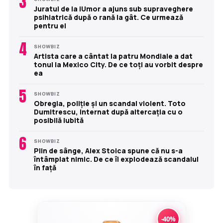
3
Juratul de la iUmor a ajuns sub supraveghere
psihiatrică după o rană la gât. Ce urmează
pentru el
4
SHOWBIZ
Artista care a cântat la patru Mondiale a dat
tonul la Mexico City. De ce toți au vorbit despre
ea
5
SHOWBIZ
Obregia, poliție și un scandal violent. Toto
Dumitrescu, internat după altercația cu o
posibilă iubită
6
SHOWBIZ
Plin de sânge, Alex Stoica spune că nu s-a
întâmplat nimic. De ce îi explodează scandalul
în față
-40%