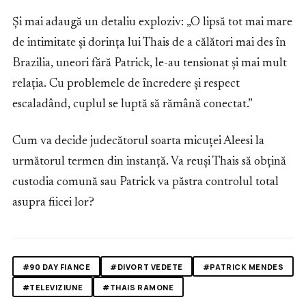
Și mai adaugă un detaliu exploziv: „O lipsă tot mai mare
de intimitate și dorința lui Thais de a călători mai des în
Brazilia, uneori fără Patrick, le-au tensionat și mai mult
relația. Cu problemele de încredere și respect
escaladând, cuplul se luptă să rămână conectat.”
Cum va decide judecătorul soarta micuței Aleesi la
următorul termen din instanță. Va reuși Thais să obțină
custodia comună sau Patrick va păstra controlul total
asupra fiicei lor?
#90 DAY FIANCE
#DIVORT VEDETE
#PATRICK MENDES
#TELEVIZIUNE
#THAIS RAMONE