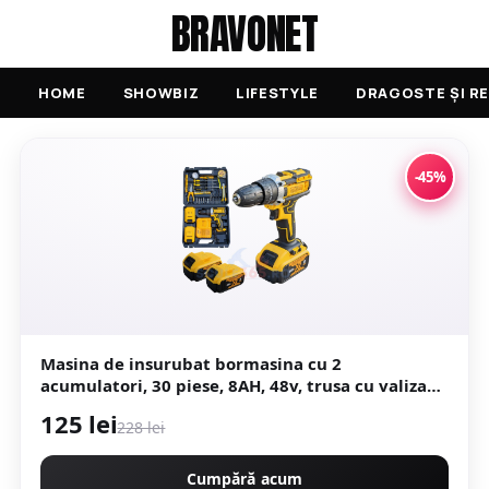
BRAVONET
HOME
SHOWBIZ
LIFESTYLE
DRAGOSTE ȘI RE
-45%
Masina de insurubat bormasina cu 2
acumulatori, 30 piese, 8AH, 48v, trusa cu valiza
Protools CMP1664
125 lei
228 lei
Cumpără acum