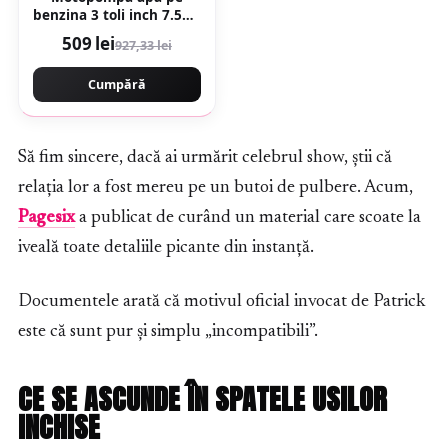
benzina 3 toli inch 7.5CP,
3600rpm, 200cmc, 4
509 lei
927,33 lei
timpi, 30m inaltime,
Campion Deytos
Cumpără
CMP1072
Să fim sincere, dacă ai urmărit celebrul show, știi că
relația lor a fost mereu pe un butoi de pulbere. Acum,
Pagesix
a publicat de curând un material care scoate la
iveală toate detaliile picante din instanță.
Documentele arată că motivul oficial invocat de Patrick
este că sunt pur și simplu „incompatibili”.
CE SE ASCUNDE ÎN SPATELE USILOR
INCHISE