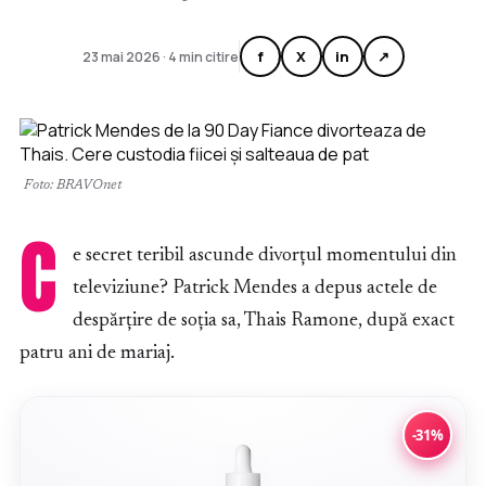
f
X
in
↗
23 mai 2026 · 4 min citire
Foto: BRAVOnet
C
e secret teribil ascunde divorțul momentului din
televiziune? Patrick Mendes a depus actele de
despărțire de soția sa, Thais Ramone, după exact
patru ani de mariaj.
-31%