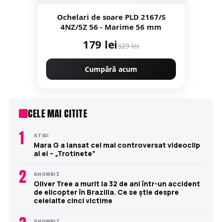
Ochelari de soare PLD 2167/S
4NZ/5Z 56 - Marime 56 mm
179 lei
329 lei
Cumpără acum
CELE MAI CITITE
1
STIRI
Mara G a lansat cel mai controversat videoclip
al ei – „Trotinete”
2
SHOWBIZ
Oliver Tree a murit la 32 de ani într-un accident
de elicopter în Brazilia. Ce se știe despre
celelalte cinci victime
SHOWBIZ