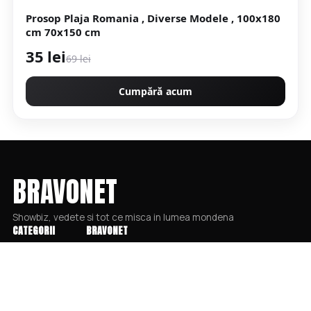
Prosop Plaja Romania , Diverse Modele , 100x180
cm 70x150 cm
35 lei
69 lei
Cumpără acum
BRAVONET
Showbiz, vedete si tot ce misca in lumea mondena
CATEGORII
BRAVONET
Stiri
Cookies
Showbiz
Publicitate
Publicitate
Politica De Confidentialitate