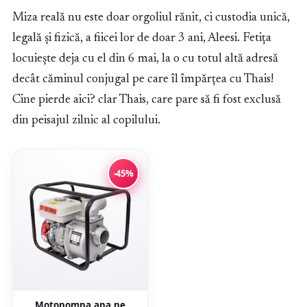
Miza reală nu este doar orgoliul rănit, ci custodia unică,
legală și fizică, a fiicei lor de doar 3 ani, Aleesi. Fetița
locuiește deja cu el din 6 mai, la o cu totul altă adresă
decât căminul conjugal pe care îl împărțea cu Thais!
Cine pierde aici? clar Thais, care pare să fi fost exclusă
din peisajul zilnic al copilului.
-45%
Motopompa apa pe