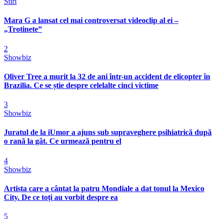
Stiri
Mara G a lansat cel mai controversat videoclip al ei –
„Trotinete”
2
Showbiz
Oliver Tree a murit la 32 de ani într-un accident de elicopter în
Brazilia. Ce se știe despre celelalte cinci victime
3
Showbiz
Juratul de la iUmor a ajuns sub supraveghere psihiatrică după
o rană la gât. Ce urmează pentru el
4
Showbiz
Artista care a cântat la patru Mondiale a dat tonul la Mexico
City. De ce toți au vorbit despre ea
5