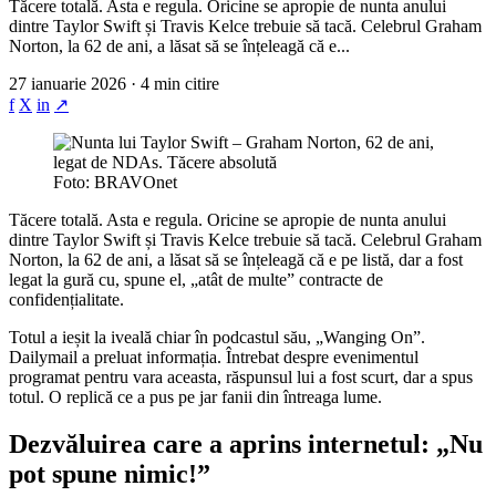
Tăcere totală. Asta e regula. Oricine se apropie de nunta anului
dintre Taylor Swift și Travis Kelce trebuie să tacă. Celebrul Graham
Norton, la 62 de ani, a lăsat să se înțeleagă că e...
27 ianuarie 2026 · 4 min citire
f
X
in
↗
Foto: BRAVOnet
Tăcere totală. Asta e regula. Oricine se apropie de nunta anului
dintre Taylor Swift și Travis Kelce trebuie să tacă. Celebrul Graham
Norton, la 62 de ani, a lăsat să se înțeleagă că e pe listă, dar a fost
legat la gură cu, spune el, „atât de multe” contracte de
confidențialitate.
Totul a ieșit la iveală chiar în podcastul său, „Wanging On”.
Dailymail a preluat informația. Întrebat despre evenimentul
programat pentru vara aceasta, răspunsul lui a fost scurt, dar a spus
totul. O replică ce a pus pe jar fanii din întreaga lume.
Dezvăluirea care a aprins internetul: „Nu
pot spune nimic!”