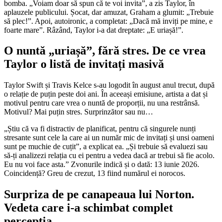
bomba. „Voiam doar să spun că te voi invita”, a zis Taylor, în
aplauzele publicului. Șocat, dar amuzat, Graham a glumit: „Trebuie
să plec!”. Apoi, autoironic, a completat: „Dacă mă inviți pe mine, e
foarte mare”. Râzând, Taylor i-a dat dreptate: „E uriașă!”.
O nuntă „uriașă”, fără stres. De ce vrea
Taylor o listă de invitați masivă
Taylor Swift și Travis Kelce s-au logodit în august anul trecut, după
o relație de puțin peste doi ani. În aceeași emisiune, artista a dat și
motivul pentru care vrea o nuntă de proporții, nu una restrânsă.
Motivul? Mai puțin stres. Surprinzător sau nu…
„Știu că va fi distractiv de planificat, pentru că singurele nunți
stresante sunt cele la care ai un număr mic de invitați și unsi oameni
sunt pe muchie de cuțit”, a explicat ea. „Și trebuie să evaluezi sau
să-ți analizezi relația cu ei pentru a vedea dacă ar trebui să fie acolo.
Eu nu voi face asta.” Zvonurile indică și o dată: 13 iunie 2026.
Coincidență? Greu de crezut, 13 fiind numărul ei norocos.
Surpriza de pe canapeaua lui Norton.
Vedeta care i-a schimbat complet
percepția