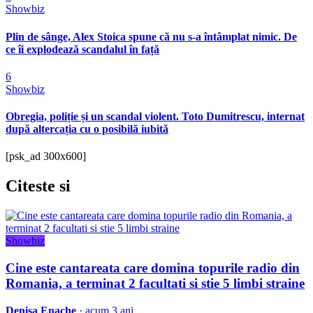
Showbiz
Plin de sânge, Alex Stoica spune că nu s-a întâmplat nimic. De
ce îi explodează scandalul în față
6
Showbiz
Obregia, poliție și un scandal violent. Toto Dumitrescu, internat
după altercația cu o posibilă iubită
[psk_ad 300x600]
Citeste
si
Showbiz
Cine este cantareata care domina topurile radio din
Romania, a terminat 2 facultati si stie 5 limbi straine
Denisa Enache
· acum 3 ani