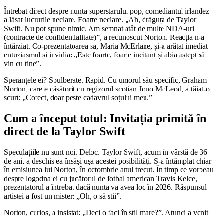
Întrebat direct despre nunta superstarului pop, comediantul irlandez
a lăsat lucrurile neclare. Foarte neclare. „Ah, drăguța de Taylor
Swift. Nu pot spune nimic. Am semnat atât de multe NDA-uri
(contracte de confidențialitate)”, a recunoscut Norton. Reacția n-a
întârziat. Co-prezentatoarea sa, Maria McErlane, și-a arătat imediat
entuziasmul și invidia: „Este foarte, foarte incitant și abia aștept să
vin cu tine”.
Speranțele ei? Spulberate. Rapid. Cu umorul său specific, Graham
Norton, care e căsătorit cu regizorul scoțian Jono McLeod, a tăiat-o
scurt: „Corect, doar peste cadavrul soțului meu.”
Cum a început totul: Invitația primită în
direct de la Taylor Swift
Speculațiile nu sunt noi. Deloc. Taylor Swift, acum în vârstă de 36
de ani, a deschis ea însăși ușa acestei posibilități. S-a întâmplat chiar
în emisiunea lui Norton, în octombrie anul trecut. În timp ce vorbeau
despre logodna ei cu jucătorul de fotbal american Travis Kelce,
prezentatorul a întrebat dacă nunta va avea loc în 2026. Răspunsul
artistei a fost un mister: „Oh, o să știi”.
Norton, curios, a insistat: „Deci o faci în stil mare?”. Atunci a venit