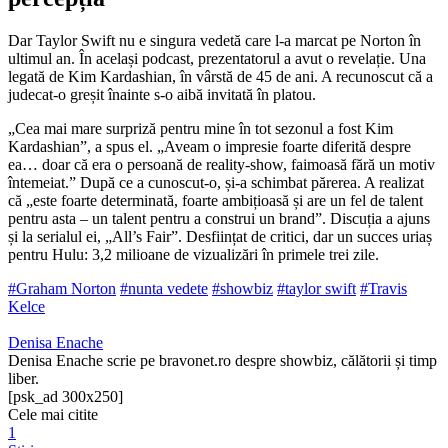
Dar Taylor Swift nu e singura vedetă care l-a marcat pe Norton în
ultimul an. În același podcast, prezentatorul a avut o revelație. Una
legată de Kim Kardashian, în vârstă de 45 de ani. A recunoscut că a
judecat-o greșit înainte s-o aibă invitată în platou.
„Cea mai mare surpriză pentru mine în tot sezonul a fost Kim
Kardashian”, a spus el. „Aveam o impresie foarte diferită despre
ea… doar că era o persoană de reality-show, faimoasă fără un motiv
întemeiat.” După ce a cunoscut-o, și-a schimbat părerea. A realizat
că „este foarte determinată, foarte ambițioasă și are un fel de talent
pentru asta – un talent pentru a construi un brand”. Discuția a ajuns
și la serialul ei, „All’s Fair”. Desființat de critici, dar un succes uriaș
pentru Hulu: 3,2 milioane de vizualizări în primele trei zile.
#Graham Norton
#nunta vedete
#showbiz
#taylor swift
#Travis
Kelce
Denisa Enache
Denisa Enache scrie pe bravonet.ro despre showbiz, călătorii și timp
liber.
[psk_ad 300x250]
Cele mai citite
1