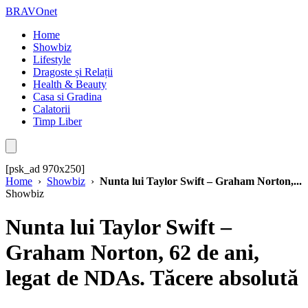
BRAVOnet
Home
Showbiz
Lifestyle
Dragoste și Relații
Health & Beauty
Casa si Gradina
Calatorii
Timp Liber
[psk_ad 970x250]
Home
›
Showbiz
›
Nunta lui Taylor Swift – Graham Norton,...
Showbiz
Nunta lui Taylor Swift –
Graham Norton, 62 de ani,
legat de NDAs. Tăcere absolută