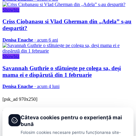
Showbiz
Criss Ciobanasu si Vlad Gherman din „Adela” s-au
despartit?
Denisa Enache
· acum 6 ani
Showbiz
Savannah Guthrie o sfătuiește pe colega sa, deși
mama ei e dispărută din 1 februarie
Denisa Enache
· acum 4 luni
[psk_ad 970x250]
BRAVOnet
Câteva cookies pentru o experiență mai
Showbiz, vedete si tot ce misca in lumea mondena
bună
Categorii
Folosim cookies necesare pentru funcționarea site-