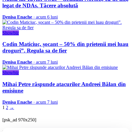
legat de NDAs. Tăcere absolută
Denisa Enache
· acum 6 luni
Showbiz
Codin Maticiuc, șocant – 50% din prietenii mei luau
droguri”. Regula sa de fier
Denisa Enache
· acum 7 luni
Showbiz
Mihai Petre răspunde atacurilor Andreei Bălan din
emisiune
Denisa Enache
· acum 7 luni
1
2
→
[psk_ad 970x250]