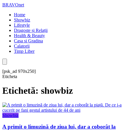
BRAVOnet
Home
Showbiz
Lifestyle
Dragoste și Relații
Health & Beauty
Casa si Gradina
Calatorii
Timp Liber
[psk_ad 970x250]
Eticheta
Etichetă: showbiz
Showbiz
A primit o limuzină de ziua lui, dar a coborât la