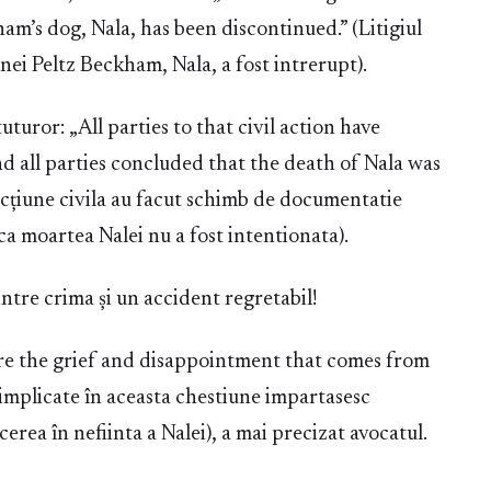
am’s dog, Nala, has been discontinued.” (Litigiul
nei Peltz Beckham, Nala, a fost intrerupt).
tuturor: „All parties to that civil action have
 all parties concluded that the death of Nala was
 acțiune civila au facut schimb de documentatie
 ca moartea Nalei nu a fost intentionata).
 intre crima și un accident regretabil!
are the grief and disappointment that comes from
 implicate în aceasta chestiune impartasesc
erea în nefiinta a Nalei), a mai precizat avocatul.