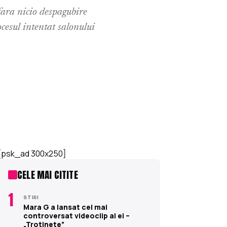
 fara nicio despagubire
cesul intentat salonului
[psk_ad 300x250]
CELE MAI CITITE
1
STIRI
Mara G a lansat cel mai
controversat videoclip al ei –
„Trotinete”