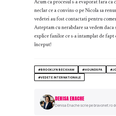
Acum ca procesul s-a evaporat fara ca 
neclar ce a convins-o pe Nicola sa renu
vedetei au fost contactati pentru comen
Asteptam cu nerabdare sa vedem daca s
explice fanilor ce s-a intamplat de fapt
început!
#BROOKLYN BECKHAM
#HOUNDSPA
#J
#VEDETE INTERNATIONALE
DENISA ENACHE
Denisa Enache scrie pe bravonet.ro des