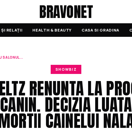
BRAVONET
ȘI RELAȚII
HEALTH & BEAUTY
CASA SI GRADINA
C
 SALONUL...
SHOWBIZ
ELTZ RENUNTA LA PR
CANIN. DECIZIA LUATA
MORTII CAINELUI NAL