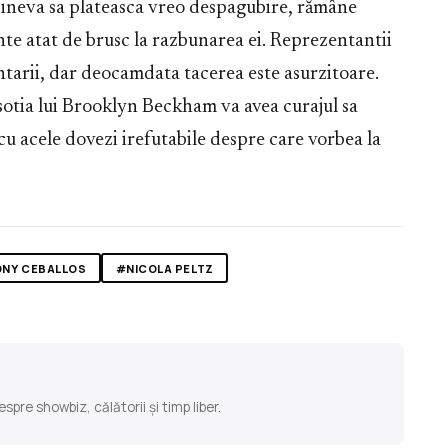
cineva sa plateasca vreo despagubire, rămâne
nte atat de brusc la razbunarea ei. Reprezentantii
tarii, dar deocamdata tacerea este asurzitoare.
otia lui Brooklyn Beckham va avea curajul sa
 cu acele dovezi irefutabile despre care vorbea la
ONY CEBALLOS
#NICOLA PELTZ
pre showbiz, călătorii și timp liber.