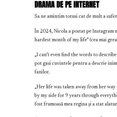
DRAMA DE PE INTERNET
Sa ne amintim totusi cat de mult a suferi
În 2024, Nicola a postat pe Instagram 
hardest month of my life” (cea mai grea
„I can’t even find the words to describ
pot gasi cuvintele pentru a descrie inima
fanilor.
„Her life was taken away from her way 
by my side for 9 years through everythin
fost frumoasă mea regina și a stat alatu