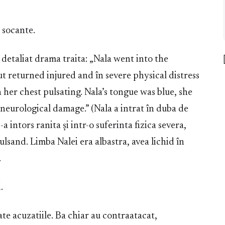
l socante.
detaliat drama traita: „Nala went into the
 returned injured and în severe physical distress
her chest pulsating. Nala’s tongue was blue, she
 neurological damage.” (Nala a intrat în duba de
s-a intors ranita și intr-o suferinta fizica severa,
ulsand. Limba Nalei era albastra, avea lichid în
.
.
ate acuzatiile. Ba chiar au contraatacat,