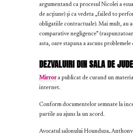
argumentand ca procesul Nicolei a esuat 
de acțiune) și ca vedeta „failed to perf
obligatiile contractuale). Mai mult, au a
comparative negligence” (raspunzatoar
asta, oare stapana a ascuns problemele d
DEZVALUIRI DIN SALA DE JUD
Mirror
a publicat de curand un materia
internet.
Conform documentelor semnate la incepu
partile au ajuns la un acord.
Avocatul salonului Houndspa, Anthony J 