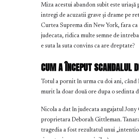
Miza acestui abandon subit este uriașă
intregi de acuzatii grave și drame pe ret
Curtea Suprema din New York, fara ca v
judecata, ridica multe semne de intreba
e suta la suta convins ca are dreptate?
CUM A ÎNCEPUT SCANDALUL D
Totul a pornit în urma cu doi ani, când N
murit la doar două ore dupa o sedinta de
Nicola a dat în judecata angajatul Jo
proprietara Deborah Gittleman. Tanara î
tragedia a fost rezultatul unui „intenti