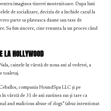
 pentru imaginea tinerei mostenitoare. Dupa luni
elele de socializare, decizia de a închide cazul la
reo parte sa plateasca daune sau taxe de
re. Sa fim sincere, cine renunta la un proces când
E LA HOLLYWOOD
ala, cainele în vârstă de noua ani al vedetei, a
 toaletaj.
ny Ceballos, compania HoundSpa LLC și pe
n vârstă de 31 de ani sustinea sus și tare ca
onal and malicious abuse of dogs” (abuz intentionat