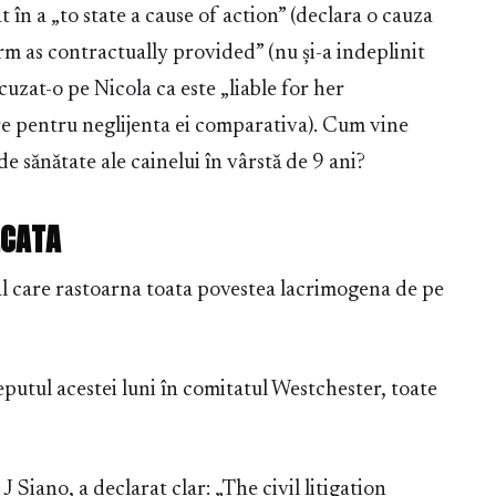
în a „to state a cause of action” (declara o cauza
orm as contractually provided” (nu și-a indeplinit
cuzat-o pe Nicola ca este „liable for her
e pentru neglijenta ei comparativa). Cum vine
e sănătate ale cainelui în vârstă de 9 ani?
ECATA
l care rastoarna toata povestea lacrimogena de pe
tul acestei luni în comitatul Westchester, toate
Siano, a declarat clar: „The civil litigation