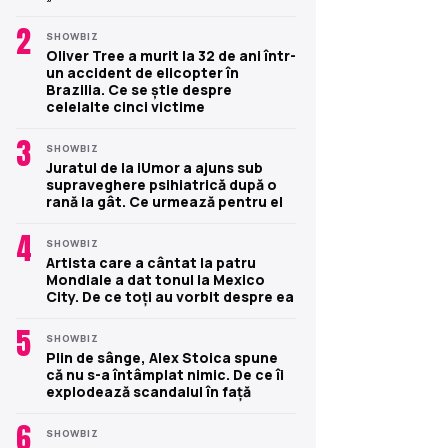
2
SHOWBIZ
Oliver Tree a murit la 32 de ani într-
un accident de elicopter în
Brazilia. Ce se știe despre
celelalte cinci victime
3
SHOWBIZ
Juratul de la iUmor a ajuns sub
supraveghere psihiatrică după o
rană la gât. Ce urmează pentru el
4
SHOWBIZ
Artista care a cântat la patru
Mondiale a dat tonul la Mexico
City. De ce toți au vorbit despre ea
5
SHOWBIZ
Plin de sânge, Alex Stoica spune
că nu s-a întâmplat nimic. De ce îi
explodează scandalul în față
6
SHOWBIZ