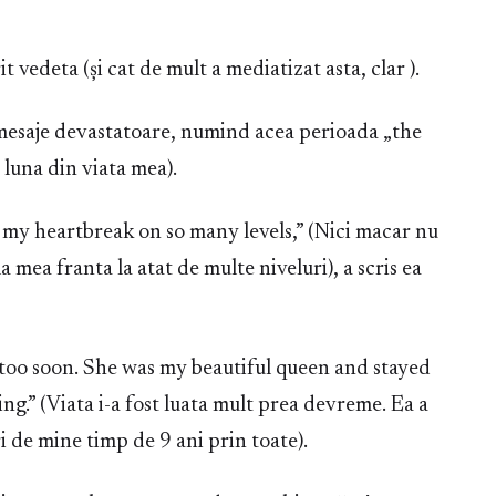
t vedeta (și cat de mult a mediatizat asta, clar ).
mesaje devastatoare, numind acea perioada „the
 luna din viata mea).
e my heartbreak on so many levels,” (Nici macar nu
 mea franta la atat de multe niveluri), a scris ea
too soon. She was my beautiful queen and stayed
g.” (Viata i-a fost luata mult prea devreme. Ea a
ri de mine timp de 9 ani prin toate).