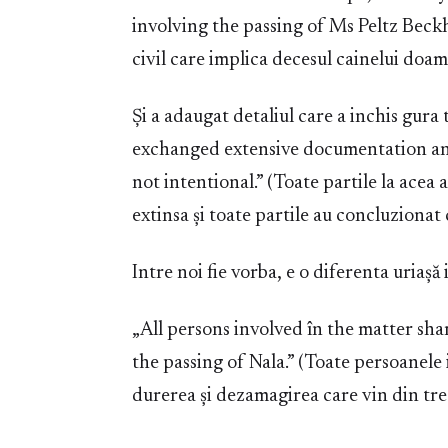
involving the passing of Ms Peltz Beckh
civil care implica decesul cainelui doam
Și a adaugat detaliul care a inchis gura 
exchanged extensive documentation and
not intentional.” (Toate partile la acea
extinsa și toate partile au concluzionat
Intre noi fie vorba, e o diferenta uriașă
„All persons involved în the matter sh
the passing of Nala.” (Toate persoanele
durerea și dezamagirea care vin din trec