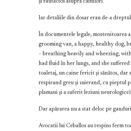
și rautacios asupra cainilor).
Iar detaliile din dosar erau de-a dreptu
În documentele legale, mostenitoarea a 
grooming van, a happy, healthy dog, but
– breathing heavily and wheezing, with 
had fluid în her lungs, and she suffered
toaletaj, un caine fericit și sănătos, dar 
respirand greu și suierand, cu pieptul p
plamani și a suferit leziuni neurologice)
Dar apărarea nu a stat deloc pe ganduri
Avocatii lui Ceballos au respins ferm to