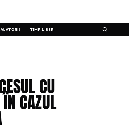
ALATORII
TIMP LIBER
OCESUL CU
 ÎN CAZUL
A