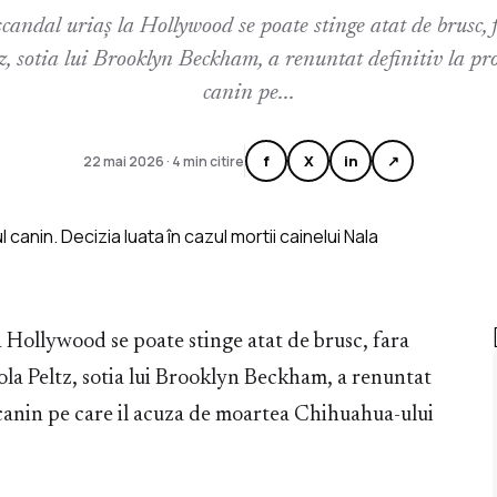
scandal uriaș la Hollywood se poate stinge atat de brusc,
z, sotia lui Brooklyn Beckham, a renuntat definitiv la pro
canin pe...
f
X
in
↗
22 mai 2026 · 4 min citire
la Hollywood se poate stinge atat de brusc, fara
ola Peltz, sotia lui Brooklyn Beckham, a renuntat
i canin pe care il acuza de moartea Chihuahua-ului