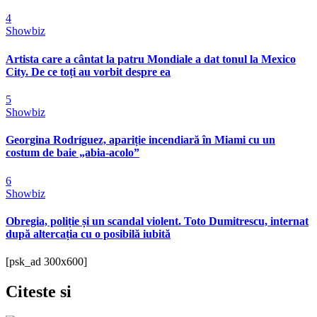
4
Showbiz
Artista care a cântat la patru Mondiale a dat tonul la Mexico
City. De ce toți au vorbit despre ea
5
Showbiz
Georgina Rodríguez, apariție incendiară în Miami cu un
costum de baie „abia-acolo”
6
Showbiz
Obregia, poliție și un scandal violent. Toto Dumitrescu, internat
după altercația cu o posibilă iubită
[psk_ad 300x600]
Citeste
si