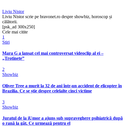
Liviu Nistor
Liviu Nistor scrie pe bravonet.ro despre showbiz, horoscop și
călătorii.
[psk_ad 300x250]
Cele mai citite
1
Stiri
Mara G a lansat cel mai controversat videoclip al ei –
„Trotinete”
2
Showbiz
Oliver Tree a murit la 32 de ani într-un accident de elicopter în
Brazilia. Ce se știe despre celelalte cinci victime
3
Showbiz
Juratul de la iUmor a ajuns sub supraveghere psihiatrică după
o rană la gât. Ce urmează pentru el