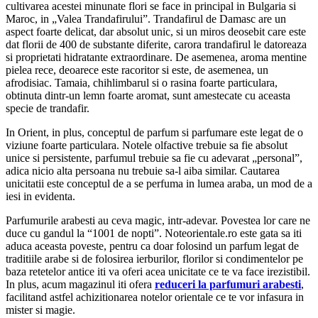
cultivarea acestei minunate flori se face in principal in Bulgaria si
Maroc, in „Valea Trandafirului”. Trandafirul de Damasc are un
aspect foarte delicat, dar absolut unic, si un miros deosebit care este
dat florii de 400 de substante diferite, carora trandafirul le datoreaza
si proprietati hidratante extraordinare. De asemenea, aroma mentine
pielea rece, deoarece este racoritor si este, de asemenea, un
afrodisiac. Tamaia, chihlimbarul si o rasina foarte particulara,
obtinuta dintr-un lemn foarte aromat, sunt amestecate cu aceasta
specie de trandafir.
In Orient, in plus, conceptul de parfum si parfumare este legat de o
viziune foarte particulara. Notele olfactive trebuie sa fie absolut
unice si persistente, parfumul trebuie sa fie cu adevarat „personal”,
adica nicio alta persoana nu trebuie sa-l aiba similar. Cautarea
unicitatii este conceptul de a se perfuma in lumea araba, un mod de a
iesi in evidenta.
Parfumurile arabesti au ceva magic, intr-adevar. Povestea lor care ne
duce cu gandul la “1001 de nopti”. Noteorientale.ro este gata sa iti
aduca aceasta poveste, pentru ca doar folosind un parfum legat de
traditiile arabe si de folosirea ierburilor, florilor si condimentelor pe
baza retetelor antice iti va oferi acea unicitate ce te va face irezistibil.
In plus, acum magazinul iti ofera
reduceri la parfumuri arabesti
,
facilitand astfel achizitionarea notelor orientale ce te vor infasura in
mister si magie.