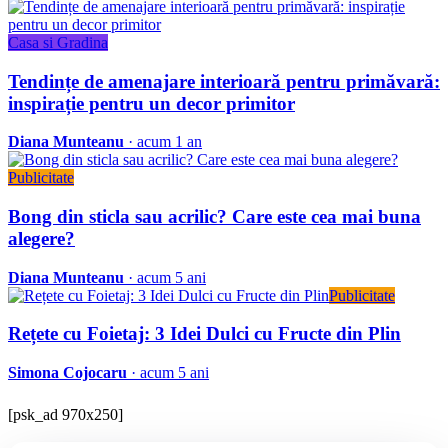
Casa si Gradina
Tendințe de amenajare interioară pentru primăvară:
inspirație pentru un decor primitor
Diana Munteanu
· acum 1 an
Publicitate
Bong din sticla sau acrilic? Care este cea mai buna
alegere?
Diana Munteanu
· acum 5 ani
Publicitate
Rețete cu Foietaj: 3 Idei Dulci cu Fructe din Plin
Simona Cojocaru
· acum 5 ani
[psk_ad 970x250]