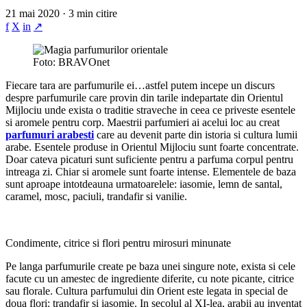
21 mai 2020 · 3 min citire
f
X
in
↗
Foto: BRAVOnet
Fiecare tara are parfumurile ei…astfel putem incepe un discurs
despre parfumurile care provin din tarile indepartate din Orientul
Mijlociu unde exista o traditie straveche in ceea ce priveste esentele
si aromele pentru corp. Maestrii parfumieri ai acelui loc au creat
parfumuri arabesti
care au devenit parte din istoria si cultura lumii
arabe. Esentele produse in Orientul Mijlociu sunt foarte concentrate.
Doar cateva picaturi sunt suficiente pentru a parfuma corpul pentru
intreaga zi. Chiar si aromele sunt foarte intense. Elementele de baza
sunt aproape intotdeauna urmatoarelele: iasomie, lemn de santal,
caramel, mosc, paciuli, trandafir si vanilie.
Condimente, citrice si flori pentru mirosuri minunate
Pe langa parfumurile create pe baza unei singure note, exista si cele
facute cu un amestec de ingrediente diferite, cu note picante, citrice
sau florale. Cultura parfumului din Orient este legata in special de
doua flori: trandafir si iasomie. In secolul al XI-lea, arabii au inventat