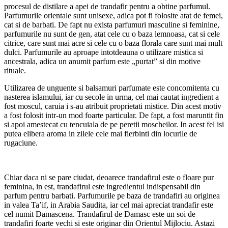
procesul de distilare a apei de trandafir pentru a obtine parfumul.
Parfumurile orientale sunt unisexe, adica pot fi folosite atat de femei,
cat si de barbati. De fapt nu exista parfumuri masculine si feminine,
parfumurile nu sunt de gen, atat cele cu o baza lemnoasa, cat si cele
citrice, care sunt mai acre si cele cu o baza florala care sunt mai mult
dulci. Parfumurile au aproape intotdeauna o utilizare mistica si
ancestrala, adica un anumit parfum este „purtat” si din motive
rituale.
Utilizarea de unguente si balsamuri parfumate este concomitenta cu
nasterea islamului, iar cu secole in urma, cel mai cautat ingredient a
fost moscul, caruia i s-au atribuit proprietati mistice. Din acest motiv
a fost folosit intr-un mod foarte particular. De fapt, a fost maruntit fin
si apoi amestecat cu tencuiala de pe peretii moscheilor. In acest fel isi
putea elibera aroma in zilele cele mai fierbinti din locurile de
rugaciune.
Chiar daca ni se pare ciudat, deoarece trandafirul este o floare pur
feminina, in est, trandafirul este ingredientul indispensabil din
parfum pentru barbati. Parfumurile pe baza de trandafiri au originea
in valea Ta’if, in Arabia Saudita, iar cel mai apreciat trandafir este
cel numit Damascena. Trandafirul de Damasc este un soi de
trandafiri foarte vechi si este originar din Orientul Mijlociu. Astazi