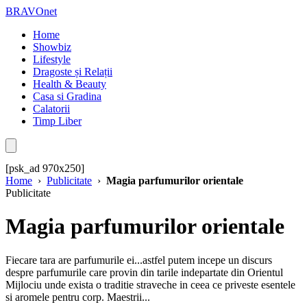
BRAVOnet
Home
Showbiz
Lifestyle
Dragoste și Relații
Health & Beauty
Casa si Gradina
Calatorii
Timp Liber
[psk_ad 970x250]
Home
›
Publicitate
›
Magia parfumurilor orientale
Publicitate
Magia parfumurilor orientale
Fiecare tara are parfumurile ei...astfel putem incepe un discurs
despre parfumurile care provin din tarile indepartate din Orientul
Mijlociu unde exista o traditie straveche in ceea ce priveste esentele
si aromele pentru corp. Maestrii...