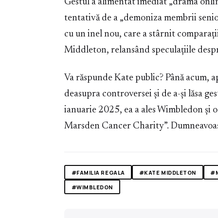
Gestul a alimentat imediat „drama online
tentativă de a „demoniza membrii seniori
cu un inel nou, care a stârnit comparați
Middleton, relansând speculațiile despr
Va răspunde Kate public? Până acum, apa
deasupra controversei și de a-și lăsa ge
ianuarie 2025, ea a ales Wimbledon și o
Marsden Cancer Charity”. Dumneavoast
#FAMILIA REGALA
#KATE MIDDLETON
#
#WIMBLEDON