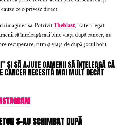
semn că poate reveni; acum pare un semn că își
 cauze ce o privesc direct.
u imaginea sa. Potrivit
Theblast
, Kate a legat
amenii să înțeleagă mai bine viața după cancer, nu
e recuperare, ritm și viața de după șocul bolii.
I” ȘI SĂ AJUTE OAMENII SĂ ÎNȚELEAGĂ CĂ
DE CANCER NECESITĂ MAI MULT DECÂT
 INSTAGRAM
LETON S-AU SCHIMBAT DUPĂ