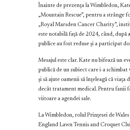
Înainte de prezența la Wimbledon, Kate
„Mountain Rescue”, pentru a strânge fo
„Royal Marsden Cancer Charity”, institu
este notabilă față de 2024, când, după a
publice au fost reduse și a participat d
Mesajul este clar. Kate nu bifează un 
publică de un subiect care i-a schimbat v
și să ajute oamenii să înțeleagă că viaț
decât tratament medical. Pentru fanii fa
viitoare a agendei sale.
La Wimbledon, rolul Prințesei de Wales 
England Lawn Tennis and Croquet Club”