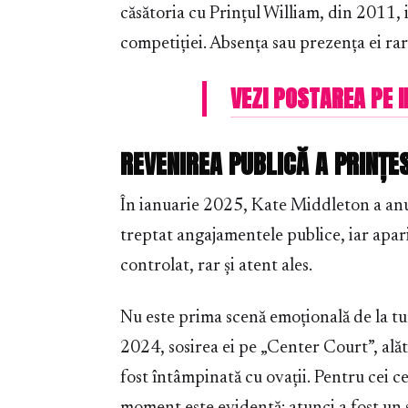
căsătoria cu Prințul William, din 2011, 
competiției. Absența sau prezența ei rar
VEZI POSTAREA PE
REVENIREA PUBLICĂ A PRINȚE
În ianuarie 2025, Kate Middleton a anunț
treptat angajamentele publice, iar apari
controlat, rar și atent ales.
Nu este prima scenă emoțională de la tu
2024, sosirea ei pe „Center Court”, ală
fost întâmpinată cu ovații. Pentru cei c