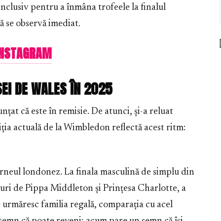
inclusiv pentru a înmâna trofeele la finalul
ă se observă imediat.
 INSTAGRAM
SEI DE WALES ÎN 2025
at că este în remisie. De atunci, și-a reluat
ția actuală de la Wimbledon reflectă acest ritm:
rneul londonez. La finala masculină de simplu din
turi de Pippa Middleton și Prințesa Charlotte, a
e urmăresc familia regală, comparația cu acel