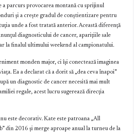
 a parcurs provocarea montană cu sprijinul
nduri și a crește gradul de conștientizare pentru
ția unde a fost tratată anterior. Această diferență
nunțul diagnosticului de cancer, aparițiile sale
oar la finalul ultimului weekend al campionatului.
eveniment monden major, ci își conectează imaginea
iața. Ea a declarat că a dorit să „dea ceva înapoi”
a după un diagnostic de cancer necesită mai mult
miliei regale, acest lucru sugerează direcția
nu este decorativ. Kate este patroana „All
 din 2016 și merge aproape anual la turneu de la