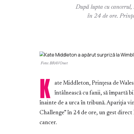
După lupta cu cancerul,
în 24 de ore. Prinț
Foto: BRAVOnet
K
ate Middleton, Prințesa de Wales
întâlnească cu fanii, să împartă 
înainte de a urca în tribună. Apariția v
Challenge” în 24 de ore, un gest direct
cancer.