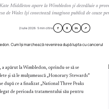
 Kate Middleton apare la Wimbledon și dezvăluie o prov
esa de Wales își conectează imaginea publică de cauze per
f
X
in
↗
2 iulie 2026 · 5 min citire
, a apărut la Wimbledon, oprindu-se să se
bilete și să le mulțumească „Honorary Stewards”
ine după ce a finalizat „National Three Peaks
 legat de perioada tratamentului său pentru