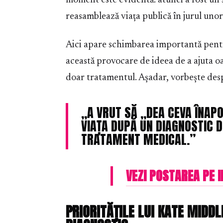
moment este evidentă: atunci a fost un 
reasamblează viața publică în jurul unor
Aici apare schimbarea importantă pentr
această provocare de ideea de a ajuta o
doar tratamentul. Așadar, vorbește despr
„A VRUT SĂ „DEA CEVA ÎNAPO
VIAȚA DUPĂ UN DIAGNOSTIC 
TRATAMENT MEDICAL.”
VEZI POSTAREA PE
PRIORITĂȚILE LUI KATE MIDD