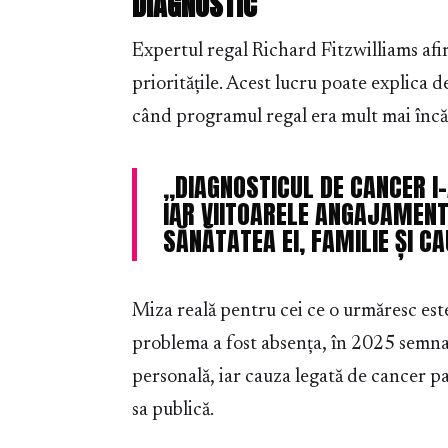
DIAGNOSTIC
Expertul regal Richard Fitzwilliams afir
prioritățile. Acest lucru poate explica d
când programul regal era mult mai încă
„DIAGNOSTICUL DE CANCER I
IAR VIITOARELE ANGAJAMENT
SĂNĂTATEA EI, FAMILIE ȘI C
Miza reală pentru cei ce o urmăresc est
problema a fost absența, în 2025 semnalu
personală, iar cauza legată de cancer pa
sa publică.