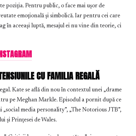
te poziția. Pentru public, o face mai ușor de
greutate emoțională și simbolică. Iar pentru cei care
g în aceeași luptă, mesajul ei nu vine din teorie, ci
 INSTAGRAM
ENSIUNILE CU FAMILIA REGALĂ
egal. Kate se află din nou în contextul unei „drame
entru pe Meghan Markle. Episodul a pornit după ce
 „social media personality”, „The Notorious JTB”,
ui și Prințesei de Wales.