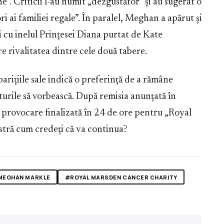
”. Criticii l-au numit „dezgustător” și au sugerat o
 ai familiei regale”. În paralel, Meghan a apărut și
i cu inelul Prințesei Diana purtat de Kate
e rivalitatea dintre cele două tabere.
rițiile sale indică o preferință de a rămâne
sturile să vorbească. După remisia anunțată în
 provocare finalizată în 24 de ore pentru „Royal
ră cum credeți că va continua?
MEGHAN MARKLE
#ROYAL MARSDEN CANCER CHARITY