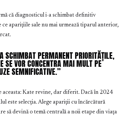
mă că diagnosticul i-a schimbat definitiv
e ce aparițiile sale nu mai urmează tiparul anterior,
rcat.
-A SCHIMBAT PERMANENT PRIORITĂȚILE,
E SE VOR CONCENTRA MAI MULT PE
AUZE SEMNIFICATIVE.”
e aceasta: Kate revine, dar diferit. Dacă în 2024
l este selecția. Alege apariții cu încărcătură
re să devină o temă centrală a noii etape din viața