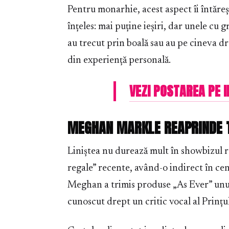
Pentru monarhie, acest aspect îi întăreș
înțeles: mai puține ieșiri, dar unele cu 
au trecut prin boală sau au pe cineva dra
din experiență personală.
VEZI POSTAREA PE
MEGHAN MARKLE REAPRINDE T
Liniștea nu durează mult în showbizul r
regale” recente, având-o indirect în c
Meghan a trimis produse „As Ever” unui
cunoscut drept un critic vocal al Prințul