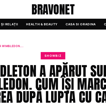
BRAVONET
ȘI RELAȚII
HEALTH & BEAUTY
CASA SI GRADINA
C
 WIMBLEDON....
SHOWBIZ
DLETON A APĂRUT SU
EDON. CUM ÎȘI MAR
REA DUPĂ LUPTA CU C