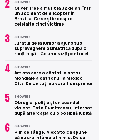
2
SHOWBIZ
Oliver Tree a murit la 32 de ani într-
un accident de elicopter în
Brazilia. Ce se știe despre
celelalte cinci victime
3
SHOWBIZ
Juratul de la iUmor a ajuns sub
supraveghere psihiatrică după o
rană la gât. Ce urmează pentru el
4
SHOWBIZ
Artista care a cântat la patru
Mondiale a dat tonul la Mexico
City. De ce toți au vorbit despre ea
5
SHOWBIZ
Obregia, poliție și un scandal
violent. Toto Dumitrescu, internat
după altercația cu o posibilă iubită
6
SHOWBIZ
Plin de sânge, Alex Stoica spune
că nu s-a întâmplat nimic. De ce îi