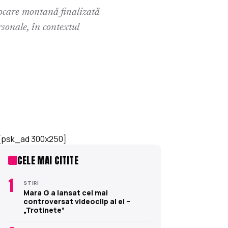
ocare montană finalizată
sonale, în contextul
[psk_ad 300x250]
CELE MAI CITITE
1
STIRI
Mara G a lansat cel mai
controversat videoclip al ei –
„Trotinete”