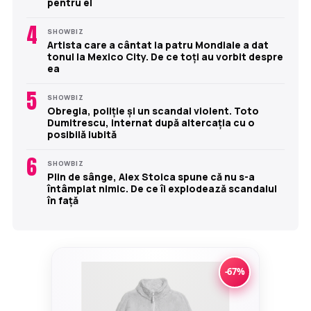
pentru el
4
SHOWBIZ
Artista care a cântat la patru Mondiale a dat
tonul la Mexico City. De ce toți au vorbit despre
ea
5
SHOWBIZ
Obregia, poliție și un scandal violent. Toto
Dumitrescu, internat după altercația cu o
posibilă iubită
6
SHOWBIZ
Plin de sânge, Alex Stoica spune că nu s-a
întâmplat nimic. De ce îi explodează scandalul
în față
-67%