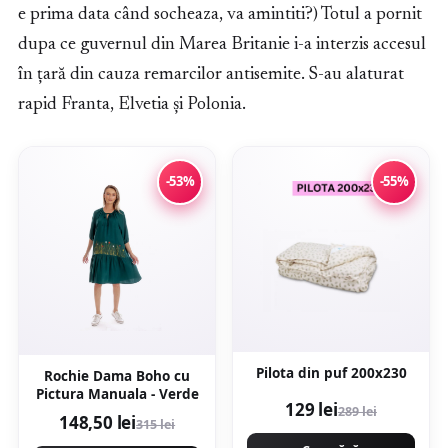
e prima data când socheaza, va amintiti?) Totul a pornit
dupa ce guvernul din Marea Britanie i-a interzis accesul
în țară din cauza remarcilor antisemite. S-au alaturat
rapid Franta, Elvetia și Polonia.
-53%
-55%
Pilota din puf 200x230
Rochie Dama Boho cu
Pictura Manuala - Verde
129 lei
289 lei
148,50 lei
315 lei