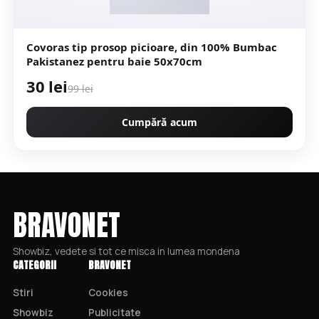
Covoras tip prosop picioare, din 100% Bumbac
Pakistanez pentru baie 50x70cm
30 lei
99 lei
Cumpără acum
BRAVONET
Showbiz, vedete si tot ce misca in lumea mondena
CATEGORII
BRAVONET
Stiri
Cookies
Showbiz
Publicitate