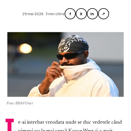
f
X
in
↗
29 mai 2026 · 3 min citire
Foto: BRAVOnet
T
e-ai intrebat vreodata unde se duc vedetele când