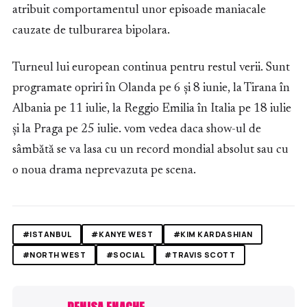
atribuit comportamentul unor episoade maniacale
cauzate de tulburarea bipolara.
Turneul lui european continua pentru restul verii. Sunt
programate opriri în Olanda pe 6 și 8 iunie, la Tirana în
Albania pe 11 iulie, la Reggio Emilia în Italia pe 18 iulie
și la Praga pe 25 iulie. vom vedea daca show-ul de
sâmbătă se va lasa cu un record mondial absolut sau cu
o noua drama neprevazuta pe scena.
#ISTANBUL
#KANYE WEST
#KIM KARDASHIAN
#NORTH WEST
#SOCIAL
#TRAVIS SCOTT