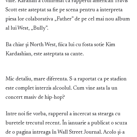
vine. Karahan a confirmat ca rapperul american Travis
Scott este asteptat sa fie pe scena pentru a interpreta
piesa lor colaborativa „Father” de pe cel mai nou album
al lui West, „Bully”.
Ba chiar și North West, fiica lui cu fosta sotie Kim
Kardashian, este asteptata sa cante.
Mic detaliu, mare diferenta. S-a raportat ca pe stadion
este complet interzis alcoolul. Cum vine asta la un
concert masiv de hip-hop?
Intre noi fie vorba, rapperul a incercat sa stearga cu
buretele trecutul recent. În ianuarie a publicat o scuza
de o pagina intreaga în Wall Street Journal. Acolo și-a