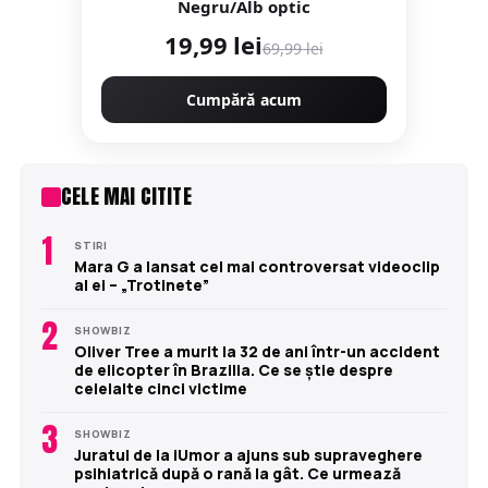
Negru/Alb optic
19,99 lei
69,99 lei
Cumpără acum
CELE MAI CITITE
1
STIRI
Mara G a lansat cel mai controversat videoclip
al ei – „Trotinete”
2
SHOWBIZ
Oliver Tree a murit la 32 de ani într-un accident
de elicopter în Brazilia. Ce se știe despre
celelalte cinci victime
3
SHOWBIZ
Juratul de la iUmor a ajuns sub supraveghere
psihiatrică după o rană la gât. Ce urmează