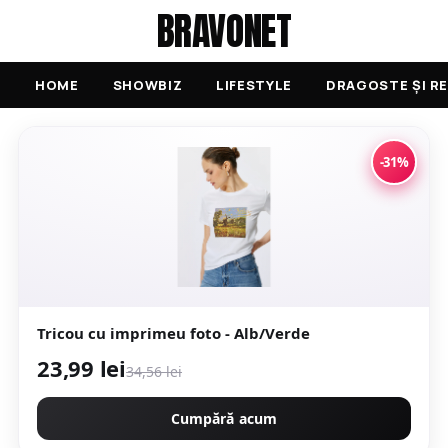
BRAVONET
HOME
SHOWBIZ
LIFESTYLE
DRAGOSTE ȘI RE
-31%
Tricou cu imprimeu foto - Alb/Verde
23,99 lei
34,56 lei
Cumpără acum