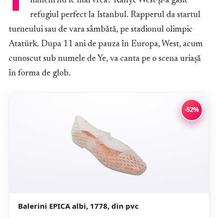
nimeni nu le mai vrea? Kanye West și-a gasit
refugiul perfect la Istanbul. Rapperul da startul
turneului sau de vara sâmbătă, pe stadionul olimpic
Atatürk. Dupa 11 ani de pauza în Europa, West, acum
cunoscut sub numele de Ye, va canta pe o scena uriașă
în forma de glob.
-52%
Balerini EPICA albi, 1778, din pvc