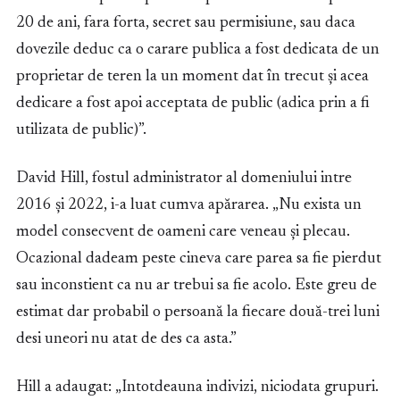
20 de ani, fara forta, secret sau permisiune, sau daca
dovezile deduc ca o carare publica a fost dedicata de un
proprietar de teren la un moment dat în trecut și acea
dedicare a fost apoi acceptata de public (adica prin a fi
utilizata de public)”.
David Hill, fostul administrator al domeniului intre
2016 și 2022, i-a luat cumva apărarea. „Nu exista un
model consecvent de oameni care veneau și plecau.
Ocazional dadeam peste cineva care parea sa fie pierdut
sau inconstient ca nu ar trebui sa fie acolo. Este greu de
estimat dar probabil o persoană la fiecare două-trei luni
desi uneori nu atat de des ca asta.”
Hill a adaugat: „Intotdeauna indivizi, niciodata grupuri.