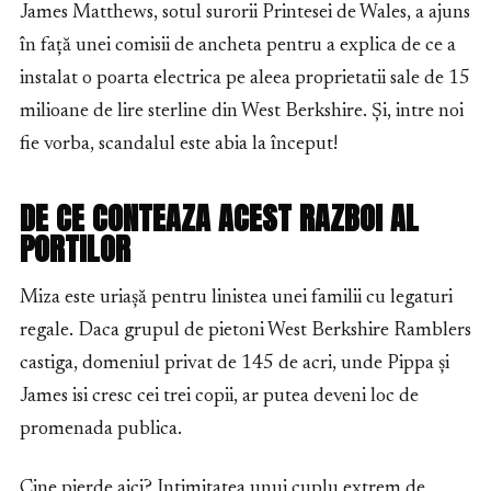
James Matthews, sotul surorii Printesei de Wales, a ajuns
în față unei comisii de ancheta pentru a explica de ce a
instalat o poarta electrica pe aleea proprietatii sale de 15
milioane de lire sterline din West Berkshire. Și, intre noi
fie vorba, scandalul este abia la început!
DE CE CONTEAZA ACEST RAZBOI AL
PORTILOR
Miza este uriașă pentru linistea unei familii cu legaturi
regale. Daca grupul de pietoni West Berkshire Ramblers
castiga, domeniul privat de 145 de acri, unde Pippa și
James isi cresc cei trei copii, ar putea deveni loc de
promenada publica.
Cine pierde aici? Intimitatea unui cuplu extrem de