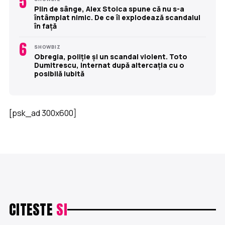
5
Plin de sânge, Alex Stoica spune că nu s-a
întâmplat nimic. De ce îi explodează scandalul
în față
6
SHOWBIZ
Obregia, poliție și un scandal violent. Toto
Dumitrescu, internat după altercația cu o
posibilă iubită
[psk_ad 300x600]
CITESTE
SI