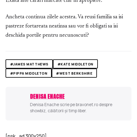
Exista alte carari marcate clar în apropiere.”
Ancheta continua zilele acestea. Va reusi familia sa isi
pastreze fortareata neatinsa sau vor fi obligati sa isi
deschida portile pentru necunoscuti?
#JAMES MATTHEWS
#KATE MIDDLETON
#PIPPA MIDDLETON
#WEST BERKSHIRE
DENISA ENACHE
Denisa Enache scrie pe bravonet.ro despre
showbiz, călătorii și timp liber.
[psk_ad 300x250]