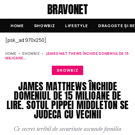
BRAVONET
HOME
SHOWBIZ
LIFESTYLE
DRAGOSTE ȘI RE
[psk_ad 970x250]
HOME
›
SHOWBIZ
›
JAMES MATTHEWS ÎNCHIDE DOMENIUL DE 15
MILIOANE...
SHOWBIZ
JAMES MATTHEWS ÎNCHIDE
DOMENIUL DE 15 MILIOANE DE
LIRE. SOTUL PIPPEI MIDDLETON SE
JUDECA CU VECINII
Ce secret teribil de securitate ascunde familia