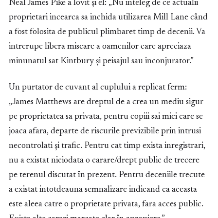
Neal James Pike a lovit și el: „Nu inteleg de ce actualii
proprietari incearca sa inchida utilizarea Mill Lane când
a fost folosita de publicul plimbaret timp de decenii. Va
intrerupe libera miscare a oamenilor care apreciaza
minunatul sat Kintbury și peisajul sau inconjurator.”
Un purtator de cuvant al cuplului a replicat ferm:
„James Matthews are dreptul de a crea un mediu sigur
pe proprietatea sa privata, pentru copiii sai mici care se
joaca afara, departe de riscurile previzibile prin intrusi
necontrolati și trafic. Pentru cat timp exista inregistrari,
nu a existat niciodata o carare/drept public de trecere
pe terenul discutat în prezent. Pentru deceniile trecute
a existat intotdeauna semnalizare indicand ca aceasta
este aleea catre o proprietate privata, fara acces public.