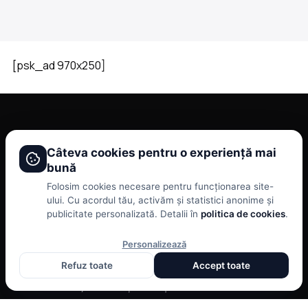
[psk_ad 970x250]
BRAVONET
Câteva cookies pentru o experiență mai
bună
Showbiz, vedete si tot ce misca in lumea mondena
CATEGORII
BRAVONET
Folosim cookies necesare pentru funcționarea site-
ului. Cu acordul tău, activăm și statistici anonime și
Stiri
Cookies
publicitate personalizată. Detalii în
politica de cookies
.
Showbiz
Publicitate
Personalizează
Publicitate
Politica De Confidentialitate
Refuz toate
Accept toate
Lifestyle
Home
Health & Beauty
Termeni și Condiții
Casa si Gradina