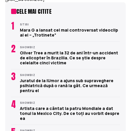
CELE MAI CITITE
1
STIRI
Mara G a lansat cel mai controversat videoclip
al ei – „Trotinete”
2
SHOWBIZ
Oliver Tree a murit la 32 de ani într-un accident
de elicopter în Brazilia. Ce se știe despre
celelalte cinci victime
3
SHOWBIZ
Juratul de la iUmor a ajuns sub supraveghere
psihiatrică după o rană la gât. Ce urmează
pentru el
4
SHOWBIZ
Artista care a cântat la patru Mondiale a dat
tonul la Mexico City. De ce toți au vorbit despre
ea
SHOWBIZ