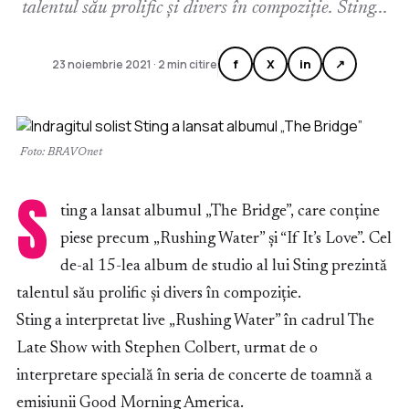
talentul său prolific și divers în compoziție. Sting...
f
X
in
↗
23 noiembrie 2021 · 2 min citire
Foto: BRAVOnet
S
ting a lansat albumul „The Bridge”, care conține
piese precum „Rushing Water” și “If It’s Love”. Cel
de-al 15-lea album de studio al lui Sting prezintă
talentul său prolific și divers în compoziție.
Sting a interpretat live „Rushing Water” în cadrul The
Late Show with Stephen Colbert, urmat de o
interpretare specială în seria de concerte de toamnă a
emisiunii Good Morning America.