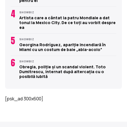
pentru el
4
SHOWBIZ
Artista care a cântat la patru Mondiale a dat
tonul la Mexico City. De ce toți au vorbit despre
ea
5
SHOWBIZ
Georgina Rodríguez, apariție incendiară în
Miami cu un costum de baie „abia-acolo”
6
SHOWBIZ
Obregia, poliție și un scandal violent. Toto
Dumitrescu, internat după altercația cu o
posibilă iubită
[psk_ad 300x600]