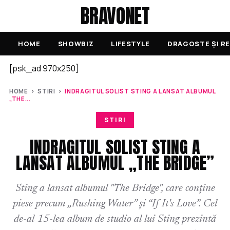
BRAVONET
HOME
SHOWBIZ
LIFESTYLE
DRAGOSTE ȘI RE
[psk_ad 970x250]
HOME
›
STIRI
›
INDRAGITUL SOLIST STING A LANSAT ALBUMUL
„THE...
STIRI
INDRAGITUL SOLIST STING A
LANSAT ALBUMUL „THE BRIDGE”
Sting a lansat albumul "The Bridge", care conține
piese precum „Rushing Water” și “If It's Love”. Cel
de-al 15-lea album de studio al lui Sting prezintă