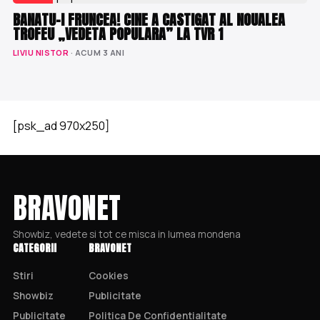
BANATU-I FRUNCEA! CINE A CASTIGAT AL NOUALEA
TROFEU „VEDETA POPULARA” LA TVR 1
LIVIU NISTOR
· ACUM 3 ANI
[psk_ad 970x250]
BRAVONET
Showbiz, vedete si tot ce misca in lumea mondena
CATEGORII
BRAVONET
Stiri
Cookies
Showbiz
Publicitate
Publicitate
Politica De Confidentialitate