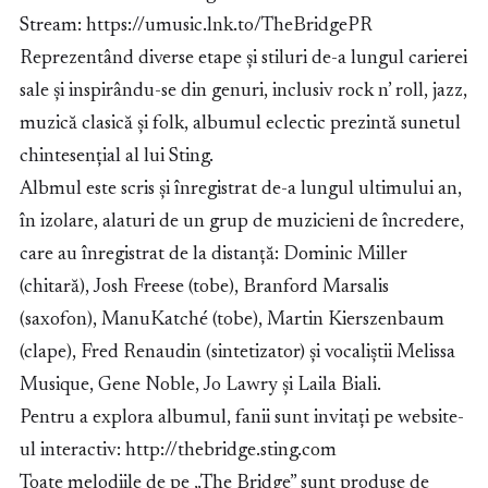
Stream: https://umusic.lnk.to/TheBridgePR
Reprezentând diverse etape și stiluri de-a lungul carierei
sale și inspirându-se din genuri, inclusiv rock n’ roll, jazz,
muzică clasică și folk, albumul eclectic prezintă sunetul
chintesențial al lui Sting.
Albmul este scris și înregistrat de-a lungul ultimului an,
în izolare, alaturi de un grup de muzicieni de încredere,
care au înregistrat de la distanță: Dominic Miller
(chitară), Josh Freese (tobe), Branford Marsalis
(saxofon), ManuKatché (tobe), Martin Kierszenbaum
(clape), Fred Renaudin (sintetizator) și vocaliștii Melissa
Musique, Gene Noble, Jo Lawry și Laila Biali.
Pentru a explora albumul, fanii sunt invitați pe website-
ul interactiv: http://thebridge.sting.com
Toate melodiile de pe „The Bridge” sunt produse de