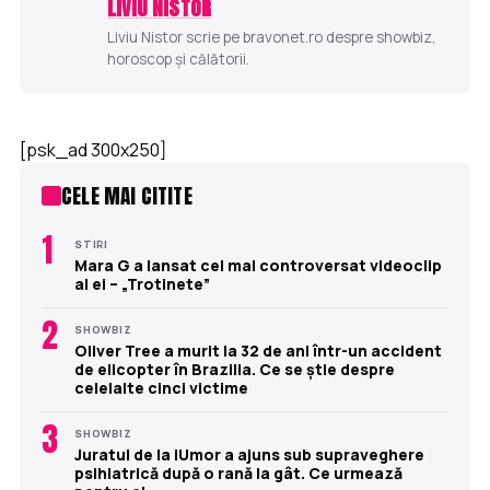
LIVIU NISTOR
Liviu Nistor scrie pe bravonet.ro despre showbiz,
horoscop și călătorii.
[psk_ad 300x250]
CELE MAI CITITE
1
STIRI
Mara G a lansat cel mai controversat videoclip
al ei – „Trotinete”
2
SHOWBIZ
Oliver Tree a murit la 32 de ani într-un accident
de elicopter în Brazilia. Ce se știe despre
celelalte cinci victime
3
SHOWBIZ
Juratul de la iUmor a ajuns sub supraveghere
psihiatrică după o rană la gât. Ce urmează