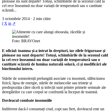
ploioase nu sunt departe! Totuși, schimbările de la sezonul cald la
cel rece înseamnă nu doar variații de temperatură sau o cantitate
scăzută...
3 octombrie 2014 · 2 min citire
f
X
in
↗
Foto: BRAVOnet
E oficial: toamna și-a intrat în drepturi, iar zilele friguroase și
ploioase nu sunt departe! Totuși, schimbările de la sezonul cald
la cel rece înseamnă nu doar variații de temperatură sau o
cantitate scăzută de lumina naturală solară, ci și modificări ale
bioritmului intern.
Stările de somnolență prelungită asociate cu insomnii, slăbiciunea
fizică, lipsa de energie, stările de melancolie sau tristețe și
predispoziția către răceli și infecții sunt printre primele semnale ale
dereglărilor cu care corpul se confruntă la început de toamnă.
Dovleacul combate insomniile
Indiferent dacă-l consumați crud, copt sau fiert, dovleacul este un