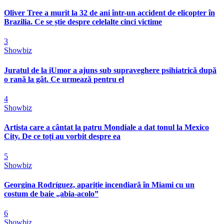
Oliver Tree a murit la 32 de ani într-un accident de elicopter în
Brazilia. Ce se știe despre celelalte cinci victime
3
Showbiz
Juratul de la iUmor a ajuns sub supraveghere psihiatrică după
o rană la gât. Ce urmează pentru el
4
Showbiz
Artista care a cântat la patru Mondiale a dat tonul la Mexico
City. De ce toți au vorbit despre ea
5
Showbiz
Georgina Rodríguez, apariție incendiară în Miami cu un
costum de baie „abia-acolo”
6
Showbiz