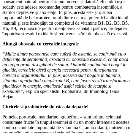
pansament natural pentru sistemul nervos și datorită efectului ușor
sedativ este adesea recomandat pentru combaterea insomniilor, a
stărilor depresive și anxietății. În plus, acesta este și o sursă
importantă de betacaroten, unul dintre cei mai puternici antioxidanți
naturali și este îmbogățit cu complexul de vitamine B1, B2, B3, B5,
B6, B9, recunoscute pentru menținerea sănătății psihice, protejarea
împotriva stresului oxidativ și reducerea stării de oboseală excesivă.
Alungă o
boseala cu cerealele integrale
“Multe dintre persoanele care suferă de astenie, se confruntă cu o
deficiență de serotonină, asociată cu oboseala excesivă, chiar dacă
au un program disciplinat de somn. Datorită conținutului bogat în
glucide, cerealele oferă energia necesară pentru funcționarea
corectă a organismului. În plus, acestea sunt bogate in tiamină,
vitamina aparținând complexului B, care favorizează transformarea
glucidelor în energie, ameliorâd astfel stările de letargie și
extenuare”
, explică specialistul Ropharma, dr. Imunolog Tania
Bejan.
Citricele și probioticele țin răceala departe!
Pomelo, portocale, mandarine, grapefruit – sunt printre cele mai
consumate fructe în timpul toamnei și cu un motiv întemeiat: acestea
conțin o cantitate importantă de vitamina C, antioxidanți, nutrienți cu
proprietăți anticancerigene și asigură în mod natural un sistem