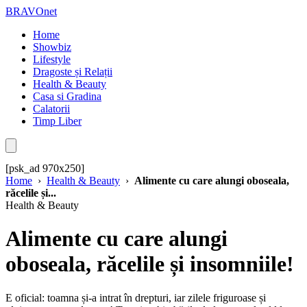
BRAVOnet
Home
Showbiz
Lifestyle
Dragoste și Relații
Health & Beauty
Casa si Gradina
Calatorii
Timp Liber
[psk_ad 970x250]
Home
›
Health & Beauty
›
Alimente cu care alungi oboseala,
răcelile și...
Health & Beauty
Alimente cu care alungi
oboseala, răcelile și insomniile!
E oficial: toamna și-a intrat în drepturi, iar zilele friguroase și