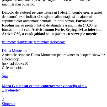
imunitar mai puternic.
Dincolo de ajutorul pe care natura ni-l oferă în combaterea asteniei
de toamnă, este indicat să susținem alimentația și cu ajutorul
suplimentelor alimentare naturale. În noul sezon,
Farmaciile
Ropharma
au pregătit kit-ul de stimulare a imunității (73,83 lei)
format din trei cutii
Activit Imuno Forte, Septogal+Lactoferina,
Activit C60, o cană șablată și un pachet cu șervețele umede
.
#alimente
#anxietate
#imunitate
#oboseala
Diana Munteanu
Articolele semnate Diana Munteanu pe bravonet.ro acoperă showbiz
și horoscop.
[psk_ad 300x250]
Cele mai citite
1
Stiri
Mara G a lansat cel mai controversat videoclip al ei –
„Trotinete”
2
Showbiz