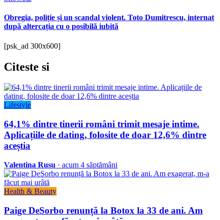
Obregia, poliție și un scandal violent. Toto Dumitrescu, internat
după altercația cu o posibilă iubită
[psk_ad 300x600]
Citeste
si
Lifestyle
64,1% dintre tinerii români trimit mesaje intime.
Aplicațiile de dating, folosite de doar 12,6% dintre
aceștia
Valentina Rusu
· acum 4 săptămâni
Health & Beauty
Paige DeSorbo renunță la Botox la 33 de ani. Am