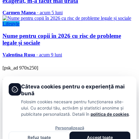
exagerat, m-a făcut mai urâtă
Carmen Manea
· acum 5 luni
Lifestyle
Nume pentru copii în 2026 cu risc de probleme
legale și sociale
Valentina Rusu
· acum 9 luni
[psk_ad 970x250]
BRAVOnet
Câteva cookies pentru o experiență mai
Showbiz, vedete si tot ce misca in lumea mondena
bună
Categorii
Folosim cookies necesare pentru funcționarea site-
ului. Cu acordul tău, activăm și statistici anonime și
Stiri
Showbiz
Publicitate
Lifestyle
Health & Beauty
Casa si Gradina
publicitate personalizată. Detalii în
politica de cookies
.
BRAVOnet
Personalizează
Cookies
Publicitate
Politica De Confidentialitate
Home
Termeni și
Refuz toate
Accept toate