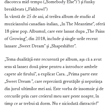
discoteca mid-tempo („Somebody Else”) ‘) și funky
breakbeats („Fishbowl”)
În vârstă de 25 de ani, al treilea album de studio al
muzicianului canadian-italian, „In The Meantime”, oferă
18 piese pop. Albumul, care este lansat dupa „The Pains
of Growing”, din 2018, include şi single-urile recent
lansate „Sweet Dream” și „Shapeshifter”.
„Tema dualității este recurentă pe album, așa că a avut
sens să lansez două piese pentru a introduce ambele
capete ale firului”, a explicat Cara. „Prima parte este
„Sweet Dream ”, care reprezintă greutățile și neputința
din jurul ultimilor mei ani. Este vorba de insomnie și de
cercurile prin care creierul meu sare peste noapte, în
timp ce ar trebui să dorm. Nu e niciodată distractiv!”