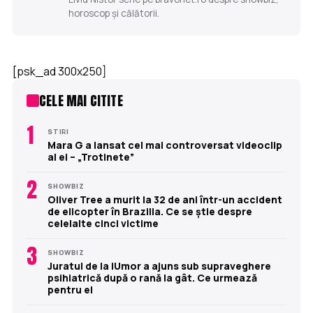
horoscop și călătorii.
[psk_ad 300x250]
CELE MAI CITITE
1
STIRI
Mara G a lansat cel mai controversat videoclip
al ei – „Trotinete”
2
SHOWBIZ
Oliver Tree a murit la 32 de ani într-un accident
de elicopter în Brazilia. Ce se știe despre
celelalte cinci victime
3
SHOWBIZ
Juratul de la iUmor a ajuns sub supraveghere
psihiatrică după o rană la gât. Ce urmează
pentru el