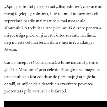
„Apoi, pe de altă parte, există „Shapeshifter”, care are un
mesaj înțelept și sofisticat, într-un mod în care simt că
reprezintă părțile mai mature și mai ușoare ale
albumului. A trebuit să trec prin multă durere pentru a-
mi recâștiga piciorul și acest cântec se simte neclintit,
deși nu este cel mai fericit dintre lucruri”, a adaugat
Alessia.
Cara a început să construiască o lume narativă pentru
„In The Meantime” prin cele două single-uri. Imaginile
proiectului au fost conduse de personaje și atenție la
detalii, ca mijloc de a descrie cu exactitate povestea
prezentată prin versurile cântăreței.