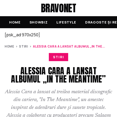
BRAVONET
HOME
SHOWBIZ
LIFESTYLE
DRAGOSTE ȘI RE
[psk_ad 970x250]
HOME
›
STIRI
›
ALESSIA CARA A LANSAT ALBUMUL „IN THE...
STIRI
ALESSIA CARA A LANSAT
ALBUMUL „IN THE MEANTIME”
Alessia Cara a lansat al treilea material discografic
din cariera, "In The Meantime", un amestec
inspirat de adevăruri dure și sunete tropicale.
Alessia a colaborat cu producatori precum Salaam