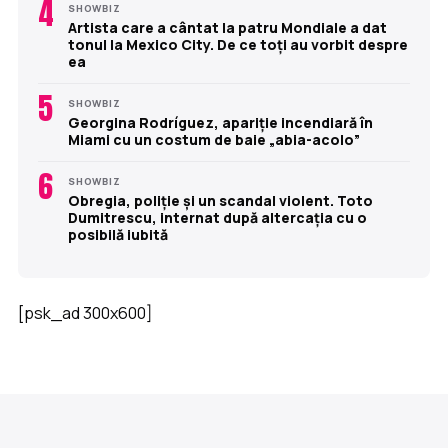
4
SHOWBIZ
Artista care a cântat la patru Mondiale a dat
tonul la Mexico City. De ce toți au vorbit despre
ea
5
SHOWBIZ
Georgina Rodríguez, apariție incendiară în
Miami cu un costum de baie „abia-acolo”
6
SHOWBIZ
Obregia, poliție și un scandal violent. Toto
Dumitrescu, internat după altercația cu o
posibilă iubită
[psk_ad 300x600]