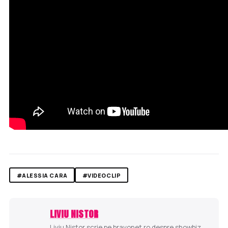
#ALESSIA CARA
#VIDEOCLIP
LIVIU NISTOR
Liviu Nistor scrie pe bravonet.ro despre showbiz,