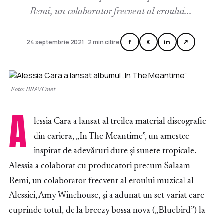
Remi, un colaborator frecvent al eroului...
f
X
in
↗
24 septembrie 2021 · 2 min citire
Foto: BRAVOnet
A
lessia Cara a lansat al treilea material discografic
din cariera, „In The Meantime”, un amestec
inspirat de adevăruri dure și sunete tropicale.
Alessia a colaborat cu producatori precum Salaam
Remi, un colaborator frecvent al eroului muzical al
Alessiei, Amy Winehouse, şi a adunat un set variat care
cuprinde totul, de la breezy bossa nova („Bluebird”) la