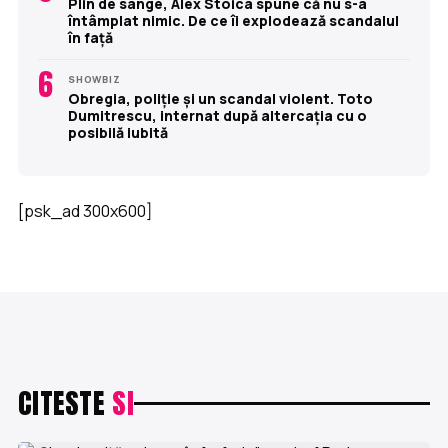
Plin de sânge, Alex Stoica spune că nu s-a
întâmplat nimic. De ce îi explodează scandalul
în față
6
SHOWBIZ
Obregia, poliție și un scandal violent. Toto
Dumitrescu, internat după altercația cu o
posibilă iubită
[psk_ad 300x600]
CITESTE
SI