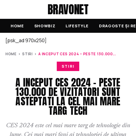
BRAVONET
HOME
SHOWBIZ
LIFESTYLE
DRAGOSTE ȘI RE
[psk_ad 970x250]
HOME
›
STIRI
›
A INCEPUT CES 2024 – PESTE 130.000...
STIRI
A INCEPUT CES 2024 – PESTE
130.000 DE VIZITATORI SUNT
ASTEPTATI LA CEL MAI MARE
TARG TECH
CES 2024 este cel mai mare targ de tehnologie din
lume. Cei mai mari fani ai tehnologiei de ultima