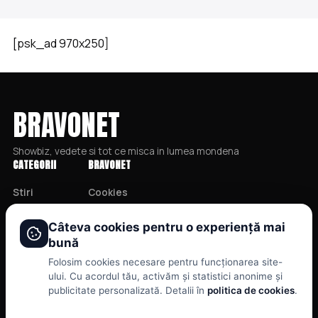
[psk_ad 970x250]
BRAVONET
Showbiz, vedete si tot ce misca in lumea mondena
CATEGORII
BRAVONET
Stiri
Cookies
Showbiz
Publicitate
Câteva cookies pentru o experiență mai
Publicitate
Politica De Confidentialitate
bună
Lifestyle
Home
Folosim cookies necesare pentru funcționarea site-
Health & Beauty
Termeni și Condiții
ului. Cu acordul tău, activăm și statistici anonime și
publicitate personalizată. Detalii în
politica de cookies
.
Casa si Gradina