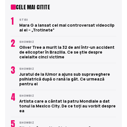
CELE MAI CITITE
1
STIRI
Mara G a lansat cel mai controversat videoclip
al ei – „Trotinete”
2
SHOWBIZ
Oliver Tree a murit la 32 de ani într-un accident
de elicopter în Brazilia. Ce se știe despre
celelalte cinci victime
3
SHOWBIZ
Juratul de la iUmor a ajuns sub supraveghere
psihiatrică după o rană la gât. Ce urmează
pentru el
4
SHOWBIZ
Artista care a cântat la patru Mondiale a dat
tonul la Mexico City. De ce toți au vorbit despre
ea
5
SHOWBIZ