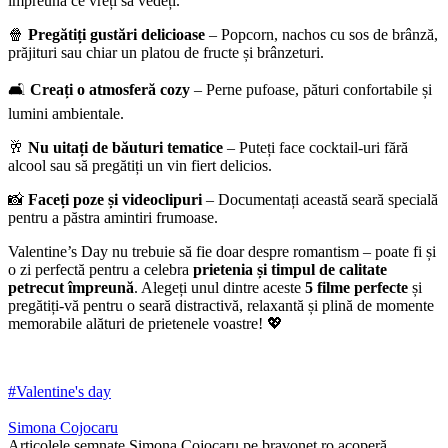
împreună ce vreți să vedeți.
🍿
Pregătiți gustări delicioase
– Popcorn, nachos cu sos de brânză,
prăjituri sau chiar un platou de fructe și brânzeturi.
🛋
Creați o atmosferă cozy
– Perne pufoase, pături confortabile și
lumini ambientale.
🥂
Nu uitați de băuturi tematice
– Puteți face cocktail-uri fără
alcool sau să pregătiți un vin fiert delicios.
📸
Faceți poze și videoclipuri
– Documentați această seară specială
pentru a păstra amintiri frumoase.
Valentine’s Day nu trebuie să fie doar despre romantism – poate fi și
o zi perfectă pentru a celebra
prietenia și timpul de calitate
petrecut împreună
. Alegeți unul dintre aceste
5 filme perfecte
și
pregătiți-vă pentru o seară distractivă, relaxantă și plină de momente
memorabile alături de prietenele voastre! 💖
#Valentine's day
Simona Cojocaru
Articolele semnate Simona Cojocaru pe bravonet.ro acoperă