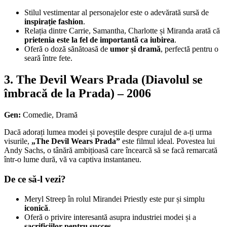
Stilul vestimentar al personajelor este o adevărată sursă de
inspirație fashion
.
Relația dintre Carrie, Samantha, Charlotte și Miranda arată că
prietenia este la fel de importantă ca iubirea
.
Oferă o doză sănătoasă de
umor și dramă
, perfectă pentru o
seară între fete.
3.
The Devil Wears Prada (Diavolul se
îmbracă de la Prada) – 2006
Gen:
Comedie, Dramă
Dacă adorați lumea modei și poveștile despre curajul de a-ți urma
visurile,
„The Devil Wears Prada”
este filmul ideal. Povestea lui
Andy Sachs, o tânără ambițioasă care încearcă să se facă remarcată
într-o lume dură, vă va captiva instantaneu.
De ce să-l vezi?
Meryl Streep în rolul Mirandei Priestly este pur și simplu
iconică
.
Oferă o privire interesantă asupra industriei modei și a
sacrificiilor pentru succes
.