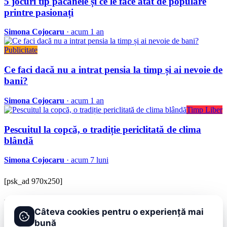
5 jocuri tip păcănele și ce le face atât de populare
printre pasionați
Simona Cojocaru
· acum 1 an
Publicitate
Ce faci dacă nu a intrat pensia la timp și ai nevoie de
bani?
Simona Cojocaru
· acum 1 an
Timp Liber
Pescuitul la copcă, o tradiție periclitată de clima
blândă
Simona Cojocaru
· acum 7 luni
[psk_ad 970x250]
BRAVOnet
Câteva cookies pentru o experiență mai
Showbiz, vedete si tot ce misca in lumea mondena
bună