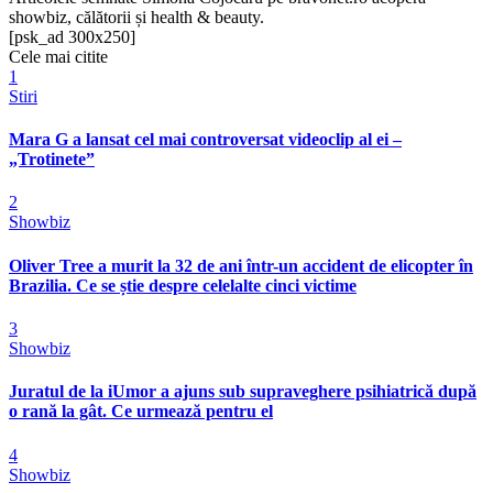
showbiz, călătorii și health & beauty.
[psk_ad 300x250]
Cele mai citite
1
Stiri
Mara G a lansat cel mai controversat videoclip al ei –
„Trotinete”
2
Showbiz
Oliver Tree a murit la 32 de ani într-un accident de elicopter în
Brazilia. Ce se știe despre celelalte cinci victime
3
Showbiz
Juratul de la iUmor a ajuns sub supraveghere psihiatrică după
o rană la gât. Ce urmează pentru el
4
Showbiz