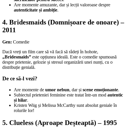
Are momente amuzante, dar și lecții valoroase despre
autenticitate și ambiție
.
4.
Bridesmaids (Domnișoare de onoare) –
2011
Gen:
Comedie
Dacă vreți un film care să vă facă să râdeți în hohote,
„Bridesmaids”
este opțiunea ideală. Este o comedie spumoasă
despre prietenie, gelozie și stresul organizării unei nunți, cu o
distribuție genială.
De ce să-l vezi?
Are momente de
umor nebun
, dar și
scene emoționante
.
Subiectul prieteniei feminine este tratat într-un mod
autentic
și hilar
.
Kristen Wiig și Melissa McCarthy sunt absolut geniale în
rolurile lor!
5.
Clueless (Aproape Deșteaptă) – 1995