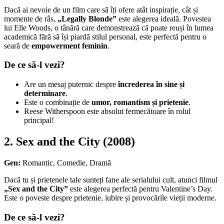
Dacă ai nevoie de un film care să îți ofere atât inspirație, cât și
momente de râs,
„Legally Blonde”
este alegerea ideală. Povestea
lui Elle Woods, o tânără care demonstrează că poate reuși în lumea
academică fără să își piardă stilul personal, este perfectă pentru o
seară de
empowerment feminin
.
De ce să-l vezi?
Are un mesaj puternic despre
încrederea în sine și
determinare
.
Este o combinație de
umor, romantism și prietenie
.
Reese Witherspoon este absolut fermecătoare în rolul
principal!
2.
Sex and the City (2008)
Gen:
Romantic, Comedie, Dramă
Dacă tu și prietenele tale sunteți fane ale serialului cult, atunci filmul
„Sex and the City”
este alegerea perfectă pentru Valentine’s Day.
Este o poveste despre prietenie, iubire și provocările vieții moderne.
De ce să-l vezi?