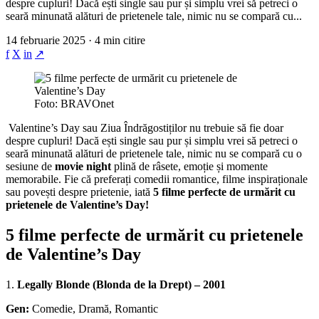
despre cupluri! Dacă ești single sau pur și simplu vrei să petreci o
seară minunată alături de prietenele tale, nimic nu se compară cu...
14 februarie 2025 · 4 min citire
f
X
in
↗
Foto: BRAVOnet
Valentine’s Day sau Ziua Îndrăgostiților nu trebuie să fie doar
despre cupluri! Dacă ești single sau pur și simplu vrei să petreci o
seară minunată alături de prietenele tale, nimic nu se compară cu o
sesiune de
movie night
plină de râsete, emoție și momente
memorabile. Fie că preferați comedii romantice, filme inspiraționale
sau povești despre prietenie, iată
5 filme perfecte de urmărit cu
prietenele de Valentine’s Day!
5 filme perfecte de urmărit cu prietenele
de Valentine’s Day
1.
Legally Blonde (Blonda de la Drept) – 2001
Gen:
Comedie, Dramă, Romantic