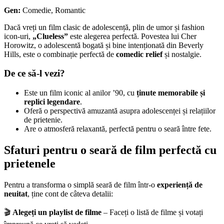
Gen:
Comedie, Romantic
Dacă vreți un film clasic de adolescență, plin de umor și fashion
icon-uri,
„Clueless”
este alegerea perfectă. Povestea lui Cher
Horowitz, o adolescentă bogată și bine intenționată din Beverly
Hills, este o combinație perfectă de
comedic relief
și nostalgie.
De ce să-l vezi?
Este un film iconic al anilor ’90, cu
ținute memorabile și
replici legendare
.
Oferă o perspectivă amuzantă asupra adolescenței și relațiilor
de prietenie.
Are o atmosferă relaxantă, perfectă pentru o seară între fete.
Sfaturi pentru o seară de film perfectă cu
prietenele
Pentru a transforma o simplă seară de film într-o
experiență de
neuitat
, ține cont de câteva detalii:
🎬
Alegeți un playlist de filme
– Faceți o listă de filme și votați