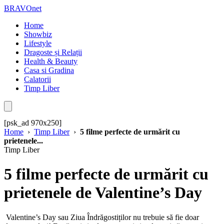
BRAVOnet
Home
Showbiz
Lifestyle
Dragoste și Relații
Health & Beauty
Casa si Gradina
Calatorii
Timp Liber
[psk_ad 970x250]
Home
›
Timp Liber
›
5 filme perfecte de urmărit cu
prietenele...
Timp Liber
5 filme perfecte de urmărit cu
prietenele de Valentine’s Day
Valentine’s Day sau Ziua Îndrăgostiților nu trebuie să fie doar