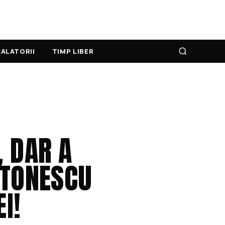
ALATORII
TIMP LIBER
, DAR A
NTONESCU
I!