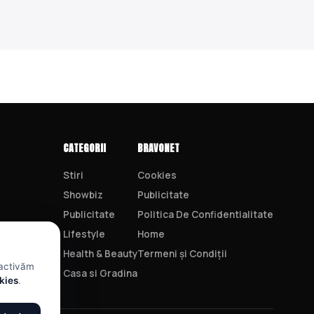
CATEGORII
BRAVONET
Stiri
Cookies
Showbiz
Publicitate
Publicitate
Politica De Confidentialitate
Lifestyle
Home
Health & Beauty
Termeni și Condiții
 activăm
Casa si Gradina
okies
.