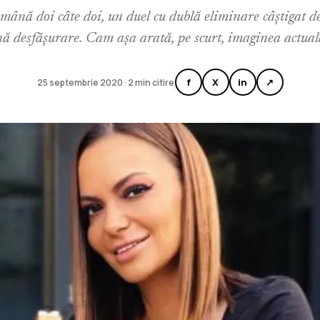
mână doi câte doi, un duel cu dublă eliminare câștigat de
nă desfășurare. Cam așa arată, pe scurt, imaginea actual
f
X
in
↗
25 septembrie 2020 · 2 min citire