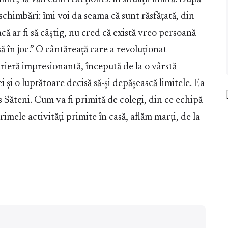
 schimbări: îmi voi da seama că sunt răsfățată, din
 ar fi să câștig, nu cred că există vreo persoană
 în joc.” O cântăreață care a revoluționat
rieră impresionantă, începută de la o vârstă
ei și o luptătoare decisă să-și depășească limitele. Ea
Săteni. Cum va fi primită de colegi, din ce echipă
imele activități primite în casă, aflăm marți, de la