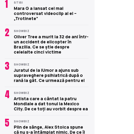
1
STIRI
Mara G a lansat cel mai
controversat videoclip al ei –
„Trotinete”
2
SHOWBIZ
Oliver Tree a murit la 32 de ani într-
un accident de elicopter în
Brazilia. Ce se știe despre
celelalte cinci victime
3
SHOWBIZ
Juratul de la iUmor a ajuns sub
supraveghere psihiatrică după o
rană la gât. Ce urmează pentru el
4
SHOWBIZ
Artista care a cântat la patru
Mondiale a dat tonul la Mexico
City. De ce toți au vorbit despre ea
5
SHOWBIZ
Plin de sânge, Alex Stoica spune
că nu s-a întâmplat nimic. De ce îi