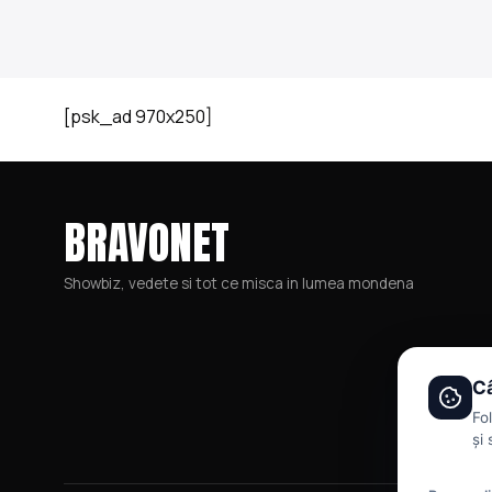
[psk_ad 970x250]
BRAVONET
Showbiz, vedete si tot ce misca in lumea mondena
Câ
Fo
și 