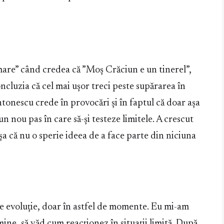
 mare” când credea că ”Moș Crăciun e un tinerel”,
oncluzia că cel mai ușor treci peste supărarea în
tonescu crede în provocări și în faptul că doar așa
un nou pas în care să-și testeze limitele. A crescut
 așa că nu o sperie ideea de a face parte din niciuna
e evoluție, doar în astfel de momente. Eu mi-am
mine, să văd cum reacționez în situații limită. După