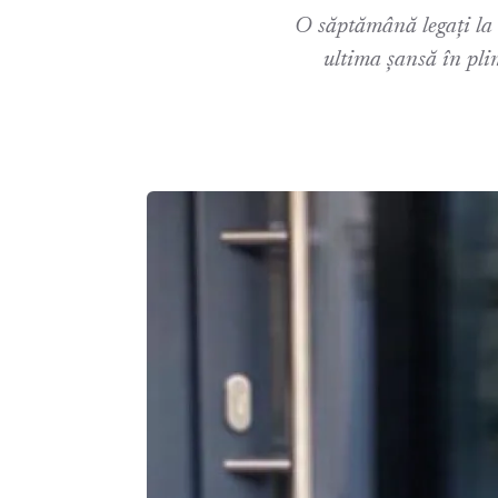
O săptămână legați la 
ultima șansă în pli