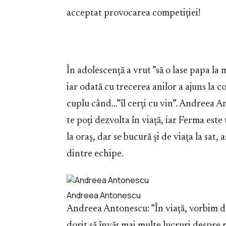
acceptat provocarea competiției!
În adolescență a vrut ”să o lase papa la
iar odată cu trecerea anilor a ajuns la c
cuplu când…”îl cerți cu vin”. Andreea An
te poți dezvolta în viață, iar Ferma este 
la oraș, dar se bucură și de viața la sat,
dintre echipe.
Andreea Antonescu
Andreea Antonescu: ”În viață, vorbim d
dorit să învăț mai multe lucruri despre 