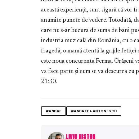
această experiență, sunt sigură că vor fi
anumite puncte de vedere. Totodată, dacă
care nu s-ar bucura de suma de bani pusă
industria muzicală din România, cu o ca
fragedă, o mamă atentă la grijile fetiței 
este noua concurenta Ferma. Orășeni vs 
va face parte și cum se va descurca cu pr
21:30.
#ANDRE
#ANDREEA ANTONESCU
LIVIU NISTOR