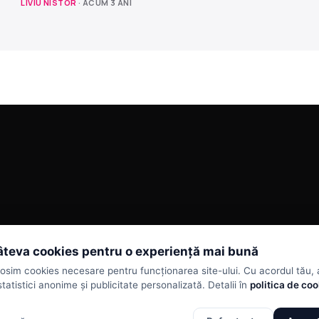
LIVIU NISTOR
· ACUM 3 ANI
teva cookies pentru o experiență mai bună
losim cookies necesare pentru funcționarea site-ului. Cu acordul tău,
statistici anonime și publicitate personalizată. Detalii în
politica de co