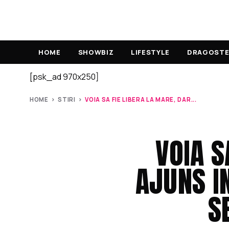
HOME
SHOWBIZ
LIFESTYLE
DRAGOSTE 
[psk_ad 970x250]
HOME
›
STIRI
›
VOIA SA FIE LIBERA LA MARE, DAR...
VOIA S
AJUNS I
S