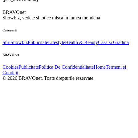
BRAVOnet
Showbiz, vedete si tot ce misca in lumea mondena
Categorii
Stiri
Showbiz
Publicitate
Lifestyle
Health & Beauty
Casa si Gradina
BRAVOnet
Cookies
Publicitate
Politica De Confidentialitate
Home
Termeni și
Condiții
© 2026 BRAVOnet. Toate drepturile rezervate.