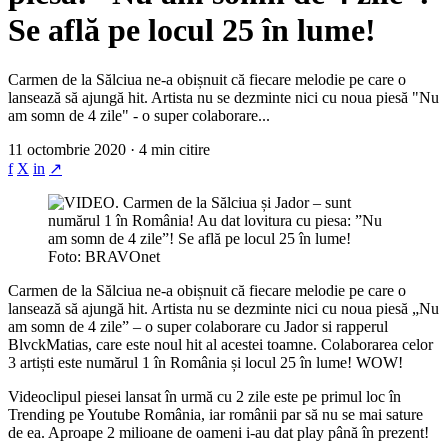
Se află pe locul 25 în lume!
Carmen de la Sălciua ne-a obișnuit că fiecare melodie pe care o
lansează să ajungă hit. Artista nu se dezminte nici cu noua piesă "Nu
am somn de 4 zile" - o super colaborare...
11 octombrie 2020 · 4 min citire
f
X
in
↗
Foto: BRAVOnet
Carmen de la Sălciua ne-a obișnuit că fiecare melodie pe care o
lansează să ajungă hit. Artista nu se dezminte nici cu noua piesă „Nu
am somn de 4 zile” – o super colaborare cu Jador si rapperul
BlvckMatias, care este noul hit al acestei toamne. Colaborarea celor
3 artiști este numărul 1 în România și locul 25 în lume! WOW!
Videoclipul piesei lansat în urmă cu 2 zile este pe primul loc în
Trending pe Youtube România, iar românii par să nu se mai sature
de ea. Aproape 2 milioane de oameni i-au dat play până în prezent!