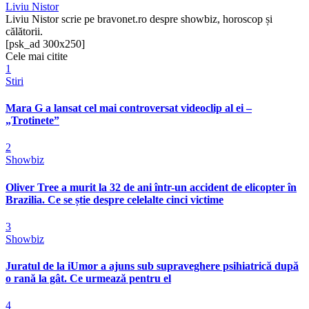
Liviu Nistor
Liviu Nistor scrie pe bravonet.ro despre showbiz, horoscop și
călătorii.
[psk_ad 300x250]
Cele mai citite
1
Stiri
Mara G a lansat cel mai controversat videoclip al ei –
„Trotinete”
2
Showbiz
Oliver Tree a murit la 32 de ani într-un accident de elicopter în
Brazilia. Ce se știe despre celelalte cinci victime
3
Showbiz
Juratul de la iUmor a ajuns sub supraveghere psihiatrică după
o rană la gât. Ce urmează pentru el
4