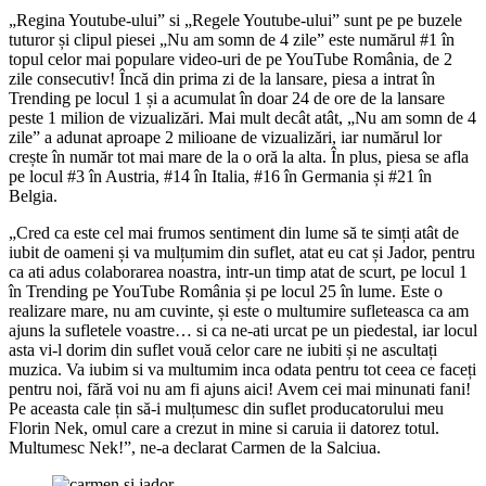
„Regina Youtube-ului” si „Regele Youtube-ului” sunt pe pe buzele
tuturor și clipul piesei „Nu am somn de 4 zile” este numărul #1 în
topul celor mai populare video-uri de pe YouTube România, de 2
zile consecutiv! Încă din prima zi de la lansare, piesa a intrat în
Trending pe locul 1 și a acumulat în doar 24 de ore de la lansare
peste 1 milion de vizualizări. Mai mult decât atât, „Nu am somn de 4
zile” a adunat aproape 2 milioane de vizualizări, iar numărul lor
crește în număr tot mai mare de la o oră la alta. În plus, piesa se afla
pe locul #3 în Austria, #14 în Italia, #16 în Germania și #21 în
Belgia.
„Cred ca este cel mai frumos sentiment din lume să te simți atât de
iubit de oameni și va mulțumim din suflet, atat eu cat și Jador, pentru
ca ati adus colaborarea noastra, intr-un timp atat de scurt, pe locul 1
în Trending pe YouTube România și pe locul 25 în lume. Este o
realizare mare, nu am cuvinte, și este o multumire sufleteasca ca am
ajuns la sufletele voastre… si ca ne-ati urcat pe un piedestal, iar locul
asta vi-l dorim din suflet vouă celor care ne iubiti și ne ascultați
muzica. Va iubim si va multumim inca odata pentru tot ceea ce faceți
pentru noi, fără voi nu am fi ajuns aici! Avem cei mai minunati fani!
Pe aceasta cale țin să-i mulțumesc din suflet producatorului meu
Florin Nek, omul care a crezut in mine si caruia ii datorez totul.
Multumesc Nek!”, ne-a declarat Carmen de la Salciua.