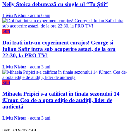
Nelly Stoica debutează cu single-ul “Tu Știi“
Liviu Nistor
· acum 6 ani
Stiri
Doi frati intr-un experiment curajos! George si
Iulian Safir intra sub acoperire astazi, de la ora
22:30, la PRO TV!
Liviu Nistor
· acum 3 ani
Stiri
Mihaela Pripici s-a calificat în finala sezonului 14
iUmor. Cea de-a opta ediție de audiții, lider de
audiență
Liviu Nistor
· acum 3 ani
[psk_ad 970x250]