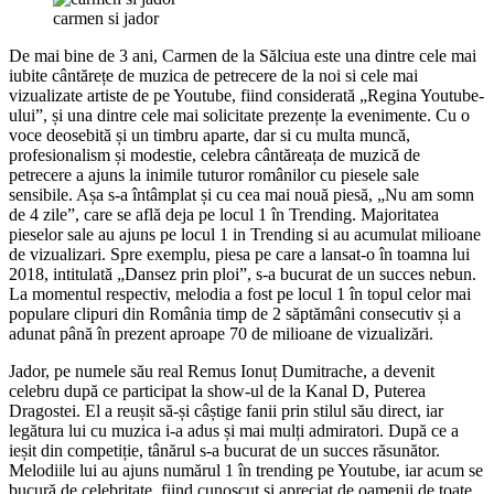
carmen si jador
De mai bine de 3 ani, Carmen de la Sălciua este una dintre cele mai
iubite cântărețe de muzica de petrecere de la noi si cele mai
vizualizate artiste de pe Youtube, fiind considerată „Regina Youtube-
ului”, și una dintre cele mai solicitate prezențe la evenimente. Cu o
voce deosebită și un timbru aparte, dar si cu multa muncă,
profesionalism și modestie, celebra cântăreața de muzică de
petrecere a ajuns la inimile tuturor românilor cu piesele sale
sensibile. Așa s-a întâmplat și cu cea mai nouă piesă, „Nu am somn
de 4 zile”, care se află deja pe locul 1 în Trending. Majoritatea
pieselor sale au ajuns pe locul 1 in Trending si au acumulat milioane
de vizualizari. Spre exemplu, piesa pe care a lansat-o în toamna lui
2018, intitulată „Dansez prin ploi”, s-a bucurat de un succes nebun.
La momentul respectiv, melodia a fost pe locul 1 în topul celor mai
populare clipuri din România timp de 2 săptămâni consecutiv și a
adunat până în prezent aproape 70 de milioane de vizualizări.
Jador, pe numele său real Remus Ionuț Dumitrache, a devenit
celebru după ce participat la show-ul de la Kanal D, Puterea
Dragostei. El a reușit să-și câștige fanii prin stilul său direct, iar
legătura lui cu muzica i-a adus și mai mulți admiratori. După ce a
ieșit din competiție, tânărul s-a bucurat de un succes răsunător.
Melodiile lui au ajuns numărul 1 în trending pe Youtube, iar acum se
bucură de celebritate, fiind cunoscut și apreciat de oamenii de toate