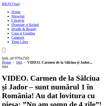
BRAVOnet
Home
Showbiz
Lifestyle
Dragoste și Relații
Health & Beauty
Casa si Gradina
Calatorii
Timp Liber
[psk_ad 970x250]
Home
›
Stiri
›
VIDEO. Carmen de la Sălciua și Jador...
Stiri
VIDEO. Carmen de la Sălciua
și Jador – sunt numărul 1 în
România! Au dat lovitura cu
piesa: ”Nu am somn de 4 zile”!