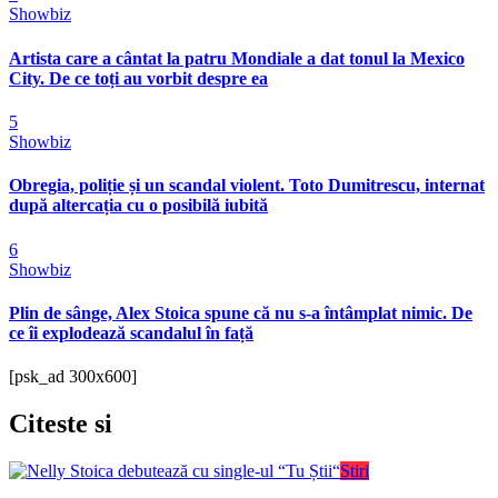
Showbiz
Artista care a cântat la patru Mondiale a dat tonul la Mexico
City. De ce toți au vorbit despre ea
5
Showbiz
Obregia, poliție și un scandal violent. Toto Dumitrescu, internat
după altercația cu o posibilă iubită
6
Showbiz
Plin de sânge, Alex Stoica spune că nu s-a întâmplat nimic. De
ce îi explodează scandalul în față
[psk_ad 300x600]
Citeste
si
Stiri