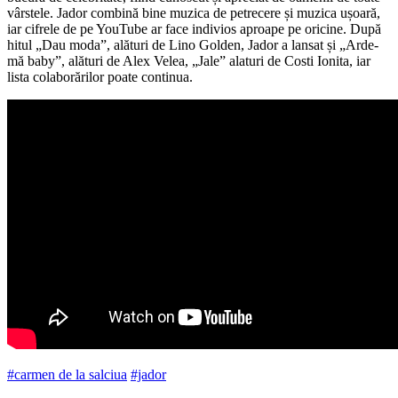
vârstele. Jador combină bine muzica de petrecere și muzica ușoară,
iar cifrele de pe YouTube ar face indivios aproape pe oricine. După
hitul „Dau moda”, alături de Lino Golden, Jador a lansat și „Arde-
mă baby”, alături de Alex Velea, „Jale” alaturi de Costi Ionita, iar
lista colaborărilor poate continua.
#carmen de la salciua
#jador