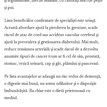
și leguminoase, ulei de măsline, cu cantități mici de pește
și pui.
Lista beneficiilor confirmate de specialiști este uriașă.
Această abordare ajută la pierderea în greutate, scade
riscul de atac de cord sau accident vascular cerebral și
ajută la prevenirea și gestionarea diabetului. Mai mult,
reduce tensiunea arterială și scade riscul de a dezvolta
anumite tipuri de cancer (cum ar fi cel de sân, prostată,
stomac, vezică urinară, cap și gât, plămâni și pancreas).
Pe lista avantajelor se adaugă un risc redus de demență,
o digestie mai bună, un somn odihnitor și o dispoziție
îmbunătățită. Ba chiar este o dietă prietenoasă cu
mediul.