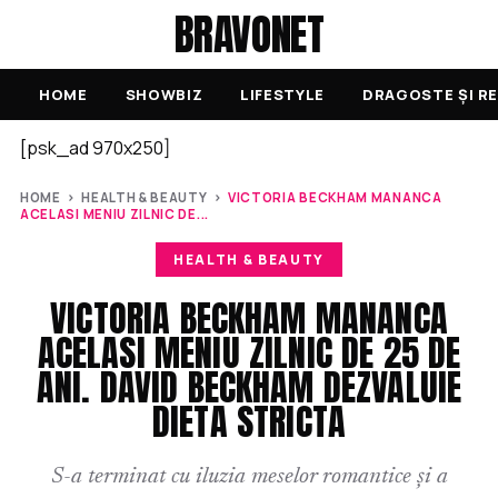
BRAVONET
HOME
SHOWBIZ
LIFESTYLE
DRAGOSTE ȘI RE
[psk_ad 970x250]
HOME
›
HEALTH & BEAUTY
›
VICTORIA BECKHAM MANANCA
ACELASI MENIU ZILNIC DE...
HEALTH & BEAUTY
VICTORIA BECKHAM MANANCA
ACELASI MENIU ZILNIC DE 25 DE
ANI. DAVID BECKHAM DEZVALUIE
DIETA STRICTA
S-a terminat cu iluzia meselor romantice și a