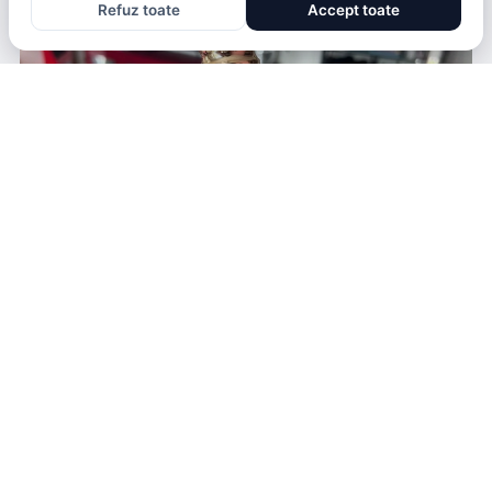
Refuz toate
Accept toate
HEALTH & BEAUTY
PARFUMUL KAYALI VANILLA CANDY ROCK SUGAR 42.
DE CE ATRAGE COMPLIMENTE SI CAT COSTA ACUM
CARMEN MANEA
· ACUM 3 LUNI
[psk_ad 970x250]