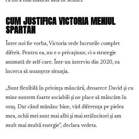
că nu a mai mâncat asta de atunci.”
CUM JUSTIFICA VICTORIA MENIUL
SPARTAN
Între noi fie vorba, Victoria vede lucrurile complet
diferit. Pentru ea, nu e o privațiune, ci o strategie
asumată de self-care. Într-un interviu din 2020, ea
încerca să nuanțeze situația.
„Sunt flexibilă în privința mâncării, deoarece David și cu
mine suntem foarte sociabili și ne place să mâncăm în
oraș. Dar când mănânc bine, văd diferența pe pielea
mea, ochii mei sunt mai albi și mai strălucitori și am
mult mai multă energie”, declara vedeta.