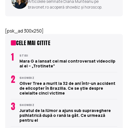
Articolele semnate Diana Munteanu pe
bravonet.ro acoperă showbiz și horoscop.
[psk_ad 300x250]
CELE MAI CITITE
1
STIRI
Mara G a lansat cel mai controversat videoclip
al ei – „Trotinete”
2
SHOWBIZ
Oliver Tree a murit la 32 de ani într-un accident
de elicopter în Brazilia. Ce se știe despre
celelalte cinci victime
3
SHOWBIZ
Juratul de la iUmor a ajuns sub supraveghere
psihiatrică după o rană la gât. Ce urmează
pentru el