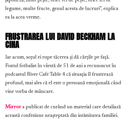
japoneză, mult pește, orice fel de pește, orice fel de
legume, multe fructe, genul acesta de lucruri”, explica
ea la acea vreme.
FRUSTRAREA LUI DAVID BECKHAM LA
CINA
Iar acum, soțul ei rupe tăcerea și dă cărțile pe față.
Fostul fotbalist în vârstă de 51 de ani a recunoscut în
podcastul River Cafe Table 4 că situația îl frustrează
profund, mai ales că el este o persoană emoțională când
vine vorba de mâncare.
Mirror
a publicat de curând un material care detaliază
această confesiune neașteptată din intimitatea familiei.