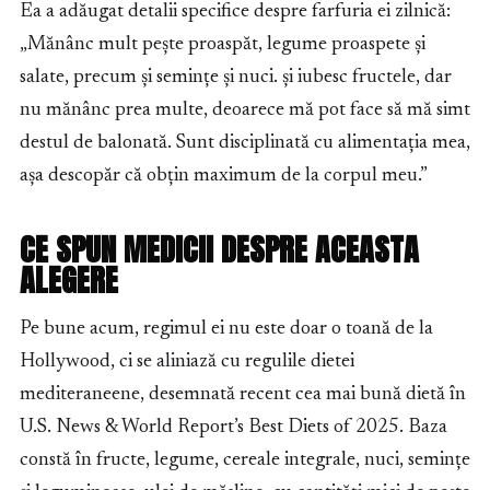
Ea a adăugat detalii specifice despre farfuria ei zilnică:
„Mănânc mult pește proaspăt, legume proaspete și
salate, precum și semințe și nuci. și iubesc fructele, dar
nu mănânc prea multe, deoarece mă pot face să mă simt
destul de balonată. Sunt disciplinată cu alimentația mea,
așa descopăr că obțin maximum de la corpul meu.”
CE SPUN MEDICII DESPRE ACEASTA
ALEGERE
Pe bune acum, regimul ei nu este doar o toană de la
Hollywood, ci se aliniază cu regulile dietei
mediteraneene, desemnată recent cea mai bună dietă în
U.S. News & World Report’s Best Diets of 2025. Baza
constă în fructe, legume, cereale integrale, nuci, semințe