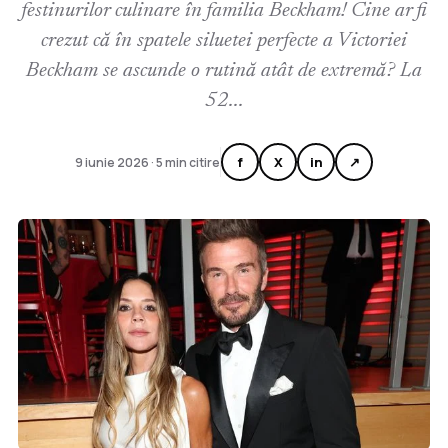
festinurilor culinare în familia Beckham! Cine ar fi
crezut că în spatele siluetei perfecte a Victoriei
Beckham se ascunde o rutină atât de extremă? La
52...
f
X
in
↗
9 iunie 2026 · 5 min citire