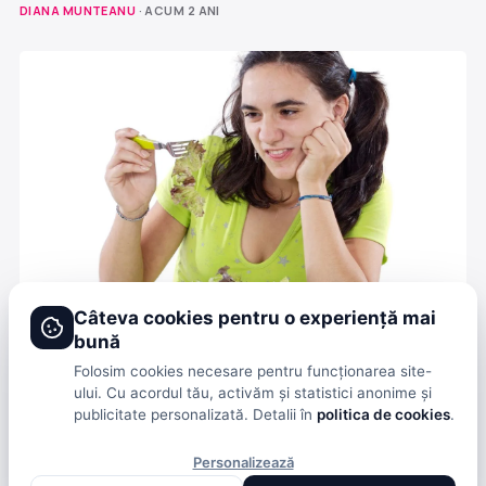
DIANA MUNTEANU
· ACUM 2 ANI
Câteva cookies pentru o experiență mai
HEALTH & BEAUTY
bună
CARE SUNT CELE MAI POTRIVITE ALIMENTE DACĂ VREI
Folosim cookies necesare pentru funcționarea site-
SĂ TE ÎNGRAȘI
ului. Cu acordul tău, activăm și statistici anonime și
publicitate personalizată. Detalii în
politica de cookies
.
CARMEN MANEA
· ACUM 6 ANI
Personalizează