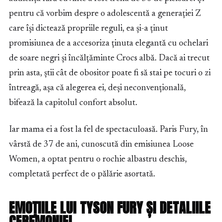
pentru că vorbim despre o adolescentă a generației Z
care își dictează propriile reguli, ea și-a ținut
promisiunea de a accesoriza ținuta elegantă cu ochelari
de soare negri și încălțăminte Crocs albă. Dacă ai trecut
prin asta, știi cât de obositor poate fi să stai pe tocuri o zi
întreagă, așa că alegerea ei, deși neconvențională,
bifează la capitolul confort absolut.
Iar mama ei a fost la fel de spectaculoasă. Paris Fury, în
vârstă de 37 de ani, cunoscută din emisiunea Loose
Women, a optat pentru o rochie albastru deschis,
completată perfect de o pălărie asortată.
EMOȚIILE LUI TYSON FURY ȘI DETALIILE
CEREMONIEI