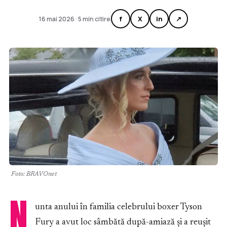
f
X
in
↗
16 mai 2026 · 5 min citire
Foto: BRAVOnet
N
unta anului în familia celebrului boxer Tyson
Fury a avut loc sâmbătă după-amiază și a reușit