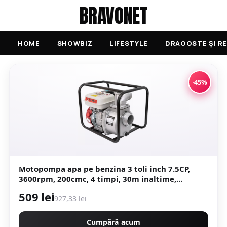
BRAVONET
HOME
SHOWBIZ
LIFESTYLE
DRAGOSTE ȘI RE
-45%
Motopompa apa pe benzina 3 toli inch 7.5CP,
3600rpm, 200cmc, 4 timpi, 30m inaltime,
Campion Deytos CMP1072
509 lei
927,33 lei
Cumpără acum