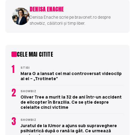
DENISA ENACHE
Denisa Enache scrie pe bravonet.ro despre
showbiz, călătorii și timp liber.
CELE MAI CITITE
1
STIRI
Mara G a lansat cel mai controversat videoclip
al ei – „Trotinete”
2
SHOWBIZ
Oliver Tree a murit la 32 de ani într-un accident
de elicopter în Brazilia. Ce se știe despre
celelalte cinci victime
3
SHOWBIZ
Juratul de la iUmor a ajuns sub supraveghere
psihiatrică după o rană la gât. Ce urmează