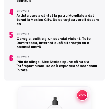
pentru el
4
SHOWBIZ
Artista care a cântat la patru Mondiale a dat
tonul la Mexico City. De ce toți au vorbit despre
ea
5
SHOWBIZ
Obregia, poliție și un scandal violent. Toto
Dumitrescu, internat după altercația cu o
posibilă iubită
6
SHOWBIZ
Plin de sânge, Alex Stoica spune că nu s-a
întâmplat nimic. De ce îi explodează scandalul
în față
-35%