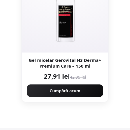
Gel micelar Gerovital H3 Derma+
Premium Care – 150 ml
27,91 lei
42,95 lei
Cumpără acum