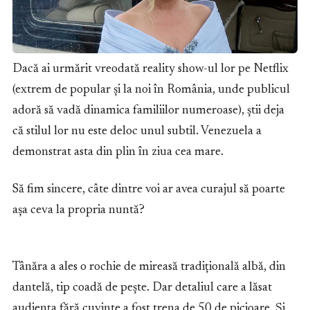
Dacă ai urmărit vreodată reality show-ul lor pe Netflix
(extrem de popular și la noi în România, unde publicul
adoră să vadă dinamica familiilor numeroase), știi deja
că stilul lor nu este deloc unul subtil. Venezuela a
demonstrat asta din plin în ziua cea mare.
Să fim sincere, câte dintre voi ar avea curajul să poarte
așa ceva la propria nuntă?
Tânăra a ales o rochie de mireasă tradițională albă, din
dantelă, tip coadă de pește. Dar detaliul care a lăsat
audiența fără cuvinte a fost trena de 50 de picioare. Și