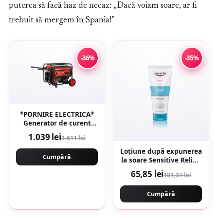
puterea să facă haz de necaz: „Dacă voiam soare, ar fi
trebuit să mergem în Spania!”
-36%
-35%
*PORNIRE ELECTRICA*
Generator de curent
3000w, rezervor 16l, roti
1.039 lei
1.611 lei
de transport, Regulator
Tensiune (AVR), pe
Loțiune după expunerea
Cumpără
benzina 4 timpi
la soare Sensitive Relief,
Campion PROFESSIONAL
200 ml, Eucerin
65,85 lei
101,31 lei
CMP1781
Cumpără