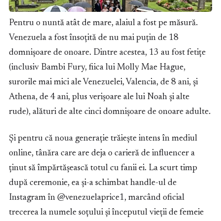
Pentru o nuntă atât de mare, alaiul a fost pe măsură.
Venezuela a fost însoțită de nu mai puțin de 18
domnișoare de onoare. Dintre acestea, 13 au fost fetițe
(inclusiv Bambi Fury, fiica lui Molly Mae Hague,
surorile mai mici ale Venezuelei, Valencia, de 8 ani, și
Athena, de 4 ani, plus verișoare ale lui Noah și alte
rude), alături de alte cinci domnișoare de onoare adulte.
Și pentru că noua generație trăiește intens în mediul
online, tânăra care are deja o carieră de influencer a
ținut să împărtășească totul cu fanii ei. La scurt timp
după ceremonie, ea și-a schimbat handle-ul de
Instagram în @venezuelaprice1, marcând oficial
trecerea la numele soțului și începutul vieții de femeie