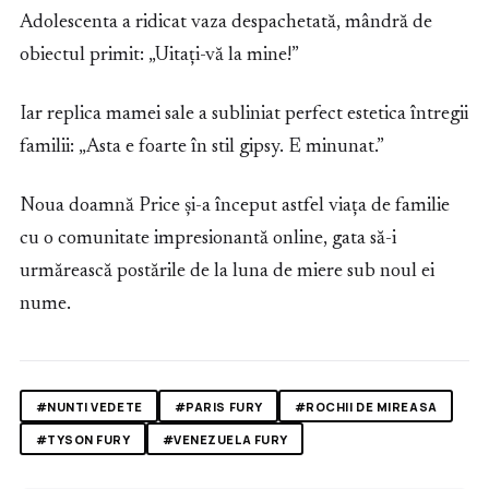
Adolescenta a ridicat vaza despachetată, mândră de
obiectul primit: „Uitați-vă la mine!”
Iar replica mamei sale a subliniat perfect estetica întregii
familii: „Asta e foarte în stil gipsy. E minunat.”
Noua doamnă Price și-a început astfel viața de familie
cu o comunitate impresionantă online, gata să-i
urmărească postările de la luna de miere sub noul ei
nume.
#NUNTI VEDETE
#PARIS FURY
#ROCHII DE MIREASA
#TYSON FURY
#VENEZUELA FURY