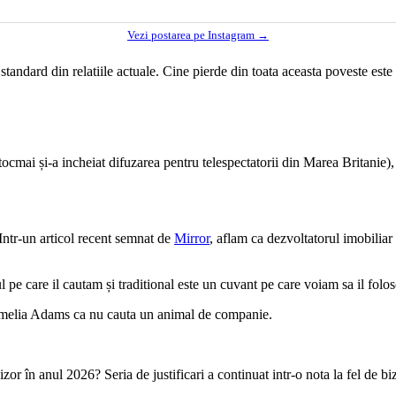
Vezi postarea pe Instagram →
andard din relatiile actuale. Cine pierde din toata aceasta poveste este 
cmai și-a incheiat difuzarea pentru telespectatorii din Marea Britanie),
 Intr-un articol recent semnat de
Mirror
, aflam ca dezvoltatorul imobili
l pe care il cautam și traditional este un cuvant pe care voiam sa il folos
ei Amelia Adams ca nu cauta un animal de companie.
izor în anul 2026? Seria de justificari a continuat intr-o nota la fel de bi