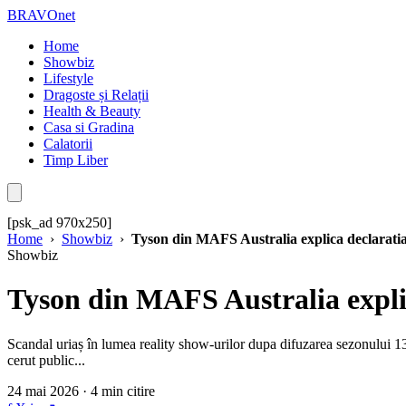
BRAVOnet
Home
Showbiz
Lifestyle
Dragoste și Relații
Health & Beauty
Casa si Gradina
Calatorii
Timp Liber
[psk_ad 970x250]
Home
›
Showbiz
›
Tyson din MAFS Australia explica declaratia 
Showbiz
Tyson din MAFS Australia explica
Scandal uriaș în lumea reality show-urilor dupa difuzarea sezonului 13
cerut public...
24 mai 2026 · 4 min citire