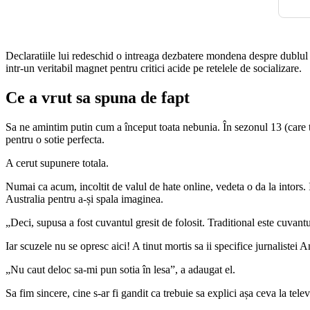
Declaratiile lui redeschid o intreaga dezbatere mondena despre dublul st
intr-un veritabil magnet pentru critici acide pe retelele de socializare.
Ce a vrut sa spuna de fapt
Sa ne amintim putin cum a început toata nebunia. În sezonul 13 (care to
pentru o sotie perfecta.
A cerut supunere totala.
Numai ca acum, incoltit de valul de hate online, vedeta o da la intors.
Australia pentru a-și spala imaginea.
„Deci, supusa a fost cuvantul gresit de folosit. Traditional este cuvantu
Iar scuzele nu se opresc aici! A tinut mortis sa ii specifice jurnalist
„Nu caut deloc sa-mi pun sotia în lesa”, a adaugat el.
Sa fim sincere, cine s-ar fi gandit ca trebuie sa explici așa ceva la telev