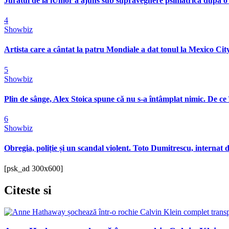
Juratul de la iUmor a ajuns sub supraveghere psihiatrică după o
4
Showbiz
Artista care a cântat la patru Mondiale a dat tonul la Mexico City
5
Showbiz
Plin de sânge, Alex Stoica spune că nu s-a întâmplat nimic. De ce 
6
Showbiz
Obregia, poliție și un scandal violent. Toto Dumitrescu, internat d
[psk_ad 300x600]
Citeste
si