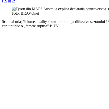
f
X
in
↗
Foto: BRAVOnet
Scandal uriaș în lumea reality show-urilor dupa difuzarea sezonului 13
cerut public o „femeie supusa” la TV.