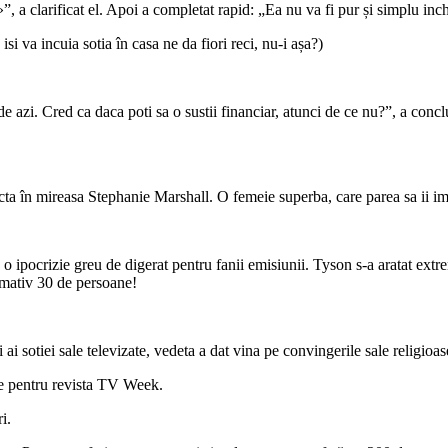
, a clarificat el. Apoi a completat rapid: „Ea nu va fi pur și simplu inch
si va incuia sotia în casa ne da fiori reci, nu-i așa?)
 de azi. Cred ca daca poti sa o sustii financiar, atunci de ce nu?”, a conc
cta în mireasa Stephanie Marshall. O femeie superba, care parea sa ii im
la o ipocrizie greu de digerat pentru fanii emisiunii. Tyson s-a aratat ext
ximativ 30 de persoane!
 ai sotiei sale televizate, vedeta a dat vina pe convingerile sale religioas
are pentru revista TV Week.
i.