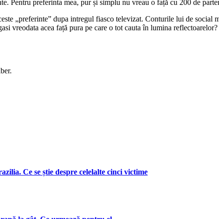
te. Pentru preferinta mea, pur și simplu nu vreau o față cu 200 de parten
ste „preferinte” dupa intregul fiasco televizat. Conturile lui de social 
asi vreodata acea față pura pe care o tot cauta în lumina reflectoarelor?
ber.
zilia. Ce se știe despre celelalte cinci victime