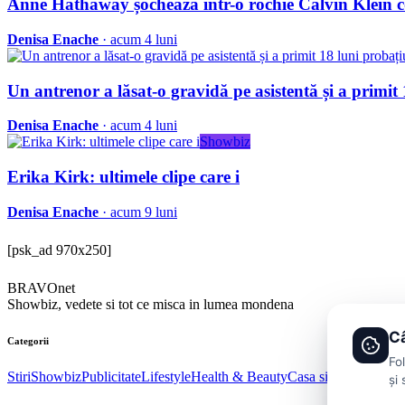
Anne Hathaway șochează într-o rochie Calvin Klein 
Denisa Enache
· acum 4 luni
Un antrenor a lăsat-o gravidă pe asistentă și a primit
Denisa Enache
· acum 4 luni
Showbiz
Erika Kirk: ultimele clipe care i
Denisa Enache
· acum 9 luni
[psk_ad 970x250]
BRAVOnet
Showbiz, vedete si tot ce misca in lumea mondena
Câ
Categorii
Fo
Stiri
Showbiz
Publicitate
Lifestyle
Health & Beauty
Casa si Gradina
și 