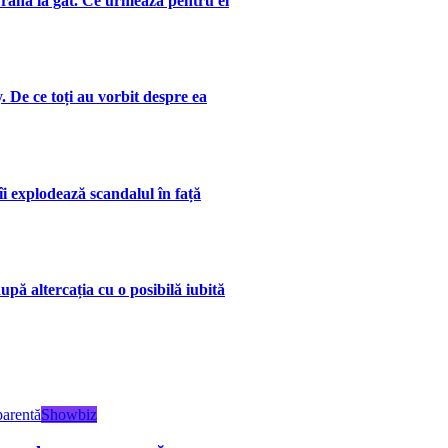
 rană la gât. Ce urmează pentru el
. De ce toți au vorbit despre ea
îi explodează scandalul în față
upă altercația cu o posibilă iubită
Showbiz