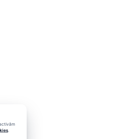
 activăm
okies
.