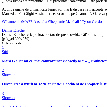
„Toata lumea are preferinte. Tu ai preferinte; cameramanul are preferin
Acum, rămâne de urmarit câte femei vor mai fi dispuse sa ii accepte ace
Married at First Sight Australia ruleaza online pe Channel 4. Oare va g
#Channel 4
#MAFS Australia
#Stephanie Marshall
#Tyson Gordon
Denisa Enache
Denisa Enache scrie pe bravonet.ro despre showbiz, călătorii și timp li
[psk_ad 300x250]
Cele mai citite
1
Stiri
Mara G a lansat cel mai controversat videoclip al ei – „Trotinete”
2
Showbiz
Oliver Tree a murit la 32 de ani într-un accident de elicopter în Bra
3
Showbiz