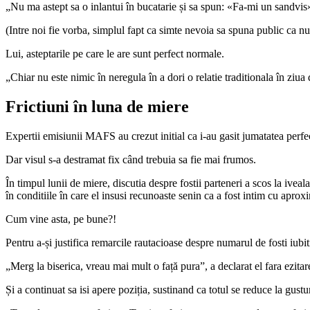
„Nu ma astept sa o inlantui în bucatarie și sa spun: «Fa-mi un sandvis»”
(Intre noi fie vorba, simplul fapt ca simte nevoia sa spuna public ca nu i
Lui, asteptarile pe care le are sunt perfect normale.
„Chiar nu este nimic în neregula în a dori o relatie traditionala în ziua
Frictiuni în luna de miere
Expertii emisiunii MAFS au crezut initial ca i-au gasit jumatatea perfe
Dar visul s-a destramat fix când trebuia sa fie mai frumos.
În timpul lunii de miere, discutia despre fostii parteneri a scos la ivea
în conditiile în care el insusi recunoaste senin ca a fost intim cu apro
Cum vine asta, pe bune?!
Pentru a-și justifica remarcile rautacioase despre numarul de fosti iubiti
„Merg la biserica, vreau mai mult o față pura”, a declarat el fara ezit
Și a continuat sa isi apere poziția, sustinand ca totul se reduce la gustur