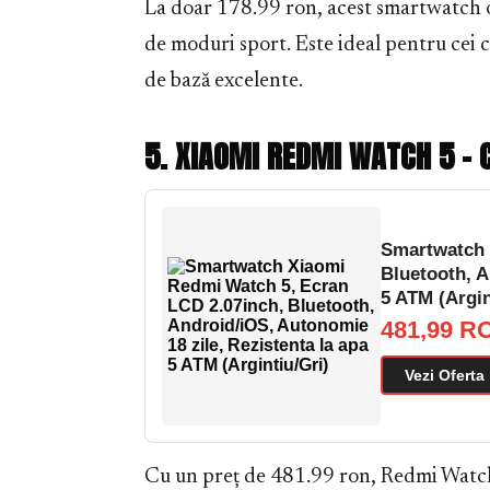
La doar 178.99 ron, acest smartwatch o
de moduri sport. Este ideal pentru cei c
de bază excelente.
5. XIAOMI REDMI WATCH 5 – 
Smartwatch 
Bluetooth, A
5 ATM (Argin
481,99 R
Vezi Oferta
Cu un preț de 481.99 ron, Redmi Watch