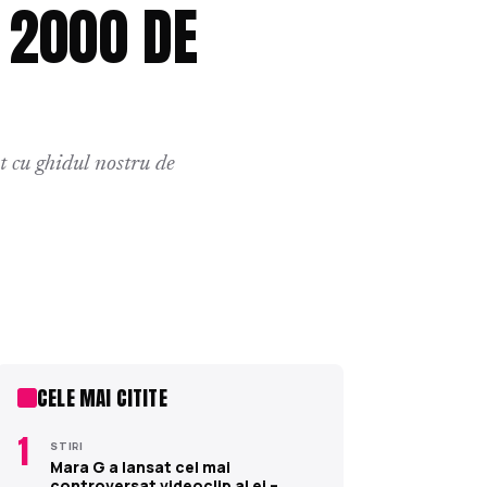
 2000 DE
 cu ghidul nostru de
CELE MAI CITITE
1
STIRI
Mara G a lansat cel mai
controversat videoclip al ei –