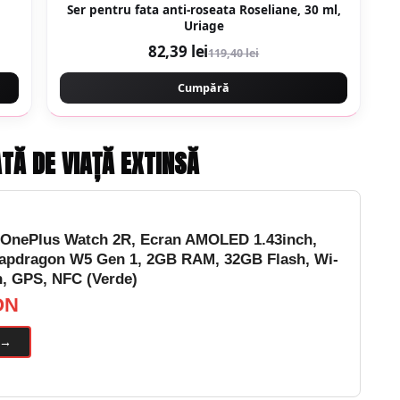
Ser pentru fata anti-roseata Roseliane, 30 ml,
Uriage
82,39 lei
119,40 lei
Cumpără
TĂ DE VIAȚĂ EXTINSĂ
OnePlus Watch 2R, Ecran AMOLED 1.43inch,
apdragon W5 Gen 1, 2GB RAM, 32GB Flash, Wi-
h, GPS, NFC (Verde)
ON
 →