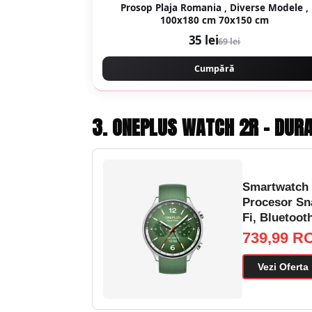
Prosop Plaja Romania , Diverse Modele ,
100x180 cm 70x150 cm
35 lei
69 lei
Cumpără
3. ONEPLUS WATCH 2R – DURA
Smartwatch 
Procesor Sn
Fi, Bluetoot
739,99 R
Vezi Oferta