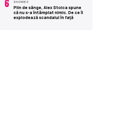
6
SHOWBIZ
Plin de sânge, Alex Stoica spune
că nu s-a întâmplat nimic. De ce îi
explodează scandalul în față