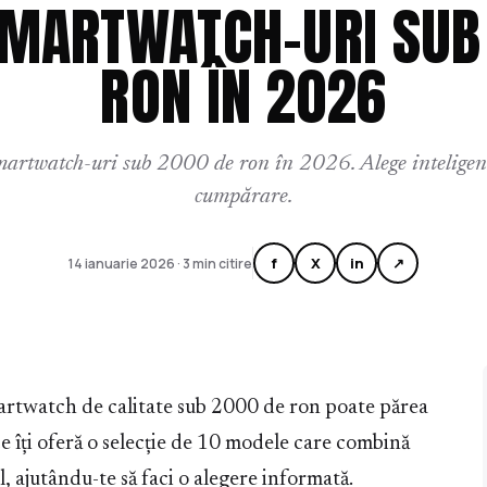
SMARTWATCH-URI SUB
RON ÎN 2026
artwatch-uri sub 2000 de ron în 2026. Alege inteligent
cumpărare.
f
X
in
↗
14 ianuarie 2026 · 3 min citire
artwatch de calitate sub 2000 de ron poate părea
e îți oferă o selecție de 10 modele care combină
l, ajutându-te să faci o alegere informată.