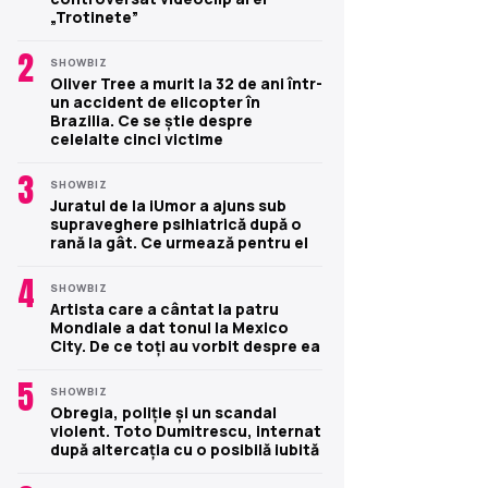
„Trotinete”
2
SHOWBIZ
Oliver Tree a murit la 32 de ani într-
un accident de elicopter în
Brazilia. Ce se știe despre
celelalte cinci victime
3
SHOWBIZ
Juratul de la iUmor a ajuns sub
supraveghere psihiatrică după o
rană la gât. Ce urmează pentru el
4
SHOWBIZ
Artista care a cântat la patru
Mondiale a dat tonul la Mexico
City. De ce toți au vorbit despre ea
5
SHOWBIZ
Obregia, poliție și un scandal
violent. Toto Dumitrescu, internat
după altercația cu o posibilă iubită