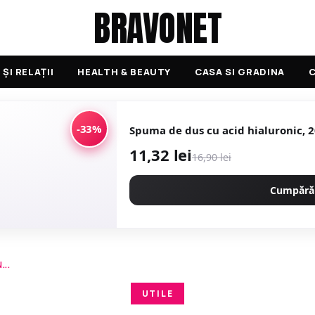
BRAVONET
ȘI RELAȚII
HEALTH & BEAUTY
CASA SI GRADINA
C
-33%
Spuma de dus cu acid hialuronic, 2
11,32 lei
16,90 lei
Cumpără
...
UTILE