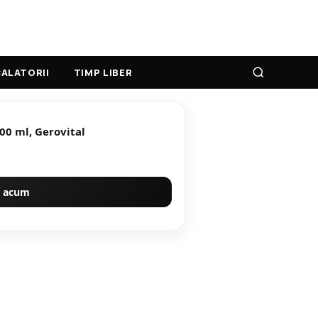
ALATORII
TIMP LIBER
00 ml, Gerovital
 acum