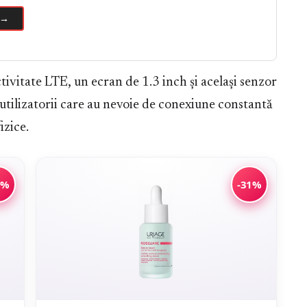
 →
ivitate LTE, un ecran de 1.3 inch și același senzor
utilizatorii care au nevoie de conexiune constantă
izice.
9%
-31%