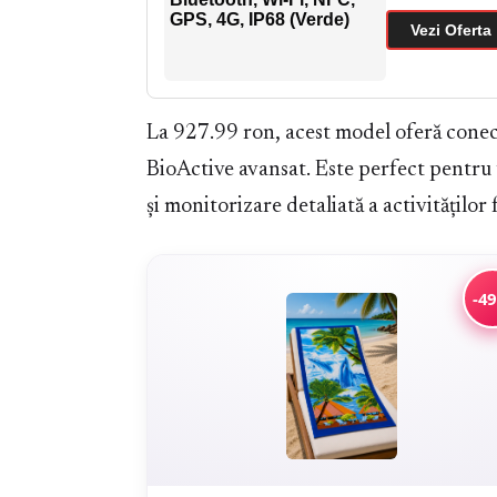
Vezi Oferta
La 927.99 ron, acest model oferă conect
BioActive avansat. Este perfect pentru 
și monitorizare detaliată a activităților f
-4