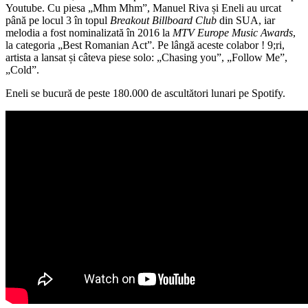
Youtube. Cu piesa „Mhm Mhm”, Manuel Riva și Eneli au urcat
până pe locul 3 în topul
Breakout Billboard Club
din SUA, iar
melodia a fost nominalizată în 2016 la
MTV Europe Music Awards
,
la categoria „Best Romanian Act”. Pe lângă aceste colabor ! 9;ri,
artista a lansat și câteva piese solo: „Chasing you”, „Follow Me”,
„Cold”.
Eneli se bucură de peste 180.000 de ascultători lunari pe Spotify.