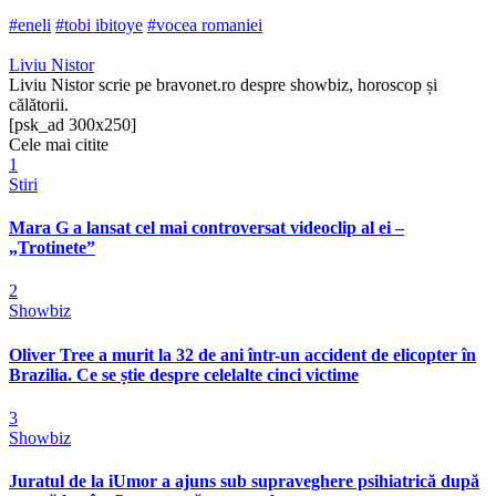
#eneli
#tobi ibitoye
#vocea romaniei
Liviu Nistor
Liviu Nistor scrie pe bravonet.ro despre showbiz, horoscop și
călătorii.
[psk_ad 300x250]
Cele mai citite
1
Stiri
Mara G a lansat cel mai controversat videoclip al ei –
„Trotinete”
2
Showbiz
Oliver Tree a murit la 32 de ani într-un accident de elicopter în
Brazilia. Ce se știe despre celelalte cinci victime
3
Showbiz
Juratul de la iUmor a ajuns sub supraveghere psihiatrică după