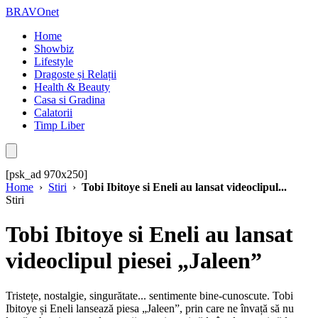
BRAVOnet
Home
Showbiz
Lifestyle
Dragoste și Relații
Health & Beauty
Casa si Gradina
Calatorii
Timp Liber
[psk_ad 970x250]
Home
›
Stiri
›
Tobi Ibitoye si Eneli au lansat videoclipul...
Stiri
Tobi Ibitoye si Eneli au lansat
videoclipul piesei „Jaleen”
Tristețe, nostalgie, singurătate... sentimente bine-cunoscute. Tobi
Ibitoye și Eneli lansează piesa „Jaleen”, prin care ne învață să nu