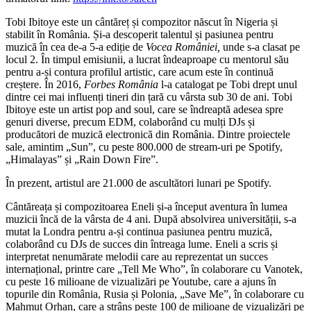
Tobi Ibitoye este un cântăreț și compozitor născut în Nigeria și
stabilit în România. Și-a descoperit talentul și pasiunea pentru
muzică în cea de-a 5-a ediție de
Vocea României,
unde s-a clasat pe
locul 2. În timpul emisiunii, a lucrat îndeaproape cu mentorul său
pentru a-și contura profilul artistic, care acum este în continuă
creștere. În 2016,
Forbes România
l-a catalogat pe Tobi drept unul
dintre cei mai influenți tineri din țară cu vârsta sub 30 de ani. Tobi
Ibitoye este un artist pop and soul, care se îndreaptă adesea spre
genuri diverse, precum EDM, colaborând cu mulți DJs și
producători de muzică electronică din România. Dintre proiectele
sale, amintim „Sun”, cu peste 800.000 de stream-uri pe Spotify,
„Himalayas” și „Rain Down Fire”.
În prezent, artistul are 21.000 de ascultători lunari pe Spotify.
Cântăreața și compozitoarea Eneli și-a început aventura în lumea
muzicii încă de la vârsta de 4 ani. După absolvirea universității, s-a
mutat la Londra pentru a-și continua pasiunea pentru muzică,
colaborând cu DJs de succes din întreaga lume. Eneli a scris și
interpretat nenumărate melodii care au reprezentat un succes
internațional, printre care „Tell Me Who”, în colaborare cu Vanotek,
cu peste 16 milioane de vizualizări pe Youtube, care a ajuns în
topurile din România, Rusia și Polonia, „Save Me”, în colaborare cu
Mahmut Orhan, care a strâns peste 100 de milioane de vizualizări pe