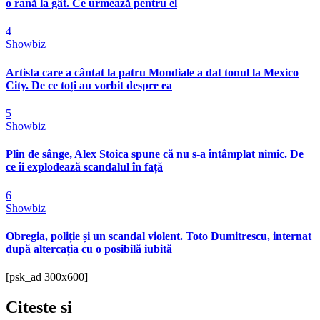
o rană la gât. Ce urmează pentru el
4
Showbiz
Artista care a cântat la patru Mondiale a dat tonul la Mexico
City. De ce toți au vorbit despre ea
5
Showbiz
Plin de sânge, Alex Stoica spune că nu s-a întâmplat nimic. De
ce îi explodează scandalul în față
6
Showbiz
Obregia, poliție și un scandal violent. Toto Dumitrescu, internat
după altercația cu o posibilă iubită
[psk_ad 300x600]
Citeste
si