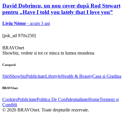
David Dobrincu, un nou cover după Rod Stewart
pentru „Have I told you lately that I love you”
Liviu Nistor
· acum 3 ani
[psk_ad 970x250]
BRAVOnet
Showbiz, vedete si tot ce misca in lumea mondena
Categorii
Stiri
Showbiz
Publicitate
Lifestyle
Health & Beauty
Casa si Gradina
BRAVOnet
Cookies
Publicitate
Politica De Confidentialitate
Home
Termeni și
Condiții
© 2026 BRAVOnet. Toate drepturile rezervate.