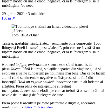
luptăm haotic cu unele emoții negative, ci să le înțelegem și să le
îmbrățișăm. No need...
29 aprilie 2021 · 3 min citire
f
X
in
↗
Foto: BRAVOnet
Tristețe, nostalgie, singurătate… sentimente bine-cunoscute. Tobi
Ibitoye și Eneli lansează piesa „Jaleen”, prin care ne învață să nu
luptăm haotic cu unele emoții negative, ci să le înțelegem și să le
îmbrățișăm.
No need to fight, embrace the silence
este sfatul transmis de
piesa
Jaleen.
Până la urmă, situațiile negative din viață ne ajută să
evoluăm și să ne cunoaștem pe noi înșine mai bine. Dar ce ne facem
atunci când sentimentele negative ne înăspresc și ne fură din
inocență?
Hold on to your childish innocence
este un alt îndemn al
artiștilor. Piesă plină de înțelepciune și feeling
încurajator,
Jaleen
este melodia pe care ar trebui să o asculți când ai
nevoie de un sfat și de înțelegere de sine.
Piesa poate fi ascultată pe toate platformele digitale, accesând
următorul link:
https://lnk.to/Jaleen