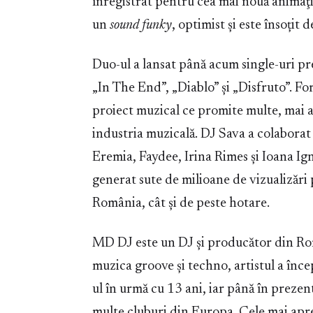
înregistrat pentru cea mai nouă animaţie
un
sound funky
, optimist și este însoțit
Duo-ul a lansat până acum single-uri p
„In The End”, „Diablo” și „Disfruto”. F
proiect muzical ce promite multe, mai al
industria muzicală. DJ Sava a colaborat
Eremia, Faydee, Irina Rimes și Ioana Igna
generat sute de milioane de vizualizări 
România, cât și de peste hotare.
MD DJ este un DJ și producător din Rom
muzica groove și techno, artistul a înc
ul în urmă cu 13 ani, iar până în prezent
multe cluburi din Europa. Cele mai apre