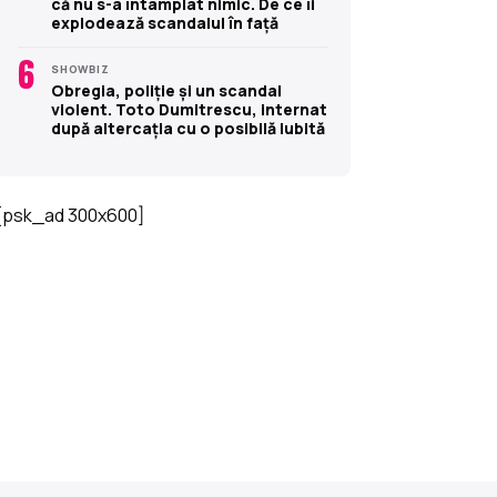
că nu s-a întâmplat nimic. De ce îi
explodează scandalul în față
6
SHOWBIZ
Obregia, poliție și un scandal
violent. Toto Dumitrescu, internat
după altercația cu o posibilă iubită
[psk_ad 300x600]