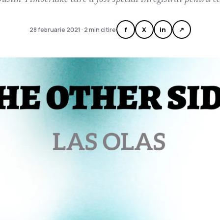
f
X
in
↗
28 februarie 2021 · 2 min citire