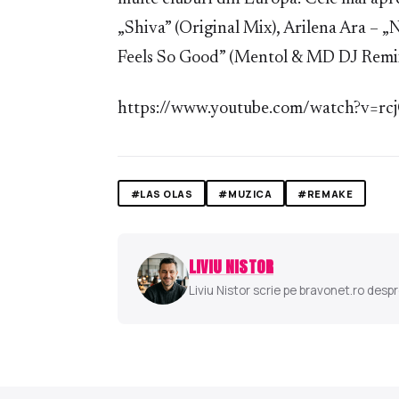
„Shiva” (Original Mix), Arilena Ara – „
Feels So Good” (Mentol & MD DJ Remix) 
https://www.youtube.com/watch?v=rc
#LAS OLAS
#MUZICA
#REMAKE
LIVIU NISTOR
Liviu Nistor scrie pe bravonet.ro despr