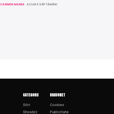
CARMEN MANEA
· ACUM 3 SĂPTĂMÂNI
CATEGORII
BRAVONET
Stiri
Cookies
Showbiz
Publicitate