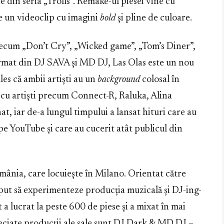
 din seria „Trolls”. Remake-ul piesei vine cu
 de un videoclip cu imagini
bold
și pline de culoare.
recum „Don’t Cry”, „Wicked game”, „Tom’s Diner”,
ormat din DJ SAVA și MD DJ, Las Olas este un nou
es că ambii artiști au un
background
colosal în
 cu artiști precum Connect-R, Raluka, Alina
t, iar de-a lungul timpului a lansat hituri care au
pe YouTube și care au cucerit atât publicul din
ânia, care locuiește în Milano. Orientat către
eput să experimenteze producția muzicală și DJ-ing-
 a lucrat la peste 600 de piese și a mixat în mai
ciate producții ale sale sunt DJ Dark & ​​MD DJ –