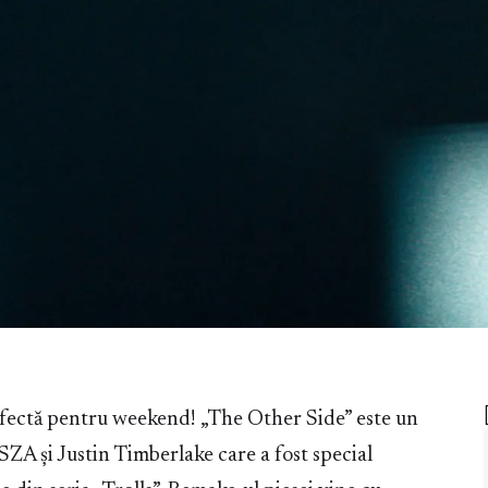
erfectă pentru weekend! „The Other Side” este un
SZA și Justin Timberlake care a fost special