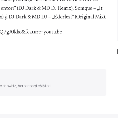
Nentori” (DJ Dark & ​​MD DJ Remix), Sonique – „It
și DJ Dark & ​​MD DJ – „Ederlezi” (Original Mix).
jQ7gJ0kko&feature=youtu.be
e showbiz, horoscop și călătorii.