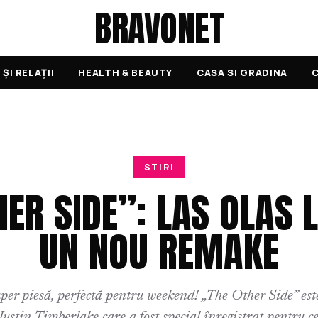
BRAVONET
ȘI RELAȚII
HEALTH & BEAUTY
CASA SI GRADINA
C
STIRI
HER SIDE”: LAS OLAS 
UN NOU REMAKE
per piesă, perfectă pentru weekend! „The Other Side” es
Justin Timberlake care a fost special înregistrat pentru 