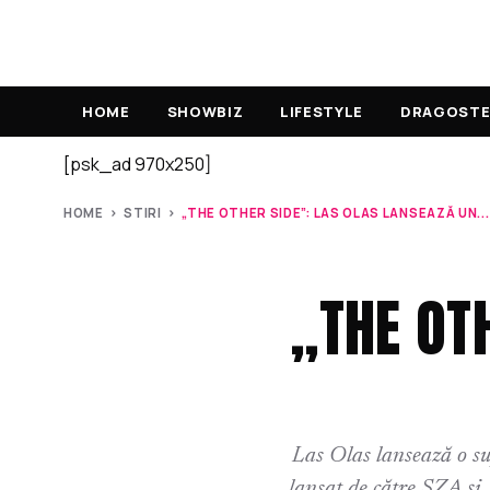
HOME
SHOWBIZ
LIFESTYLE
DRAGOSTE 
[psk_ad 970x250]
HOME
›
STIRI
›
„THE OTHER SIDE”: LAS OLAS LANSEAZĂ UN...
„THE OT
Las Olas lansează o su
lansat de către SZA și 