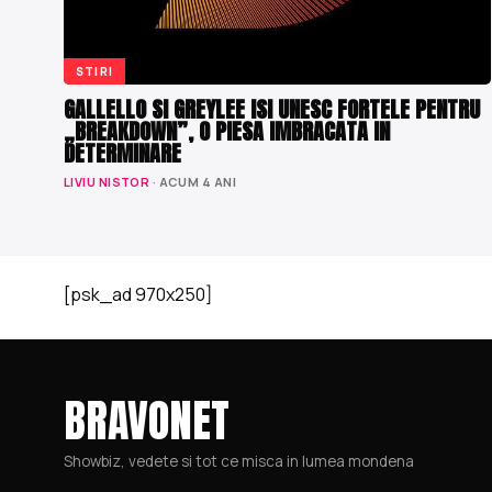
STIRI
GALLELLO SI GREYLEE ISI UNESC FORTELE PENTRU
„BREAKDOWN”, O PIESA IMBRACATA IN
DETERMINARE
LIVIU NISTOR
· ACUM 4 ANI
[psk_ad 970x250]
BRAVONET
Showbiz, vedete si tot ce misca in lumea mondena