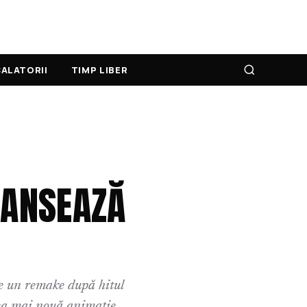
ALATORII
TIMP LIBER
LANSEAZĂ
te un remake după hitul
cea mai nouă animaţie...