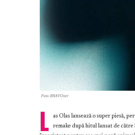
Foto: BRAVOnet
L
as Olas lansează o super piesă, p
remake după hitul lansat de către 