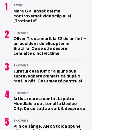
1
STIRI
Mara G a lansat cel mai
controversat videoclip al ei –
„Trotinete”
2
SHOWBIZ
Oliver Tree a murit la 32 de ani într-
un accident de elicopter în
Brazilia. Ce se știe despre
celelalte cinci victime
3
SHOWBIZ
Juratul de la iUmor a ajuns sub
supraveghere psihiatrică după o
rană la gât. Ce urmează pentru el
4
SHOWBIZ
Artista care a cântat la patru
Mondiale a dat tonul la Mexico
City. De ce toți au vorbit despre ea
5
SHOWBIZ
Plin de sânge, Alex Stoica spune