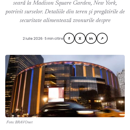
seară la Madison Square Garden, New York,
potrivit surselor. Detaliile din teren și pregătirile de
securitate alimentează zvonurile despre
f
X
in
↗
2 iulie 2026 · 5 min citire
Foto: BRAVOnet