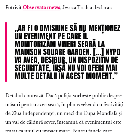
Potrivit
Observatornews
, Jessica Tisch a declarat:
„AR FI O OMISIUNE SĂ NU MENȚIONEZ
UN EVENIMENT PE CARE ÎL
MONITORIZĂM VINERI SEARĂ LA
MADISON SQUARE GARDEN. […] NYPD
VA AVEA, DESIGUR, UN DISPOZITIV DE
SECURITATE, ÎNSĂ NU VOI OFERI MAI
MULTE DETALII ÎN ACEST MOMENT.”
Detaliul contează. Dacă poliția vorbește public despre
măsuri pentru acea seară, în plin weekend cu festivități
de Ziua Independenței, un meci din Cupa Mondială și
un val de căldură sever, înseamnă că evenimentul este
tratat ca unul cu impact mare. Pentru fanele care