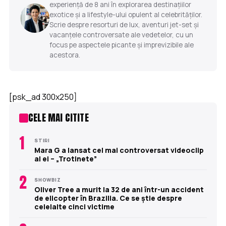
experiență de 8 ani în explorarea destinațiilor
exotice și a lifestyle-ului opulent al celebrităților.
Scrie despre resorturi de lux, aventuri jet-set și
vacanțele controversate ale vedetelor, cu un
focus pe aspectele picante și imprevizibile ale
acestora.
[psk_ad 300x250]
CELE MAI CITITE
1
STIRI
Mara G a lansat cel mai controversat videoclip
al ei – „Trotinete”
2
SHOWBIZ
Oliver Tree a murit la 32 de ani într-un accident
de elicopter în Brazilia. Ce se știe despre
celelalte cinci victime