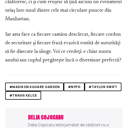
căsătoresc, ci și cum reușesc să țină ascuns un eveniment
uriaș într-unul dintre cele mai circulate puncte din
Manhattan.
Iar asta face ca fiecare camion descărcat, fiecare cordon
de securitate și fiecare frază evazivă rostită de autorități
să fie disecate la sânge. Voi ce credeți: e chiar nunta
anului sau cuplul pregătește încă o diversiune perfectă?
#MADISON SQUARE GARDEN
#NYPD
#TAYLOR SWIFT
#TRAVIS KELCE
DELIA COJOCARU
Delia Cojocaru este jurnalist de călătorii cu o