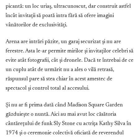
picantă: un loc uriaș, ultracunoscut, dar construit astfel
încât invitații să poată intra fără să ofere imagini
vânătorilor de exclusivități.
Arena are intrări păzite, un garaj securizat și nu are
ferestre. Asta le-ar permite mirilor și invitaților celebri să
evite atât fotografii, cât și dronele. Dacă te întrebai de ce
un cuplu atât de urmărit nu a ales o vilă retrasă,
răspunsul pare să stea chiar în acest amestec de
spectacol și control total al accesului.
Și nu ar fi prima dată când Madison Square Garden
găzduiește o nuntă. Aici au mai avut loc căsătoria
cântărețului de funk Sly Stone cu actrița Kathy Silva în
1974 și o ceremonie colectivă oficiată de reverendul