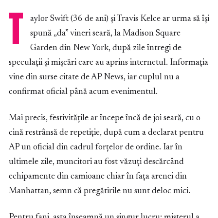
T
aylor Swift (36 de ani) și Travis Kelce ar urma să își
spună „da” vineri seară, la Madison Square
Garden din New York, după zile întregi de
speculații și mișcări care au aprins internetul. Informația
vine din surse citate de AP News, iar cuplul nu a
confirmat oficial până acum evenimentul.
Mai precis, festivitățile ar începe încă de joi seară, cu o
cină restrânsă de repetiție, după cum a declarat pentru
AP un oficial din cadrul forțelor de ordine. Iar în
ultimele zile, muncitori au fost văzuți descărcând
echipamente din camioane chiar în fața arenei din
Manhattan, semn că pregătirile nu sunt deloc mici.
Pentru fani, asta înseamnă un singur lucru: misterul a