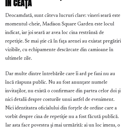
ÎN CEAȚĂ
Deocamdată, sunt câteva lucruri clare: vineri seară este
momentul-cheie, Madison Square Garden este locul
indicat, iar joi seară ar avea loc cina restrânsă de
repetiție. Se mai știe că în fața arenei au existat pregătiri
vizibile, cu echipamente descărcate din camioane în
ultimele zile.
Dar multe dintre întrebările care îi ard pe fani nu au
încă răspuns public. Nu au fost anunțate numele
invitaților, nu există o confirmare din partea celor doi și
nici detalii despre costurile unui astfel de eveniment.
Nici identitatea oficialului din forțele de ordine care a
vorbit despre cina de repetiție nu a fost făcută publică.
Iar asta face povestea și mai urmărită: ai un loc imens, o