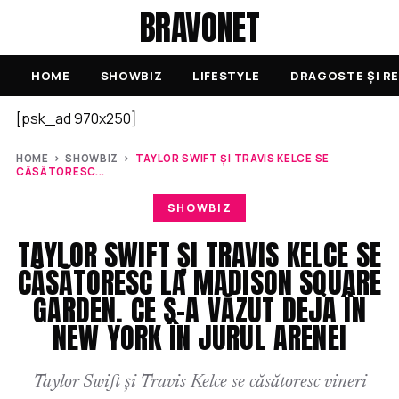
BRAVONET
HOME
SHOWBIZ
LIFESTYLE
DRAGOSTE ȘI RE
[psk_ad 970x250]
HOME
›
SHOWBIZ
›
TAYLOR SWIFT ȘI TRAVIS KELCE SE
CĂSĂTORESC...
SHOWBIZ
TAYLOR SWIFT ȘI TRAVIS KELCE SE
CĂSĂTORESC LA MADISON SQUARE
GARDEN. CE S-A VĂZUT DEJA ÎN
NEW YORK ÎN JURUL ARENEI
Taylor Swift și Travis Kelce se căsătoresc vineri