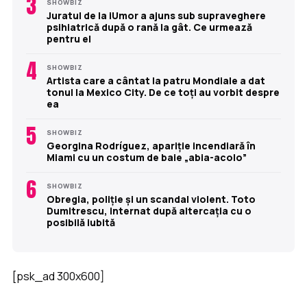
3
SHOWBIZ
Juratul de la iUmor a ajuns sub supraveghere
psihiatrică după o rană la gât. Ce urmează
pentru el
4
SHOWBIZ
Artista care a cântat la patru Mondiale a dat
tonul la Mexico City. De ce toți au vorbit despre
ea
5
SHOWBIZ
Georgina Rodríguez, apariție incendiară în
Miami cu un costum de baie „abia-acolo”
6
SHOWBIZ
Obregia, poliție și un scandal violent. Toto
Dumitrescu, internat după altercația cu o
posibilă iubită
[psk_ad 300x600]