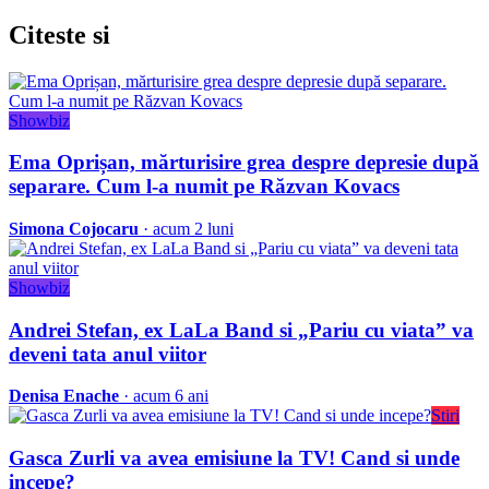
Citeste
si
Showbiz
Ema Oprișan, mărturisire grea despre depresie după
separare. Cum l-a numit pe Răzvan Kovacs
Simona Cojocaru
· acum 2 luni
Showbiz
Andrei Stefan, ex LaLa Band si „Pariu cu viata” va
deveni tata anul viitor
Denisa Enache
· acum 6 ani
Stiri
Gasca Zurli va avea emisiune la TV! Cand si unde
incepe?