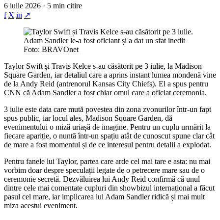
6 iulie 2026 · 5 min citire
f
X
in
↗
Foto: BRAVOnet
Taylor Swift și Travis Kelce s-au căsătorit pe 3 iulie, la Madison
Square Garden, iar detaliul care a aprins instant lumea mondenă vine
de la Andy Reid (antrenorul Kansas City Chiefs). El a spus pentru
CNN că Adam Sandler a fost chiar omul care a oficiat ceremonia.
3 iulie este data care mută povestea din zona zvonurilor într-un fapt
spus public, iar locul ales, Madison Square Garden, dă
evenimentului o miză uriașă de imagine. Pentru un cuplu urmărit la
fiecare apariție, o nuntă într-un spațiu atât de cunoscut spune clar cât
de mare a fost momentul și de ce interesul pentru detalii a explodat.
Pentru fanele lui Taylor, partea care arde cel mai tare e asta: nu mai
vorbim doar despre speculații legate de o petrecere mare sau de o
ceremonie secretă. Dezvăluirea lui Andy Reid confirmă că unul
dintre cele mai comentate cupluri din showbizul internațional a făcut
pasul cel mare, iar implicarea lui Adam Sandler ridică și mai mult
miza acestui eveniment.