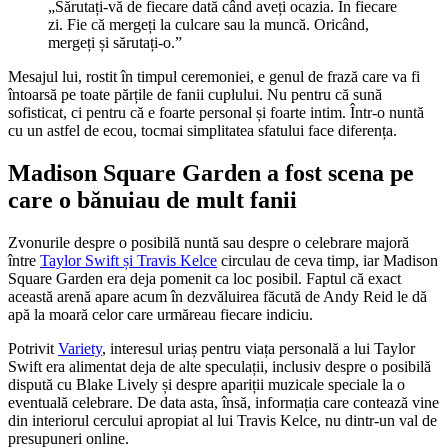
„Sărutați-vă de fiecare dată când aveți ocazia. În fiecare
zi. Fie că mergeți la culcare sau la muncă. Oricând,
mergeți și sărutați-o.”
Mesajul lui, rostit în timpul ceremoniei, e genul de frază care va fi
întoarsă pe toate părțile de fanii cuplului. Nu pentru că sună
sofisticat, ci pentru că e foarte personal și foarte intim. Într-o nuntă
cu un astfel de ecou, tocmai simplitatea sfatului face diferența.
Madison Square Garden a fost scena pe
care o bănuiau de mult fanii
Zvonurile despre o posibilă nuntă sau despre o celebrare majoră
între
Taylor Swift și Travis Kelce
circulau de ceva timp, iar Madison
Square Garden era deja pomenit ca loc posibil. Faptul că exact
această arenă apare acum în dezvăluirea făcută de Andy Reid le dă
apă la moară celor care urmăreau fiecare indiciu.
Potrivit
Variety
, interesul uriaș pentru viața personală a lui Taylor
Swift era alimentat deja de alte speculații, inclusiv despre o posibilă
dispută cu Blake Lively și despre apariții muzicale speciale la o
eventuală celebrare. De data asta, însă, informația care contează vine
din interiorul cercului apropiat al lui Travis Kelce, nu dintr-un val de
presupuneri online.