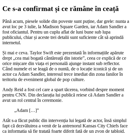
Ce s-a confirmat și ce rămâne în ceață
Până acum, piesele solide din poveste sunt puține, dar grele: nunta a
avut loc pe 3 iulie, la Madison Square Garden, iar Adam Sandler a
fost oficiantul. Pentru un cuplu aflat de luni bune sub lupa
publicului, chiar și aceste trei detalii sunt suficiente cât să aprindă
internetul.
Și mai e ceva. Taylor Swift este prezentată în informațiile apărute
drept „cea mai bogată cântăreață din istorie”, ceea ce explică de ce
orice mișcare din viața ei personală ajunge instant sub reflector.
Când numele ei se leagă de o nuntă, de o locație iconică și de un
actor ca Adam Sandler, interesul trece imediat din zona fanilor în
teritoriu de eveniment global de pop culture.
Andy Reid a fost cel care a spart tăcerea, vorbind despre moment
pentru CNN. Din declarația lui publică reiese că Adam Sandler a
avut un rol central în ceremonie.
„Adam […]”
Atât s-a făcut public din intervenția lui legată de actor, însă simplul
fapt că dezvăluirea a venit de la antrenorul Kansas City Chiefs face
ca informația să fie tratată foarte diferit față de un zvon de tabloid.