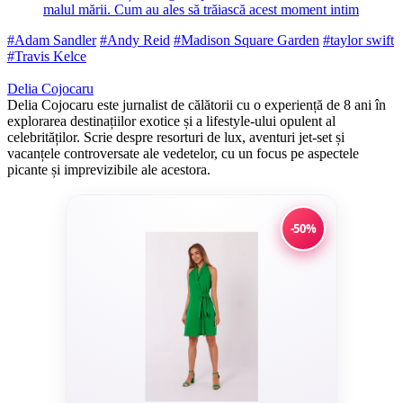
malul mării. Cum au ales să trăiască acest moment intim
#Adam Sandler
#Andy Reid
#Madison Square Garden
#taylor swift
#Travis Kelce
Delia Cojocaru
Delia Cojocaru este jurnalist de călătorii cu o experiență de 8 ani în
explorarea destinațiilor exotice și a lifestyle-ului opulent al
celebrităților. Scrie despre resorturi de lux, aventuri jet-set și
vacanțele controversate ale vedetelor, cu un focus pe aspectele
picante și imprevizibile ale acestora.
-50%