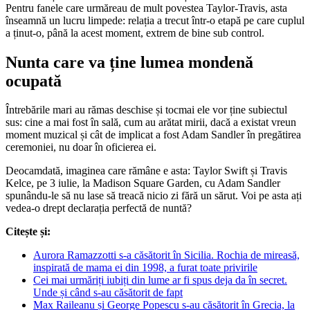
Pentru fanele care urmăreau de mult povestea Taylor-Travis, asta
înseamnă un lucru limpede: relația a trecut într-o etapă pe care cuplul
a ținut-o, până la acest moment, extrem de bine sub control.
Nunta care va ține lumea mondenă
ocupată
Întrebările mari au rămas deschise și tocmai ele vor ține subiectul
sus: cine a mai fost în sală, cum au arătat mirii, dacă a existat vreun
moment muzical și cât de implicat a fost Adam Sandler în pregătirea
ceremoniei, nu doar în oficierea ei.
Deocamdată, imaginea care rămâne e asta: Taylor Swift și Travis
Kelce, pe 3 iulie, la Madison Square Garden, cu Adam Sandler
spunându-le să nu lase să treacă nicio zi fără un sărut. Voi pe asta ați
vedea-o drept declarația perfectă de nuntă?
Citește și:
Aurora Ramazzotti s-a căsătorit în Sicilia. Rochia de mireasă,
inspirată de mama ei din 1998, a furat toate privirile
Cei mai urmăriți iubiți din lume ar fi spus deja da în secret.
Unde și când s-au căsătorit de fapt
Max Raileanu și George Popescu s-au căsătorit în Grecia, la