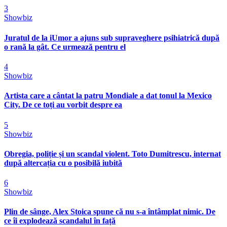
3
Showbiz
Juratul de la iUmor a ajuns sub supraveghere psihiatrică după
o rană la gât. Ce urmează pentru el
4
Showbiz
Artista care a cântat la patru Mondiale a dat tonul la Mexico
City. De ce toți au vorbit despre ea
5
Showbiz
Obregia, poliție și un scandal violent. Toto Dumitrescu, internat
după altercația cu o posibilă iubită
6
Showbiz
Plin de sânge, Alex Stoica spune că nu s-a întâmplat nimic. De
ce îi explodează scandalul în față