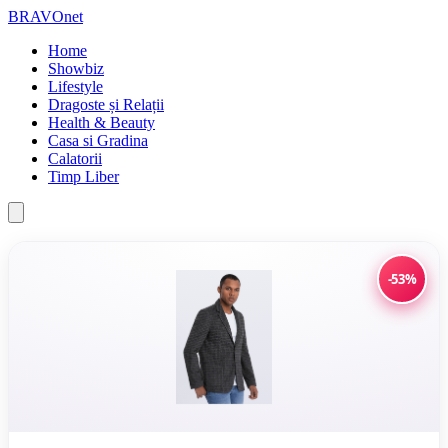
BRAVOnet
Home
Showbiz
Lifestyle
Dragoste și Relații
Health & Beauty
Casa si Gradina
Calatorii
Timp Liber
-53%