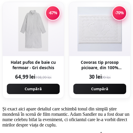
-67%
-70%
Halat pufos de baie cu
Covoras tip prosop
fermoar - Gri deschis
picioare, din 100%
Bumbac Pakistanez
64,99 lei
30 lei
198,99 lei
99 lei
pentru baie 50x70cm
Cumpără
Cumpără
Și exact aici apare detaliul care schimbă tonul din simplă știre
mondenă în scenă de film romantic. Adam Sandler nu a fost doar un
nume celebru bifat la eveniment, ci oficiantul care le-a vorbit direct
mirilor despre viața de cuplu.