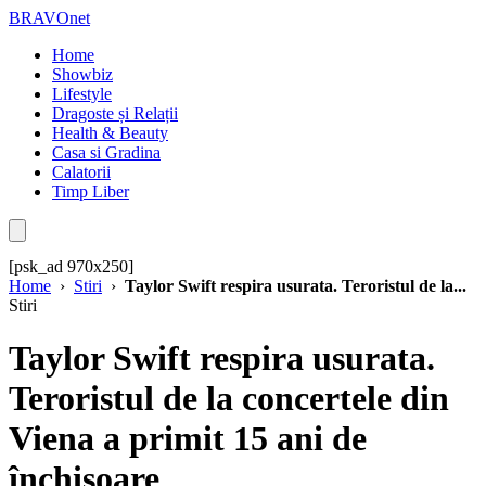
BRAVOnet
Home
Showbiz
Lifestyle
Dragoste și Relații
Health & Beauty
Casa si Gradina
Calatorii
Timp Liber
[psk_ad 970x250]
Home
›
Stiri
›
Taylor Swift respira usurata. Teroristul de la...
Stiri
Taylor Swift respira usurata.
Teroristul de la concertele din
Viena a primit 15 ani de
închisoare