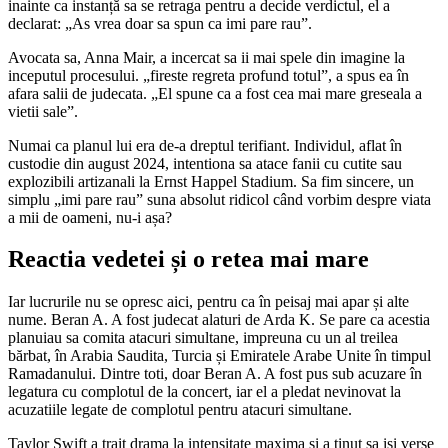
inainte ca instanță sa se retraga pentru a decide verdictul, el a
declarat: „As vrea doar sa spun ca imi pare rau”.
Avocata sa, Anna Mair, a incercat sa ii mai spele din imagine la
inceputul procesului. „fireste regreta profund totul”, a spus ea în
afara salii de judecata. „El spune ca a fost cea mai mare greseala a
vietii sale”.
Numai ca planul lui era de-a dreptul terifiant. Individul, aflat în
custodie din august 2024, intentiona sa atace fanii cu cutite sau
explozibili artizanali la Ernst Happel Stadium. Sa fim sincere, un
simplu „imi pare rau” suna absolut ridicol când vorbim despre viata
a mii de oameni, nu-i așa?
Reactia vedetei și o retea mai mare
Iar lucrurile nu se opresc aici, pentru ca în peisaj mai apar și alte
nume. Beran A. A fost judecat alaturi de Arda K. Se pare ca acestia
planuiau sa comita atacuri simultane, impreuna cu un al treilea
bărbat, în Arabia Saudita, Turcia și Emiratele Arabe Unite în timpul
Ramadanului. Dintre toti, doar Beran A. A fost pus sub acuzare în
legatura cu complotul de la concert, iar el a pledat nevinovat la
acuzatiile legate de complotul pentru atacuri simultane.
Taylor Swift a trait drama la intensitate maxima și a tinut sa isi verse