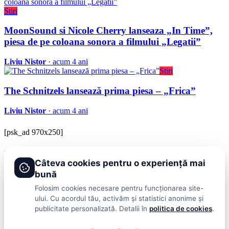
Stiri
MoonSound si Nicole Cherry lanseaza „In Time”,
piesa de pe coloana sonora a filmului „Legatii”
Liviu Nistor
· acum 4 ani
Stiri
The Schnitzels lansează prima piesa – „Frica”
Liviu Nistor
· acum 4 ani
[psk_ad 970x250]
BRAVOnet
Câteva cookies pentru o experiență mai
Showbiz, vedete si tot ce misca in lumea mondena
bună
Categorii
Folosim cookies necesare pentru funcționarea site-
ului. Cu acordul tău, activăm și statistici anonime și
Stiri
Showbiz
Publicitate
Lifestyle
Health & Beauty
Casa si Gradina
publicitate personalizată. Detalii în
politica de cookies
.
BRAVOnet