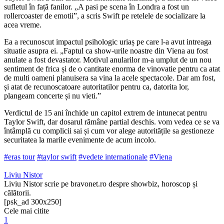
sufletul în față fanilor. „A pasi pe scena în Londra a fost un
rollercoaster de emotii”, a scris Swift pe retelele de socializare la
acea vreme.
Ea a recunoscut impactul psihologic uriaș pe care l-a avut intreaga
situatie asupra ei. „Faptul ca show-urile noastre din Viena au fost
anulate a fost devastator. Motivul anularilor m-a umplut de un nou
sentiment de frica și de o cantitate enorma de vinovatie pentru ca atat
de multi oameni planuisera sa vina la acele spectacole. Dar am fost,
și atat de recunoscatoare autoritatilor pentru ca, datorita lor,
plangeam concerte și nu vieti.”
Verdictul de 15 ani închide un capitol extrem de intunecat pentru
Taylor Swift, dar dosarul rămâne partial deschis. vom vedea ce se va
întâmplă cu complicii sai și cum vor alege autoritățile sa gestioneze
securitatea la marile evenimente de acum incolo.
#eras tour
#taylor swift
#vedete internationale
#Viena
Liviu Nistor
Liviu Nistor scrie pe bravonet.ro despre showbiz, horoscop și
călătorii.
[psk_ad 300x250]
Cele mai citite
1