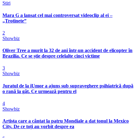
Stiri
Mara G a lansat cel mai controversat videoclip al ei –
„Trotinete”
2
Showbiz
Oliver Tree a murit la 32 de ani într-un accident de elicopter în
Brazilia. Ce se știe despre celelalte cinci victime
3
Showbiz
Juratul de la iUmor a ajuns sub supraveghere psihiatrică după
o rană la gât. Ce urmează pentru el
4
Showbiz
Artista care a cântat la patru Mondiale a dat tonul la Mexico
City. De ce toți au vorbit despre ea