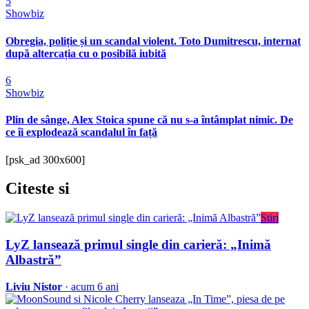
5
Showbiz
Obregia, poliție și un scandal violent. Toto Dumitrescu, internat
după altercația cu o posibilă iubită
6
Showbiz
Plin de sânge, Alex Stoica spune că nu s-a întâmplat nimic. De
ce îi explodează scandalul în față
[psk_ad 300x600]
Citeste
si
Stiri
LyZ lansează primul single din carieră: „Inimă
Albastră”
Liviu Nistor
· acum 6 ani