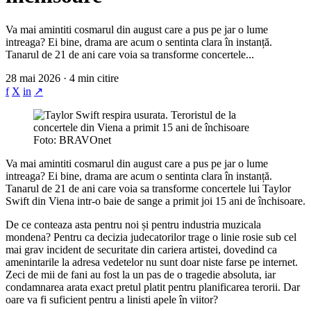
Va mai amintiti cosmarul din august care a pus pe jar o lume
intreaga? Ei bine, drama are acum o sentinta clara în instanță.
Tanarul de 21 de ani care voia sa transforme concertele...
28 mai 2026 · 4 min citire
f
X
in
↗
Foto: BRAVOnet
Va mai amintiti cosmarul din august care a pus pe jar o lume
intreaga? Ei bine, drama are acum o sentinta clara în instanță.
Tanarul de 21 de ani care voia sa transforme concertele lui Taylor
Swift din Viena intr-o baie de sange a primit joi 15 ani de închisoare.
De ce conteaza asta pentru noi și pentru industria muzicala
mondena? Pentru ca decizia judecatorilor trage o linie rosie sub cel
mai grav incident de securitate din cariera artistei, dovedind ca
amenintarile la adresa vedetelor nu sunt doar niste farse pe internet.
Zeci de mii de fani au fost la un pas de o tragedie absoluta, iar
condamnarea arata exact pretul platit pentru planificarea terorii. Dar
oare va fi suficient pentru a linisti apele în viitor?