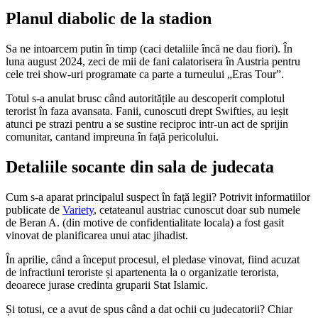
Planul diabolic de la stadion
Sa ne intoarcem putin în timp (caci detaliile încă ne dau fiori). În
luna august 2024, zeci de mii de fani calatorisera în Austria pentru
cele trei show-uri programate ca parte a turneului „Eras Tour”.
Totul s-a anulat brusc când autoritățile au descoperit complotul
terorist în faza avansata. Fanii, cunoscuti drept Swifties, au ieșit
atunci pe strazi pentru a se sustine reciproc intr-un act de sprijin
comunitar, cantand impreuna în față pericolului.
Detaliile socante din sala de judecata
Cum s-a aparat principalul suspect în față legii? Potrivit informatiilor
publicate de
Variety
, cetateanul austriac cunoscut doar sub numele
de Beran A. (din motive de confidentialitate locala) a fost gasit
vinovat de planificarea unui atac jihadist.
În aprilie, când a început procesul, el pledase vinovat, fiind acuzat
de infractiuni teroriste și apartenenta la o organizatie terorista,
deoarece jurase credinta gruparii Stat Islamic.
Și totusi, ce a avut de spus când a dat ochii cu judecatorii? Chiar