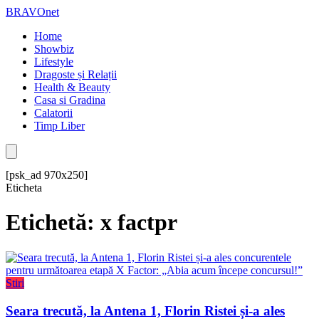
BRAVOnet
Home
Showbiz
Lifestyle
Dragoste și Relații
Health & Beauty
Casa si Gradina
Calatorii
Timp Liber
[psk_ad 970x250]
Eticheta
Etichetă: x factpr
Stiri
Seara trecută, la Antena 1, Florin Ristei și-a ales