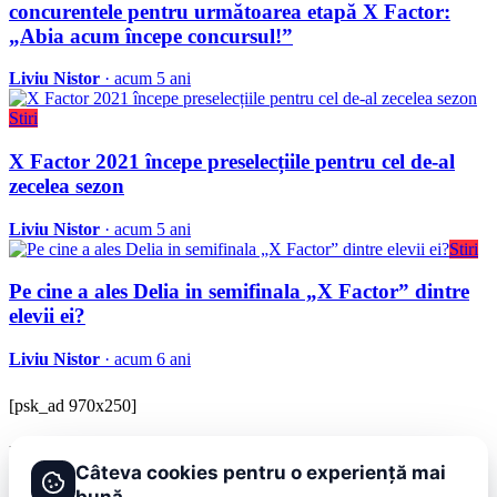
concurentele pentru următoarea etapă X Factor:
„Abia acum începe concursul!”
Liviu Nistor
· acum 5 ani
Stiri
X Factor 2021 începe preselecțiile pentru cel de-al
zecelea sezon
Liviu Nistor
· acum 5 ani
Stiri
Pe cine a ales Delia in semifinala „X Factor” dintre
elevii ei?
Liviu Nistor
· acum 6 ani
[psk_ad 970x250]
BRAVOnet
Câteva cookies pentru o experiență mai
Showbiz, vedete si tot ce misca in lumea mondena