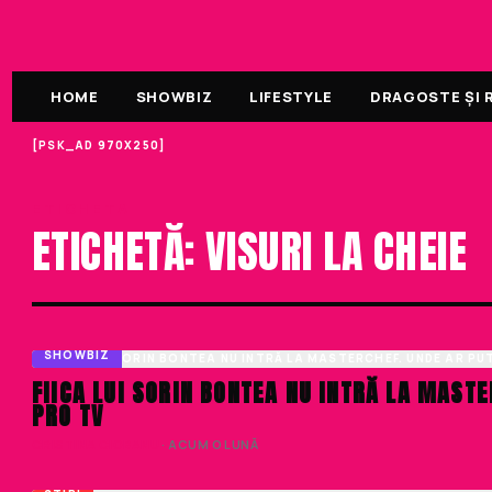
HOME
SHOWBIZ
LIFESTYLE
DRAGOSTE ȘI R
[PSK_AD 970X250]
ETICHETA
ETICHETĂ: VISURI LA CHEIE
SHOWBIZ
FIICA LUI SORIN BONTEA NU INTRĂ LA MAST
PRO TV
CRISTINA CIOBANU
· ACUM O LUNĂ