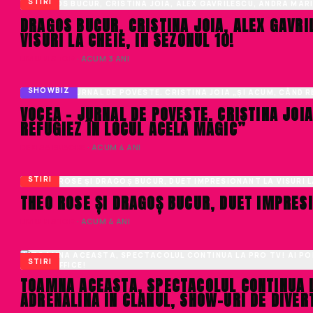
STIRI
DRAGOS BUCUR, CRISTINA JOIA, ALEX GAVR
VISURI LA CHEIE, IN SEZONUL 10!
LIVIU NISTOR
· ACUM 3 ANI
SHOWBIZ
VOCEA – JURNAL DE POVESTE. CRISTINA JOI
REFUGIEZ ÎN LOCUL ACELA MAGIC”
DENISA ENACHE
· ACUM 4 ANI
STIRI
THEO ROSE ȘI DRAGOȘ BUCUR, DUET IMPRESI
LIVIU NISTOR
· ACUM 4 ANI
STIRI
TOAMNA ACEASTA, SPECTACOLUL CONTINUA LA
ADRENALINA IN CLANUL, SHOW-URI DE DIVER