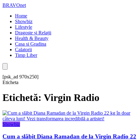
BRAVOnet
Home
Showbiz
Lifestyle
Dragoste și Relații
Health & Beauty
Casa si Gradina
Calatorii
Timp Liber
[psk_ad 970x250]
Eticheta
Etichetă: Virgin Radio
Showbiz
Cum a slăbit Diana Ramadan de la Virgin Radio 22