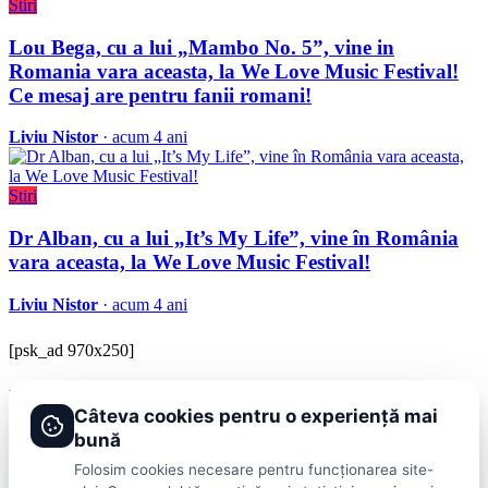
Stiri
Lou Bega, cu a lui „Mambo No. 5”, vine in
Romania vara aceasta, la We Love Music Festival!
Ce mesaj are pentru fanii romani!
Liviu Nistor
· acum 4 ani
Stiri
Dr Alban, cu a lui „It’s My Life”, vine în România
vara aceasta, la We Love Music Festival!
Liviu Nistor
· acum 4 ani
[psk_ad 970x250]
BRAVOnet
Câteva cookies pentru o experiență mai
Showbiz, vedete si tot ce misca in lumea mondena
bună
Categorii
Folosim cookies necesare pentru funcționarea site-