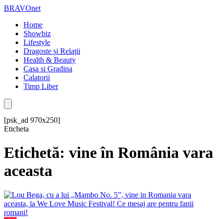
BRAVOnet
Home
Showbiz
Lifestyle
Dragoste și Relații
Health & Beauty
Casa si Gradina
Calatorii
Timp Liber
[psk_ad 970x250]
Eticheta
Etichetă: vine în România vara
aceasta