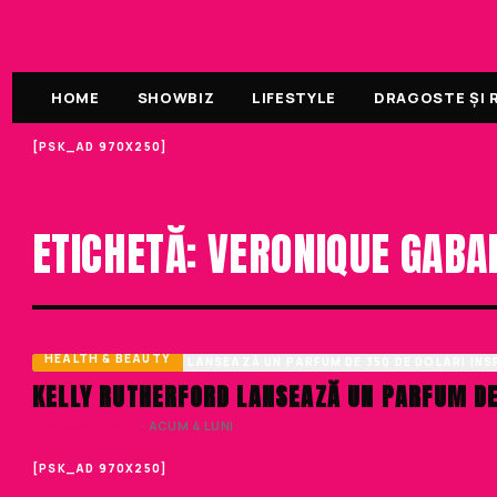
HOME
SHOWBIZ
LIFESTYLE
DRAGOSTE ȘI R
[PSK_AD 970X250]
ETICHETA
ETICHETĂ: VERONIQUE GABA
HEALTH & BEAUTY
KELLY RUTHERFORD LANSEAZĂ UN PARFUM DE 
CARMEN MANEA
· ACUM 4 LUNI
[PSK_AD 970X250]