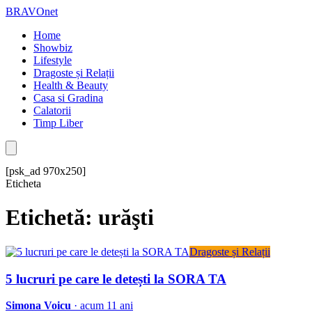
BRAVOnet
Home
Showbiz
Lifestyle
Dragoste și Relații
Health & Beauty
Casa si Gradina
Calatorii
Timp Liber
[psk_ad 970x250]
Eticheta
Etichetă: urăşti
Dragoste și Relații
5 lucruri pe care le detești la SORA TA
Simona Voicu
· acum 11 ani