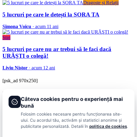
Dragoste și Relații
5 lucruri pe care le detești la SORA TA
Simona Voicu
· acum 11 ani
Stiri
5 lucruri pe care nu ar trebui să le faci dacă
URĂŞTI o colegă!
Liviu Nistor
· acum 12 ani
[psk_ad 970x250]
BRAVOnet
Câteva cookies pentru o experiență mai
Showbiz, vedete si tot ce misca in lumea mondena
bună
Categorii
Folosim cookies necesare pentru funcționarea site-
ului. Cu acordul tău, activăm și statistici anonime și
Stiri
Showbiz
Publicitate
Lifestyle
Health & Beauty
Casa si Gradina
publicitate personalizată. Detalii în
politica de cookies
.
BRAVOnet