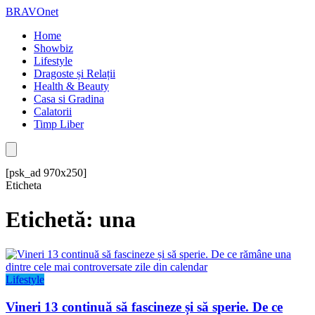
BRAVOnet
Home
Showbiz
Lifestyle
Dragoste și Relații
Health & Beauty
Casa si Gradina
Calatorii
Timp Liber
[psk_ad 970x250]
Eticheta
Etichetă: una
Lifestyle
Vineri 13 continuă să fascineze și să sperie. De ce