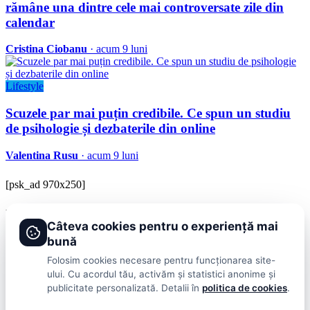
rămâne una dintre cele mai controversate zile din
calendar
Cristina Ciobanu
· acum 9 luni
Lifestyle
Scuzele par mai puțin credibile. Ce spun un studiu
de psihologie și dezbaterile din online
Valentina Rusu
· acum 9 luni
[psk_ad 970x250]
BRAVOnet
Câteva cookies pentru o experiență mai
Showbiz, vedete si tot ce misca in lumea mondena
bună
Categorii
Folosim cookies necesare pentru funcționarea site-
ului. Cu acordul tău, activăm și statistici anonime și
Stiri
Showbiz
Publicitate
Lifestyle
Health & Beauty
Casa si Gradina
publicitate personalizată. Detalii în
politica de cookies
.
BRAVOnet