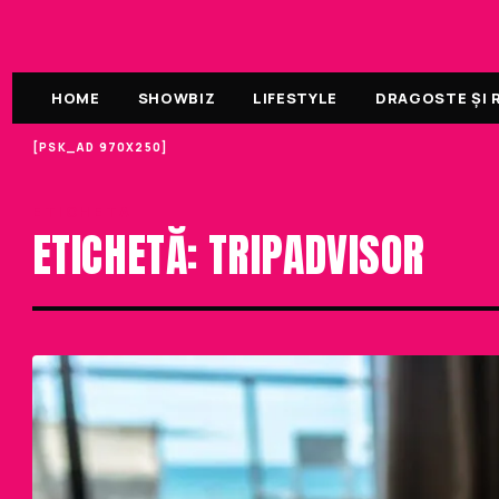
HOME
SHOWBIZ
LIFESTYLE
DRAGOSTE ȘI R
[PSK_AD 970X250]
ETICHETA
ETICHETĂ: TRIPADVISOR