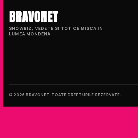
BRAVONET
SHOWBIZ, VEDETE SI TOT CE MISCA IN
LUMEA MONDENA
© 2026 BRAVONET. TOATE DREPTURILE REZERVATE.