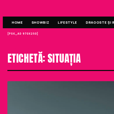
HOME
SHOWBIZ
LIFESTYLE
DRAGOSTE ȘI R
[PSK_AD 970X250]
ETICHETA
ETICHETĂ: SITUAȚIA