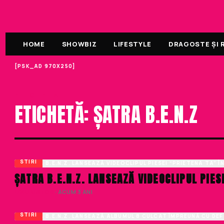
HOME
SHOWBIZ
LIFESTYLE
DRAGOSTE ȘI R
[PSK_AD 970X250]
ETICHETA
ETICHETĂ: ȘATRA B.E.N.Z
STIRI
ȘATRA B.E.N.Z. LANSEAZĂ VIDEOCLIPUL PIE
LIVIU NISTOR
· ACUM 3 ANI
STIRI