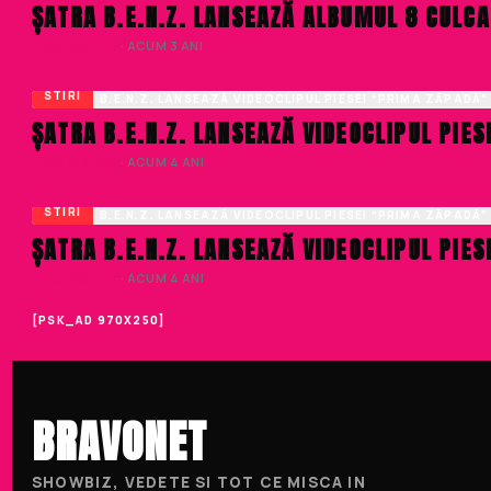
ȘATRA B.E.N.Z. LANSEAZĂ ALBUMUL 8 CULC
LIVIU NISTOR
· ACUM 3 ANI
STIRI
ȘATRA B.E.N.Z. LANSEAZĂ VIDEOCLIPUL PIE
LIVIU NISTOR
· ACUM 4 ANI
STIRI
ȘATRA B.E.N.Z. LANSEAZĂ VIDEOCLIPUL PIE
LIVIU NISTOR
· ACUM 4 ANI
[PSK_AD 970X250]
BRAVONET
SHOWBIZ, VEDETE SI TOT CE MISCA IN