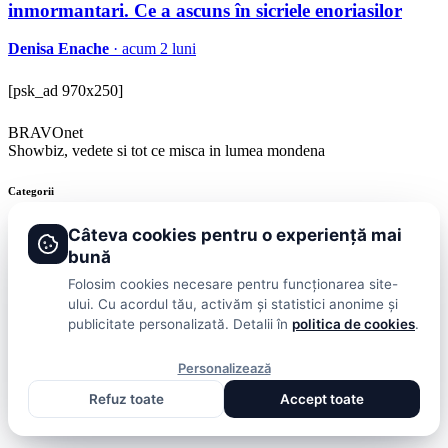
inmormantari. Ce a ascuns în sicriele enoriasilor
Denisa Enache
· acum 2 luni
[psk_ad 970x250]
BRAVOnet
Showbiz, vedete si tot ce misca in lumea mondena
Categorii
Stiri
Showbiz
Publicitate
Lifestyle
Health & Beauty
Casa si Gradina
Câteva cookies pentru o experiență mai
bună
BRAVOnet
Folosim cookies necesare pentru funcționarea site-
ului. Cu acordul tău, activăm și statistici anonime și
Cookies
Publicitate
Politica De Confidentialitate
Home
Termeni și
publicitate personalizată. Detalii în
politica de cookies
.
Condiții
© 2026 BRAVOnet. Toate drepturile rezervate.
Personalizează
Refuz toate
Accept toate