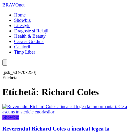
BRAVOnet
Home
Showbiz
Lifestyle
Dragoste și Relații
Health & Beauty
Casa si Gradina
Calatorii
Timp Liber
[psk_ad 970x250]
Eticheta
Etichetă: Richard Coles
Showbiz
Reverendul Richard Coles a incalcat legea la