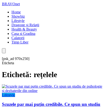
BRAVOnet
Home
Showbiz
Lifestyle
Dragoste și Relații
Health & Beauty
Casa si Gradina
Calatorii
Timp Liber
[psk_ad 970x250]
Eticheta
Etichetă: rețelele
Lifestyle
Scuzele par mai puțin credibile. Ce spun un studiu