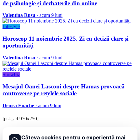
de psihologie și dezbaterile din online
Valentina Rusu
· acum 9 luni
Lifestyle
Horoscop 11 noiembrie 2025. Zi cu decizii clare și
oportunități
Valentina Rusu
· acum 9 luni
Showbiz
Mesajul Oanei Lasconi despre Hamas provoacă
controverse pe rețelele sociale
Denisa Enache
· acum 9 luni
[psk_ad 970x250]
BRAVOnet
Câteva cookies pentru o experiență mai
Showbiz, vedete si tot ce misca in lumea mondena