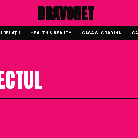
BRAVONET
 RELAȚII
HEALTH & BEAUTY
CASA SI GRADINA
CA
ECTUL