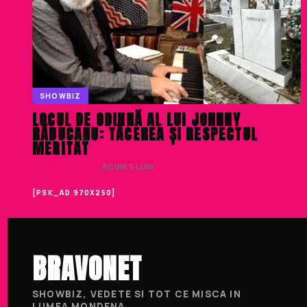
SHOWBIZ
LOCUL DE ODIHNĂ AL LUI JOHNNY
RĂDUCANU: TĂCEREA ȘI RESPECTUL
MERITAT
DENISA ENACHE
· ACUM 9 LUNI
[PSK_AD 970X250]
BRAVONET
SHOWBIZ, VEDETE SI TOT CE MISCA IN
LUMEA MONDENA