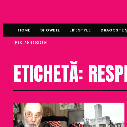
HOME
SHOWBIZ
LIFESTYLE
DRAGOSTE ȘI
[PSK_AD 970X250]
ETICHETA
ETICHETĂ: RESP