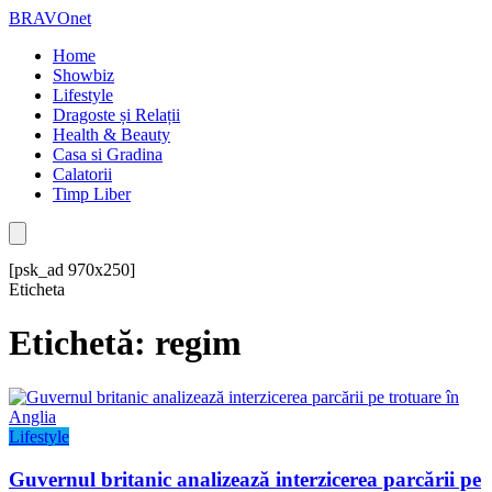
BRAVOnet
Home
Showbiz
Lifestyle
Dragoste și Relații
Health & Beauty
Casa si Gradina
Calatorii
Timp Liber
[psk_ad 970x250]
Eticheta
Etichetă: regim
Lifestyle
Guvernul britanic analizează interzicerea parcării pe