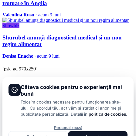
trotuare în Anglia
Valentina Rusu
· acum 9 luni
Showbiz
Shurubel anunță diagnosticul medical și un nou
regim alimentar
Denisa Enache
· acum 9 luni
[psk_ad 970x250]
BRAVOnet
Câteva cookies pentru o experiență mai
Showbiz, vedete si tot ce misca in lumea mondena
bună
Categorii
Folosim cookies necesare pentru funcționarea site-
ului. Cu acordul tău, activăm și statistici anonime și
Stiri
Showbiz
Publicitate
Lifestyle
Health & Beauty
Casa si Gradina
publicitate personalizată. Detalii în
politica de cookies
.
BRAVOnet
Personalizează
Cookies
Publicitate
Politica De Confidentialitate
Home
Termeni și