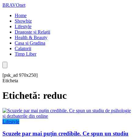
BRAVOnet
Home
Showbiz
Lifestyle
Dragoste și Relații
Health & Beauty
Casa si Gradina
Calatorii
Timp Liber
[psk_ad 970x250]
Eticheta
Etichetă: reduc
Lifestyle
Scuzele par mai puțin credibile. Ce spun un studiu