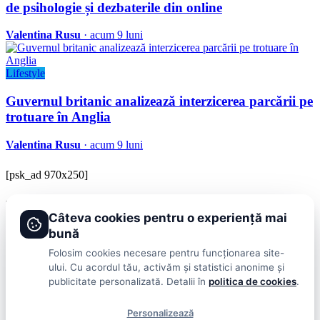
de psihologie și dezbaterile din online
Valentina Rusu
· acum 9 luni
Lifestyle
Guvernul britanic analizează interzicerea parcării pe
trotuare în Anglia
Valentina Rusu
· acum 9 luni
[psk_ad 970x250]
BRAVOnet
Câteva cookies pentru o experiență mai
Showbiz, vedete si tot ce misca in lumea mondena
bună
Categorii
Folosim cookies necesare pentru funcționarea site-
ului. Cu acordul tău, activăm și statistici anonime și
Stiri
Showbiz
Publicitate
Lifestyle
Health & Beauty
Casa si Gradina
publicitate personalizată. Detalii în
politica de cookies
.
BRAVOnet
Personalizează