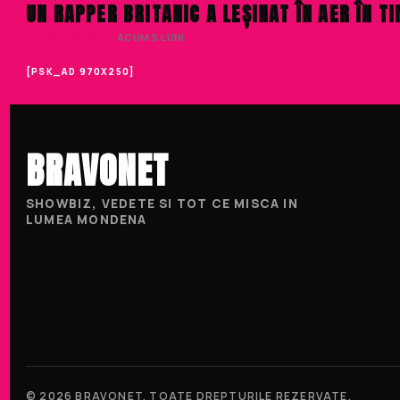
UN RAPPER BRITANIC A LEȘINAT ÎN AER ÎN 
DENISA ENACHE
· ACUM 5 LUNI
[PSK_AD 970X250]
BRAVONET
SHOWBIZ, VEDETE SI TOT CE MISCA IN
LUMEA MONDENA
© 2026 BRAVONET. TOATE DREPTURILE REZERVATE.