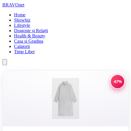
BRAVOnet
Home
Showbiz
Lifestyle
Dragoste și Relații
Health & Beauty
Casa si Gradina
Calatorii
Timp Liber
-67%