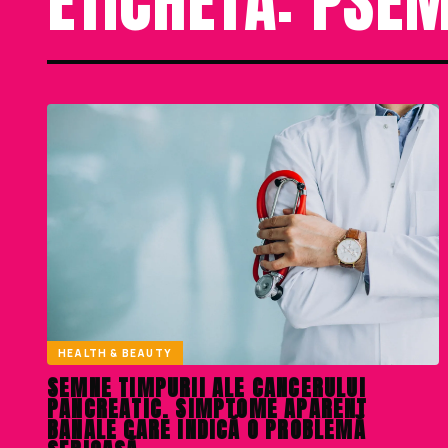
ETICHETĂ: PSE
HEALTH & BEAUTY
SEMNE TIMPURII ALE CANCERULUI
PANCREATIC. SIMPTOME APARENT
BANALE CARE INDICĂ O PROBLEMĂ