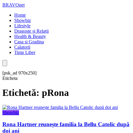
BRAVOnet
Home
Showbiz
Lifestyle
Dragoste și Relații
Health & Beauty
Casa si Gradina
Calatorii
Timp Liber
[psk_ad 970x250]
Eticheta
Etichetă: pRona
Showbiz
Rona Hartner reunește familia la Bellu Catolic după
doi ani