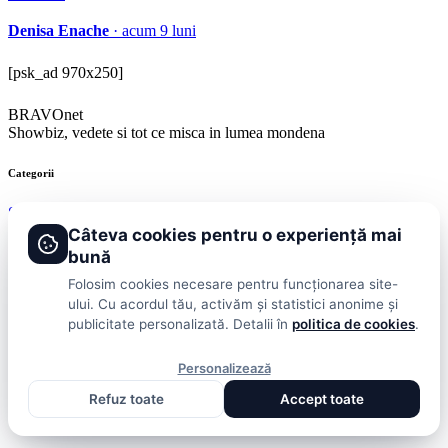
Denisa Enache
· acum 9 luni
[psk_ad 970x250]
BRAVOnet
Showbiz, vedete si tot ce misca in lumea mondena
Categorii
Stiri
Showbiz
Publicitate
Lifestyle
Health & Beauty
Casa si Gradina
Câteva cookies pentru o experiență mai
bună
BRAVOnet
Folosim cookies necesare pentru funcționarea site-
Cookies
Publicitate
Politica De Confidentialitate
Home
Termeni și
ului. Cu acordul tău, activăm și statistici anonime și
Condiții
publicitate personalizată. Detalii în
politica de cookies
.
© 2026 BRAVOnet. Toate drepturile rezervate.
Personalizează
Refuz toate
Accept toate