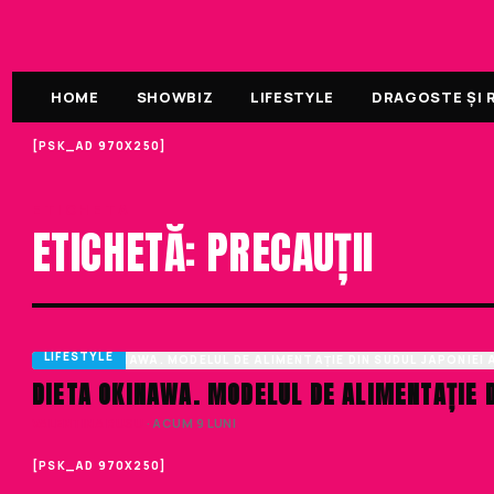
HOME
SHOWBIZ
LIFESTYLE
DRAGOSTE ȘI R
[PSK_AD 970X250]
ETICHETA
ETICHETĂ: PRECAUȚII
LIFESTYLE
DIETA OKINAWA. MODELUL DE ALIMENTAȚIE D
VALENTINA RUSU
· ACUM 9 LUNI
[PSK_AD 970X250]