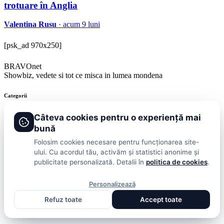
trotuare în Anglia
Valentina Rusu
· acum 9 luni
[psk_ad 970x250]
BRAVOnet
Showbiz, vedete si tot ce misca in lumea mondena
Categorii
Stiri
Showbiz
Publicitate
Lifestyle
Health & Beauty
Casa si Gradina
Câteva cookies pentru o experiență mai
bună
BRAVOnet
Folosim cookies necesare pentru funcționarea site-
ului. Cu acordul tău, activăm și statistici anonime și
Cookies
Publicitate
Politica De Confidentialitate
Home
Termeni și
publicitate personalizată. Detalii în
politica de cookies
.
Condiții
© 2026 BRAVOnet. Toate drepturile rezervate.
Personalizează
Refuz toate
Accept toate