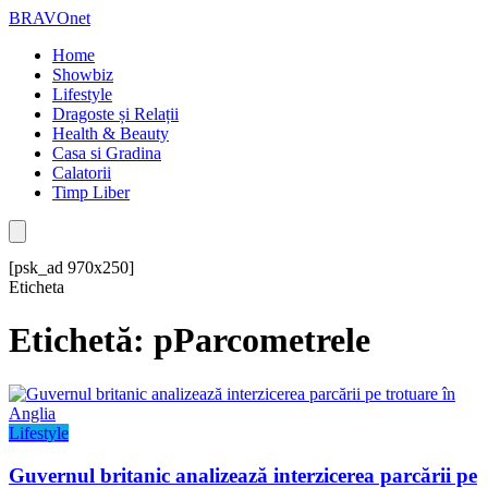
BRAVOnet
Home
Showbiz
Lifestyle
Dragoste și Relații
Health & Beauty
Casa si Gradina
Calatorii
Timp Liber
[psk_ad 970x250]
Eticheta
Etichetă: pParcometrele
Lifestyle
Guvernul britanic analizează interzicerea parcării pe