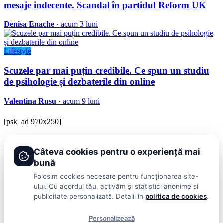
mesaje indecente. Scandal în partidul Reform UK
Denisa Enache
· acum 3 luni
Lifestyle
Scuzele par mai puțin credibile. Ce spun un studiu
de psihologie și dezbaterile din online
Valentina Rusu
· acum 9 luni
[psk_ad 970x250]
BRAVOnet
Câteva cookies pentru o experiență mai
Showbiz, vedete si tot ce misca in lumea mondena
bună
Categorii
Folosim cookies necesare pentru funcționarea site-
ului. Cu acordul tău, activăm și statistici anonime și
Stiri
Showbiz
Publicitate
Lifestyle
Health & Beauty
Casa si Gradina
publicitate personalizată. Detalii în
politica de cookies
.
BRAVOnet
Personalizează