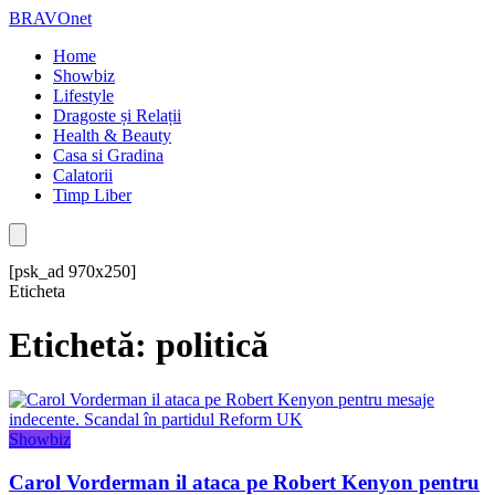
BRAVOnet
Home
Showbiz
Lifestyle
Dragoste și Relații
Health & Beauty
Casa si Gradina
Calatorii
Timp Liber
[psk_ad 970x250]
Eticheta
Etichetă: politică
Showbiz
Carol Vorderman il ataca pe Robert Kenyon pentru