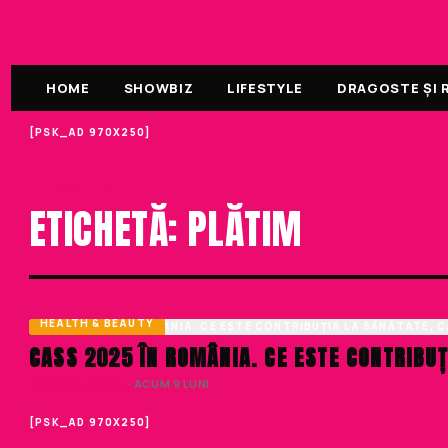
HOME
SHOWBIZ
LIFESTYLE
DRAGOSTE ȘI R
[PSK_AD 970X250]
ETICHETA
ETICHETĂ: PLĂTIM
HEALTH & BEAUTY
CASS 2025 ÎN ROMÂNIA. CE ESTE CONTRIBUȚI
CARMEN MANEA
· ACUM 9 LUNI
[PSK_AD 970X250]